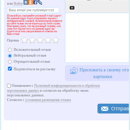
или
Войти

Пожалуйста, указывайте реальный e-mail адрес!
На данный адрес будет отправлено письмо с
активационной ссылкой. Комментарий появится
на сайте только после перехода по этой ссылке.
Нам важно знать, что вы реальный человек, а не
спам-бот. Кроме того на данный адрес вы
будете получать уведомления об ответах на
Ваш отзыв.
Оценка
Положительный отзыв
Нейтральный отзыв
Отрицательный отзыв
Подписаться на рассылку
Приложить к своему отз
картинки
Ознакомлен с
Политикой конфиденциальности и обработки
и согласен на обработку моих
персональных данных
персональных данных.
Согласен с
условиями размещения отзыва
Отправ