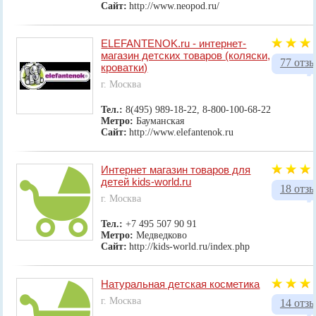
Сайт:
http://www.neopod.ru/
ELEFANTENOK.ru - интернет-
магазин детских товаров (коляски,
77 отз
кроватки)
г. Москва
Тел.:
8(495) 989-18-22, 8-800-100-68-22
Метро:
Бауманская
Сайт:
http://www.elefantenok.ru
Интернет магазин товаров для
детей kids-world.ru
18 отз
г. Москва
Тел.:
+7 495 507 90 91
Метро:
Медведково
Сайт:
http://kids-world.ru/index.php
Натуральная детская косметика
г. Москва
14 отз