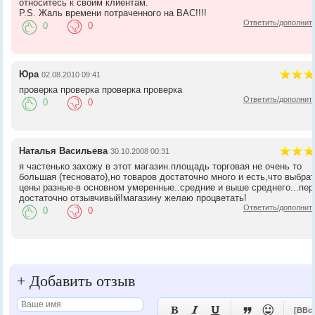
относитесь к своим клиентам.
P.S. Жаль времени потраченного на ВАС!!!!
Ответить/дополнит
0
0
Юра
02.08.2010 09:41
проверка проверка проверка проверка
Ответить/дополнит
0
0
Наталья Васильева
30.10.2008 00:31
я частенько захожу в этот магазин.площадь торговая не очень то
большая (тесновато),но товаров достаточно много и есть,что выбрат
цены разные-в основном умеренные..средние и выше среднего...пе
достаточно отзывчивый!магазину желаю процветать!
Ответить/дополнит
0
0
+
Добавить отзыв





[BBc