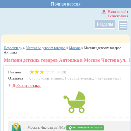
Полная версия
Вход на сайт
Регистрация
Разделы
Первенец.ру
»
Магазины детских товаров
»
Москва
»
Магазин детских товаров
Антошка
Магазин детских товаров Антошка в Москве Чистова ул., 9
Рейтинг
3.3(8)
Отзывов
8
(
3 положительных
,
1 отрицательных
,
4 нейтральных
)
+
Добавить отзыв
Москва, Чистова ул., 9/19
посмотреть на карте