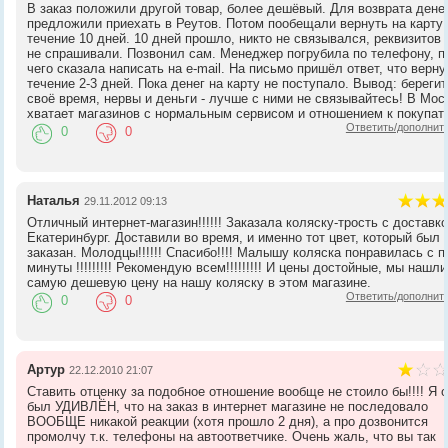
В заказ положили другой товар, более дешёвый. Для возврата дене
предложили приехать в Реутов. Потом пообещали вернуть на карту 
течение 10 дней. 10 дней прошло, никто не связывался, реквизитов 
не спрашивали. Позвонил сам. Менеджер погрубила по телефону, п
чего сказала написать на e-mail. На письмо пришёл ответ, что верну
течение 2-3 дней. Пока денег на карту не поступало. Вывод: берегит
своё время, нервы и деньги - лучше с ними не связывайтесь! В Мос
хватает магазинов с нормальным сервисом и отношением к покупат
Ответить/дополнит
0
0
Наталья
29.11.2012 09:13
Отличный интернет-магазин!!!!!! Заказала коляску-трость с доставко
Екатеринбург. Доставили во время, и именно тот цвет, который был
заказан. Молодцы!!!!!! Спасибо!!!! Малышу коляска понравилась с п
минуты !!!!!!!!! Рекомендую всем!!!!!!!!! И цены достойные, мы нашли
самую дешевую цену на нашу коляску в этом магазине.
Ответить/дополнит
0
0
Артур
22.12.2010 21:07
Ставить отценку за подобное отношение вообще не стоило бы!!!! Я 
был УДИВЛЁН, что на заказ в интернет магазине не последовало
ВООБЩЕ никакой реакции (хотя прошло 2 дня), а про дозвонится
промолчу т.к. телефоны на автоответчике. Очень жаль, что вы так