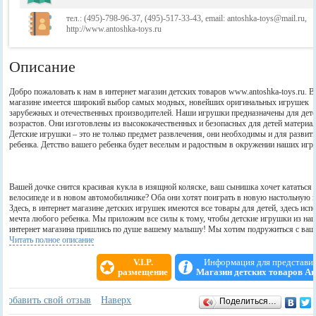
тел.: (495)-798-96-37, (495)-517-33-43, email: antoshka-toys@mail.ru,
http://www.antoshka-toys.ru
Описание
Добро пожаловать к нам в интернет магазин детских товаров www.antoshka-toys.ru. 
магазине имеется широкий выбор самых модных, новейших оригинальных игрушек
зарубежных и отечественных производителей. Наши игрушки предназначены для дете
возрастов. Они изготовлены из высококачественных и безопасных для детей материа
Детские игрушки – это не только предмет развлечения, они необходимы и для развит
ребенка. Детство вашего ребенка будет веселым и радостным в окружении наших игр
Вашей дочке снится красивая кукла в изящной коляске, ваш сынишка хочет кататься 
велосипеде и в новом автомобильчике? Оба они хотят поиграть в новую настольную 
Здесь, в интернет магазине детских игрушек имеются все товары для детей, здесь исп
мечта любого ребенка. Мы приложим все силы к тому, чтобы детские игрушки из на
интернет магазина пришлись по душе вашему малышу! Мы хотим подружиться с ваш
и надеемся, что эта взаимная дружба принесет вам много радостных и веселых минут
Читать полное описание
V.I.P.
Информация для представи
размещение
Магазин детских товаров А
Детские годы - чудесная пора в нашей жизни. Это беспечная пора веселых забав, но в 
время и сосредоточенного постижения мира, каждодневного обогащения новыми зна
Отзывы
+
Добавить свой отзыв
Наверх
Поделиться…
Каждый из нас, кто имеет детей, а в настоящем или в будущем – и внуков, как бы вно
вновь проходит эту светлую пору своей жизни, которую мы называем детством. И м