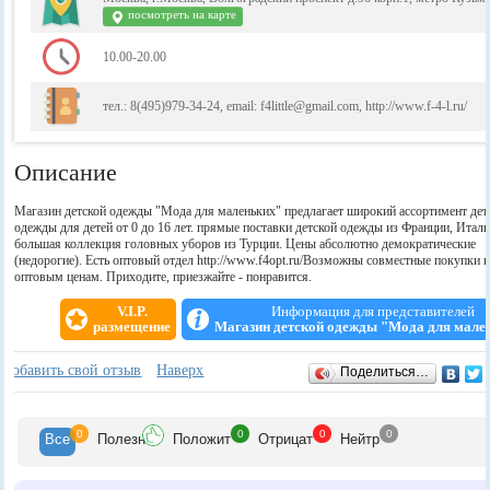
посмотреть на карте
10.00-20.00
тел.: 8(495)979-34-24, email: f4little@gmail.com, http://www.f-4-l.ru/
Описание
Магазин детской одежды "Мода для маленьких" предлагает широкий ассортимент дет
одежды для детей от 0 до 16 лет. прямые поставки детской одежды из Франции, Итали
большая коллекция головных уборов из Турции. Цены абсолютно демократические
(недорогие). Есть оптовый отдел http://www.f4opt.ru/Возможны совместные покупки 
оптовым ценам. Приходите, приезжайте - понравится.
V.I.P.
Информация для представителей
размещение
Магазин детской одежды "Мода для мале
Отзывы
+
Добавить свой отзыв
Наверх
Поделиться…
0
0
0
0
Все
Полезн
Положит
Отрицат
Нейтр