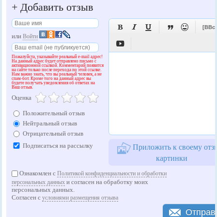
+
Добавить отзыв





[BBc
или
Войти

Пожалуйста, указывайте реальный e-mail адрес!
На данный адрес будет отправлено письмо с
активационной ссылкой. Комментарий появится
на сайте только после перехода по этой ссылке.
Нам важно знать, что вы реальный человек, а не
спам-бот. Кроме того на данный адрес вы
будете получать уведомления об ответах на
Ваш отзыв.
Оценка
Положительный отзыв
Нейтральный отзыв
Отрицательный отзыв
Подписаться на рассылку
Приложить к своему отз
картинки
Ознакомлен с
Политикой конфиденциальности и обработки
и согласен на обработку моих
персональных данных
персональных данных.
Согласен с
условиями размещения отзыва
Отправ