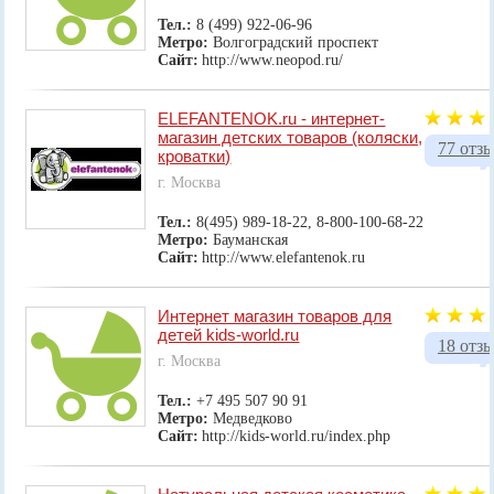
Тел.:
8 (499) 922-06-96
Метро:
Волгоградский проспект
Сайт:
http://www.neopod.ru/
ELEFANTENOK.ru - интернет-
магазин детских товаров (коляски,
77 отз
кроватки)
г. Москва
Тел.:
8(495) 989-18-22, 8-800-100-68-22
Метро:
Бауманская
Сайт:
http://www.elefantenok.ru
Интернет магазин товаров для
детей kids-world.ru
18 отз
г. Москва
Тел.:
+7 495 507 90 91
Метро:
Медведково
Сайт:
http://kids-world.ru/index.php