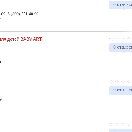
0 отзыво
-69; 8 (800) 551-40-92
ru
 для детей BABY ART
0 отзыво
u
0 отзыво
9