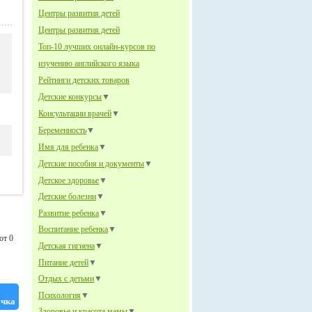
Центры развития детей
Центры развития детей
Топ-10 лучших онлайн-курсов по
изучению английского языка
Рейтинги детских товаров
Детские конкурсы
▼
Консультации врачей
▼
Беременность
▼
Имя для ребенка
▼
Детские пособия и документы
▼
Детское здоровье
▼
Детские болезни
▼
Развитие ребенка
▼
Воспитание ребенка
▼
от 0
Детская гигиена
▼
Питание детей
▼
Отдых с детьми
▼
Психология
▼
очка
Здоровье и красота мамы
▼