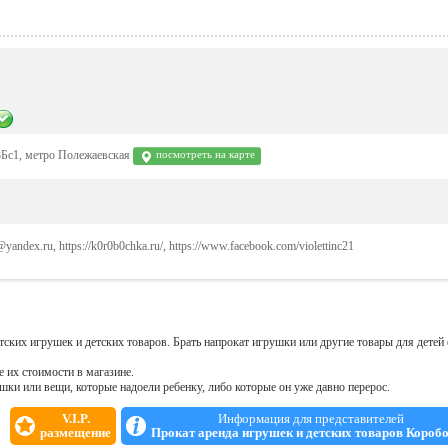
3Бс1, метро Полежаевская
посмотреть на карте
@yandex.ru, https://k0r0b0chka.ru/, https://www.facebook.com/violettinc21
ских игрушек и детских товаров. Брать напрокат игрушки или другие товары для детей 
 их стоимости в магазине.
ушки или вещи, которые надоели ребенку, либо которые он уже давно перерос.
V.I.P.
Информация для представителей
размещение
Прокат аренда игрушек и детских товаров Короб