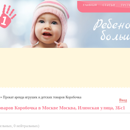
главная
статьи
тест
»
Прокат аренда игрушек и детских товаров Коробочка
Вход
оваров Коробочка в Москве Москва, Илимская улица, 3Бс1
тельных
,
0 нейтральных
)