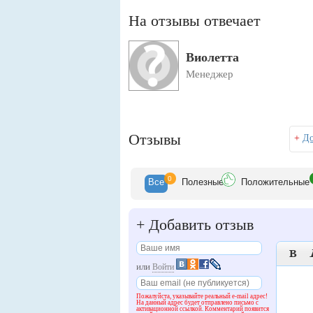
На отзывы отвечает
Виолетта
Менеджер
Отзывы
+
До
0
Все
Полезн
ые
Положит
ельные
+
Добавить отзыв

или
Войти
Пожалуйста, указывайте реальный e-mail адрес!
На данный адрес будет отправлено письмо с
активационной ссылкой. Комментарий появится