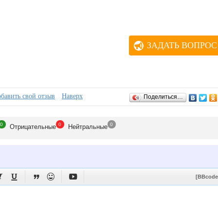
ЗАДАТЬ ВОПРОС
бавить свой отзыв
Наверх
Поделиться…
0
0
0
Отрицат
ельные
Нейтр
альные





[BBcode