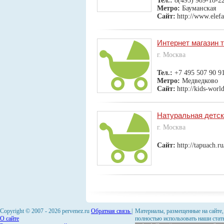
Тел.:
8(495) 989-18-2
Метро:
Бауманская
Сайт:
http://www.elef
Интернет магазин т
г. Москва
Тел.:
+7 495 507 90 9
Метро:
Медведково
Сайт:
http://kids-worl
Натуральная детск
г. Москва
Сайт:
http://tapuach.ru
Copyright © 2007 -
2026 pervenez.ru
Обратная связь
|
Материалы, размещенные на сайте,
О сайте
полностью использовать наши стать