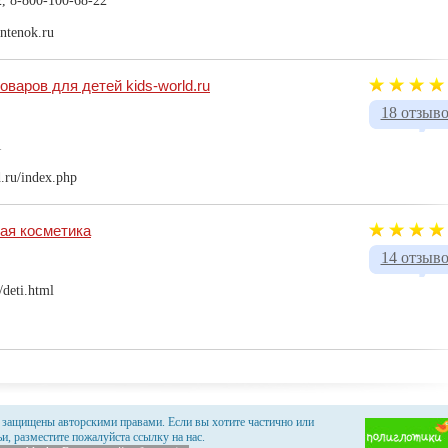
2, 8-800-100-68-22
antenok.ru
оваров для детей kids-world.ru
18 отзыв
1
d.ru/index.php
ая косметика
14 отзыв
/deti.html
 защищены авторскими правами. Если вы хотите частично или
и, разместите пожалуйста ссылку на нас.