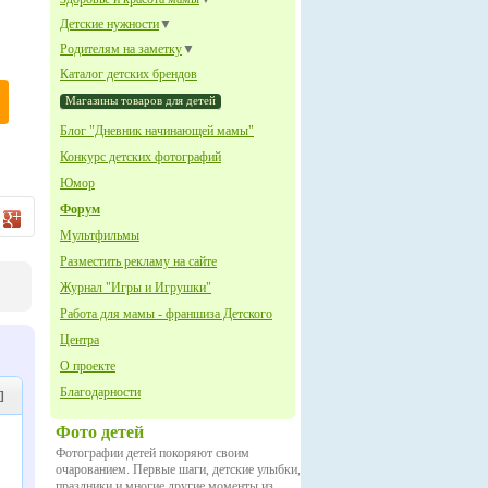
Детские нужности
▼
Родителям на заметку
▼
Каталог детских брендов
Магазины товаров для детей
Блог "Дневник начинающей мамы"
Конкурс детских фотографий
Юмор
Форум
Мультфильмы
Разместить рекламу на сайте
Журнал "Игры и Игрушки"
Работа для мамы - франшиза Детского
Центра
О проекте
Благодарности
]
Фото детей
Фотографии детей покоряют своим
очарованием. Первые шаги, детские улыбки,
праздники и многие другие моменты из