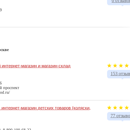
0 отзыво
9
оскве
й интернет-магазин и магазин-склад
153 отзы
6
й проспект
od.ru/
интернет-магазин детских товаров (коляски,
77 отзыв