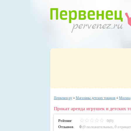
Первенец.ру
»
Магазины детских товаров
»
Москва
Прокат аренда игрушек и детских т
Рейтинг
0(0)
Отзывов
0
(
0 положительных
,
0 отрица