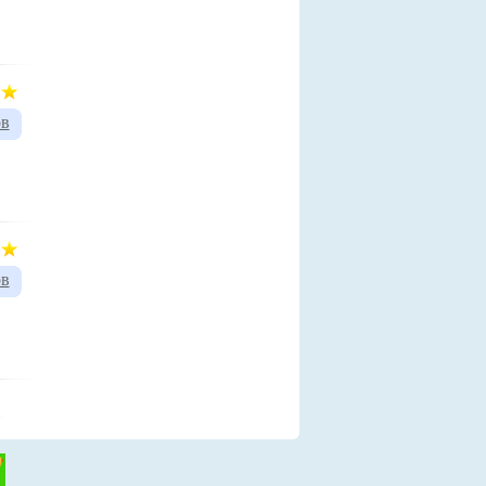
ов
ов