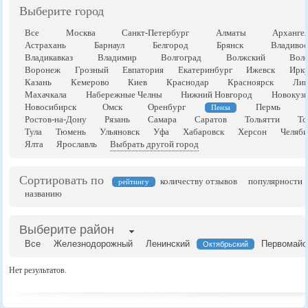
Выберите город
Все
Москва
Санкт-Петербург
Алматы
Арханге
Астрахань
Барнаул
Белгород
Брянск
Владивос
Владикавказ
Владимир
Волгоград
Волжский
Воло
Воронеж
Грозный
Евпатория
Екатеринбург
Ижевск
Ирку
Казань
Кемерово
Киев
Краснодар
Красноярск
Лип
Махачкала
Набережные Челны
Нижний Новгород
Новокузн
Новосибирск
Омск
Оренбург
Пермь
Пенза
Ростов-на-Дону
Рязань
Самара
Саратов
Тольятти
То
Тула
Тюмень
Ульяновск
Уфа
Хабаровск
Херсон
Челяби
Ялта
Ярославль
Выбрать другой город
Сортировать по
количеству отзывов
популярности
рейтингу
названию
Выберите район
Все
Железнодорожный
Ленинский
Первомайс
Октябрьский
Нет результатов.