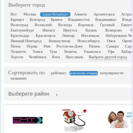
Выберите город
Все
Москва
Алматы
Архангельск
Астрах
Санкт-Петербург
Барнаул
Белгород
Брянск
Владивосток
Владикавказ
Влади
Волгоград
Волжский
Вологда
Воронеж
Грозный
Евпато
Екатеринбург
Ижевск
Иркутск
Казань
Кемерово
К
Краснодар
Красноярск
Липецк
Махачкала
Набережные Че
Нижний Новгород
Новокузнецк
Новосибирск
Омск
Оренб
Пенза
Пермь
Рим
Ростов-на-Дону
Рязань
Самара
Сара
Тольятти
Томск
Тула
Тюмень
Ульяновск
Уфа
Хабаро
Херсон
Челябинск
Ялта
Ярославль
Выбрать другой город
Сортировать по
рейтингу
популярности
количеству отзывов
названию
Выберите район