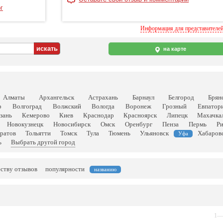
г
Информация для представителе
на карте
Алматы
Архангельск
Астрахань
Барнаул
Белгород
Брян
р
Волгоград
Волжский
Вологда
Воронеж
Грозный
Евпатор
зань
Кемерово
Киев
Краснодар
Красноярск
Липецк
Махачка
Новокузнецк
Новосибирск
Омск
Оренбург
Пенза
Пермь
Р
ратов
Тольятти
Томск
Тула
Тюмень
Ульяновск
Хабаров
Уфа
ь
Выбрать другой город
еству отзывов
популярности
названию
1—1