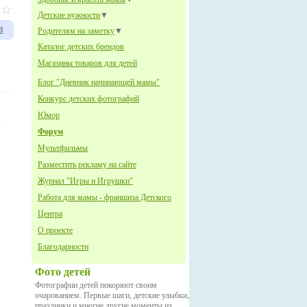
Детские нужности
▼
в
Родителям на заметку
▼
Каталог детских брендов
Магазины товаров для детей
Блог "Дневник начинающей мамы"
Конкурс детских фотографий
Юмор
Форум
Мультфильмы
Разместить рекламу на сайте
Журнал "Игры и Игрушки"
Работа для мамы - франшиза Детского
Центра
О проекте
Благодарности
Фото детей
Фотографии детей покоряют своим
очарованием. Первые шаги, детские улыбки,
праздники и многие другие моменты из