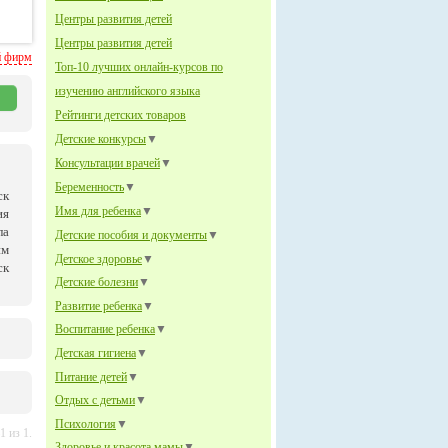
Центры развития детей
Центры развития детей
й фирм
Топ-10 лучших онлайн-курсов по
изучению английского языка
Рейтинги детских товаров
Детские конкурсы
▼
Консультации врачей
▼
Беременность
▼
ск
Имя для ребенка
▼
ия
ла
Детские пособия и документы
▼
им
Детское здоровье
▼
ск
Детские болезни
▼
Развитие ребенка
▼
Воспитание ребенка
▼
Детская гигиена
▼
Питание детей
▼
Отдых с детьми
▼
Психология
▼
 из 1.
Здоровье и красота мамы
▼