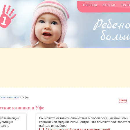
главная
статьи
тест
ские клиники
»
Уфа
Вход
ческие клиники в Уфе
 оказывающий
Вы можете оставить свой отзыв о любой посещаемой Вами
ультации
клиники или медицинском центре. Это поможет пользовател
можете
сайта в их выборе.
Оставьте свой отзыв и комментарий