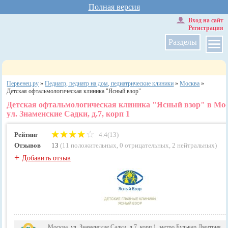
Полная версия
Вход на сайт
Регистрация
Разделы
Первенец.ру
»
Педиатр, педиатр на дом, педиатрические клиники
»
Москва
»
Детская офтальмологическая клиника "Ясный взор"
Детская офтальмологическая клиника "Ясный взор" в Мо
ул. Знаменские Садки, д.7, корп 1
Рейтинг
4.4(13)
Отзывов
13
(
11 положительных
,
0 отрицательных
,
2 нейтральных
)
+
Добавить отзыв
Москва, ул. Знаменские Садки, д.7, корп 1, метро Бульвар Дмитрия