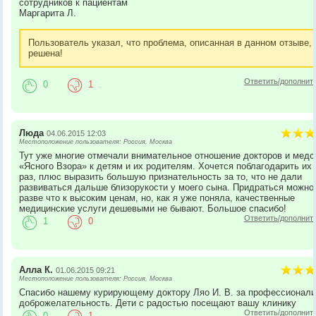
сотрудников к пациентам
Маргарита Л.
Пользователь указал, что проблема, описанная в данном отзыве,
решена!
Ответить/дополнит
0
1
Люда
04.06.2015 12:03
Местоположение пользователя: Россия, Москва
Тут уже многие отмечали внимательное отношение докторов и медс
«Ясного Взора» к детям и их родителям. Хочется поблагодарить их
раз, плюс выразить большую признательность за то, что не дали
развиваться дальше близорукости у моего сына. Придраться можно
разве что к высоким ценам, но, как я уже поняла, качественные
медицинские услуги дешевыми не бывают. Большое спасибо!
Ответить/дополнит
1
0
Алла К.
01.06.2015 09:21
Местоположение пользователя: Россия, Москва
Спасибо нашему курирующему доктору Ляо И. В. за профессионали
доброжелательность. Дети с радостью посещают вашу клинику
Ответить/дополнит
0
1