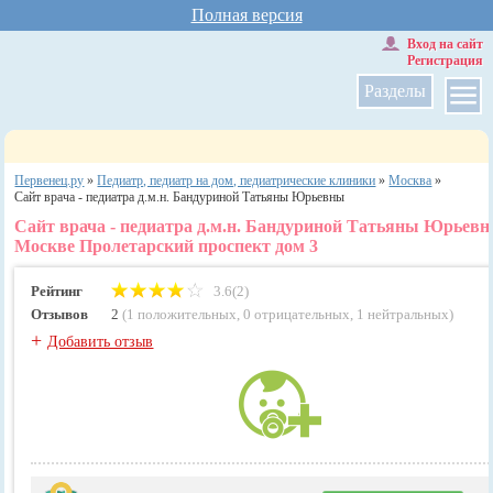
Полная версия
Вход на сайт
Регистрация
Разделы
Первенец.ру
»
Педиатр, педиатр на дом, педиатрические клиники
»
Москва
»
Сайт врача - педиатра д.м.н. Бандуриной Татьяны Юрьевны
Сайт врача - педиатра д.м.н. Бандуриной Татьяны Юрьевн
Москве Пролетарский проспект дом 3
Рейтинг
3.6(2)
Отзывов
2
(
1 положительных
,
0 отрицательных
,
1 нейтральных
)
+
Добавить отзыв