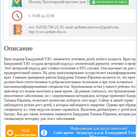
Москва, Пролетарский проспект дом 3
посмотреть на карте
С 10.00 до 22.00
тел.: 8 (926) 766-22-36, email: pediatria.moscow@gmail.com,
http://www.pediatr-doc.ru
Описание
Врач педиатр Бандуриной Т.Ю. занимается лечением детей любого возраста. Врач пед
Бандуриной Т.Ю. создала авторский подход к атопический дерматит, лечению и проф
Этот авторский подход дает стойкое излечение в 95% случаев. Она выезжает на дом п
предварительной записи. На дому консультирование осуществляет квалифицированны
врач. Главным принципом работы Бандурина Татьяна Юрьевна является то, что врач 
должен быть ответственным и доброжелательным человеком и при этом оставаться
высококвалифицированным специалистом. Бронхиальная астма у вашего ребенка это 
приговор его можно вылечить в наше время. Да раньше считалось, что бронхиальная 
неизлечимое заболевание, но с современными методиками, которые применяет Банду
Татьяна Юрьевна, позволяет полностью побороть этот недуг. Сейчас в нашей стране
наблюдается резких рост детей, у которых наблюдается ожирение. Однако при обраще
специалисту и с этим недугом можно справиться. Вылечить дисбактериоз у детей мо
быстро. Как раз таким лечением занимается Бандурина Татьяна Юрьевна, которая раз
специальную методику для этого заболевания.
Информация для представителей
V.I.P.
Сайт врача - педиатра д.м.н. Бандуриной Тат
размещение
Юрьевны