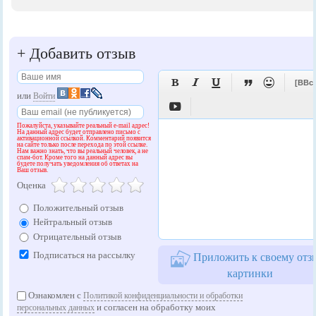
+
Добавить отзыв





[BBc
или
Войти

Пожалуйста, указывайте реальный e-mail адрес!
На данный адрес будет отправлено письмо с
активационной ссылкой. Комментарий появится
на сайте только после перехода по этой ссылке.
Нам важно знать, что вы реальный человек, а не
спам-бот. Кроме того на данный адрес вы
будете получать уведомления об ответах на
Ваш отзыв.
Оценка
Положительный отзыв
Нейтральный отзыв
Отрицательный отзыв
Подписаться на рассылку
Приложить к своему отз
картинки
Ознакомлен с
Политикой конфиденциальности и обработки
и согласен на обработку моих
персональных данных