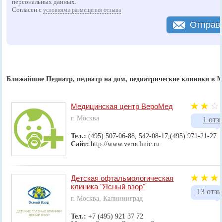
персональных данных.
Согласен с
условиями размещения отзыва
Отправ
Ближайшие Педиатр, педиатр на дом, педиатрические клиники в 
Медицинская центр ВероМед
г. Москва
1 отз
Тел.:
(495) 507-06-88, 542-08-17,(495) 971-21-27
Сайт:
http://www.veroclinic.ru
Детская офтальмологическая
клиника "Ясный взор"
13 отз
г. Москва, Калининград
Тел.:
+7 (495) 921 37 72