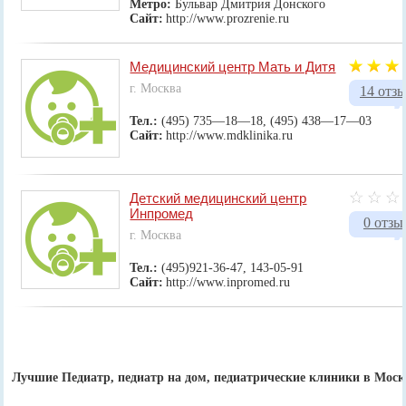
Метро:
Бульвар Дмитрия Донского
Сайт:
http://www.prozrenie.ru
Медицинский центр Мать и Дитя
г. Москва
14 отз
Тел.:
(495) 735—18—18, (495) 438—17—03
Сайт:
http://www.mdklinika.ru
Детский медицинский центр
Инпромед
0 отзы
г. Москва
Тел.:
(495)921-36-47, 143-05-91
Сайт:
http://www.inpromed.ru
Лучшие Педиатр, педиатр на дом, педиатрические клиники в Моск