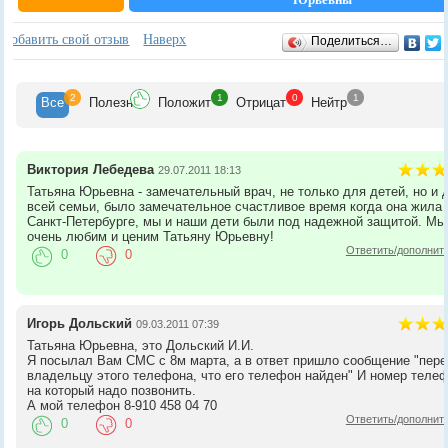
Отзывы
+
Добавить свой отзыв
Наверх
Поделиться…
2
1
0
1
Все
Полезн
Положит
Отрицат
Нейтр
Виктория Лебедева
29.07.2011 18:13
Татьяна Юрьевна - замечательный врач, не только для детей, но и 
всей семьи, было замечательное счастливое время когда она жила 
Санкт-Петербурге, мы и наши дети были под надежной защитой. Мы
очень любим и ценим Татьяну Юрьевну!
Ответить/дополнит
0
0
Игорь Дольский
09.03.2011 07:39
Татьяна Юрьевна, это Дольский И.И.
Я посылал Вам СМС с 8м марта, а в ответ пришло сообщение "пер
владельцу этого телефона, что его телефон найден" И номер теле
на который надо позвонить.
А мой телефон 8-910 458 04 70
Ответить/дополнит
0
0