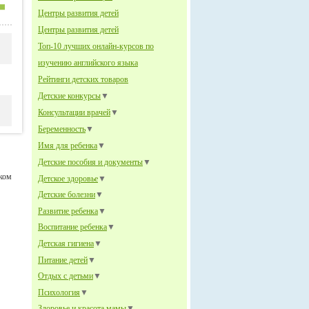
Центры развития детей
Центры развития детей
Топ-10 лучших онлайн-курсов по
изучению английского языка
Рейтинги детских товаров
Детские конкурсы
▼
Консультации врачей
▼
Беременность
▼
Имя для ребенка
▼
Детские пособия и документы
▼
нком
Детское здоровье
▼
Детские болезни
▼
Развитие ребенка
▼
Воспитание ребенка
▼
Детская гигиена
▼
Питание детей
▼
Отдых с детьми
▼
Психология
▼
Здоровье и красота мамы
▼