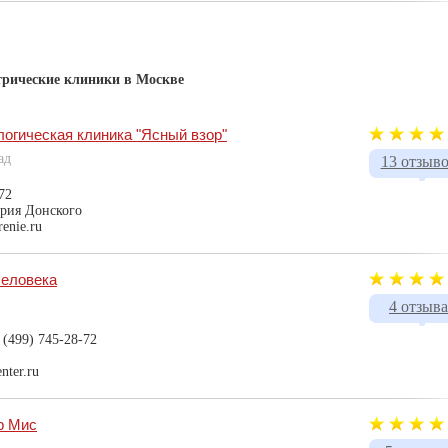
трические клиники в Москве
огическая клиника "Ясный взор"
ад
13 отзыв
72
рия Донского
renie.ru
еловека
4 отзыва
 (499) 745-28-72
nter.ru
р Мис