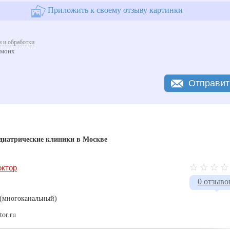
Приложить к своему отзыву картинки
 и обработки
 моих
Отправит
едиатрические клиники в Москве
октор
0 отзыво
 (многоканальный)
tor.ru