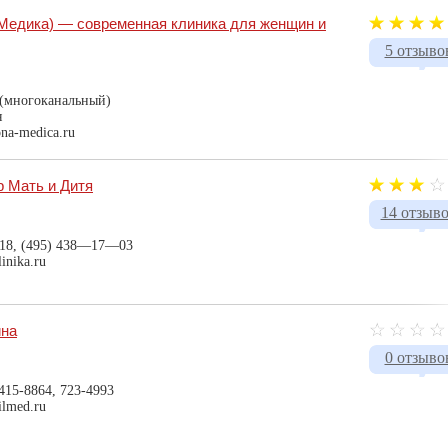
Медика) — современная клиника для женщин и
5 отзыво
 (многоканальный)
я
na-medica.ru
 Мать и Дитя
14 отзыв
18, (495) 438—17—03
inika.ru
ина
0 отзыво
 415-8864, 723-4993
ilmed.ru