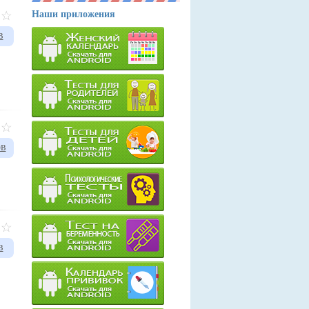
Наши приложения
в
ов
в