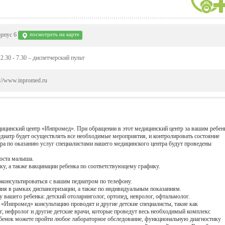
орпус 6
посмотреть на карте
22.30 - 7.30 – диспетчерский пульт
p://www.inpromed.ru
дицинский центр «Инпромед». При обращении в этот медицинский центр за вашим ребе
педиатр будет осуществлять все необходимые мероприятия, и контролировать состояние
ра по оказанию услуг специалистами нашего медицинского центра будут проведены
роста малыша.
, а также вакцинации ребенка по соответствующему графику.
консультироваться с вашим педиатром по телефону.
ия в рамках диспансеризации, а также по индивидуальным показаниям.
у вашего ребенка: детский отоларинголог, ортопед, невролог, офтальмолог.
«Инпромед» консультацию проводят и другие детские специалисты, такие как
г, нефролог и другие детские врачи, которые проведут весь необходимый комплекс
бенок можете пройти любое лабораторное обследование, функциональную диагностику