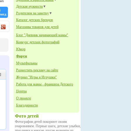
мых
ги
Детские нужности
▼
й
Родителям на заметку
▼
омед
Каталог детских брендов
Магазины товаров для детей
Блог "Дневник начинающей мамы"
Конкурс детских фотографий
Юмор
Форум
Мультфильмы
Разместить рекламу на сайте
]
Журнал "Игры и Игрушки"
Работа для мамы - франшиза Детского
Центра
О проекте
Благодарности
Фото детей
Фотографии детей покоряют своим
очарованием. Первые шаги, детские улыбки,
праздники и многие другие моменты из