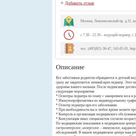
+
Добавить отзыв
Москва, Ломоносовский пр. д.31, к
с 7.30 - 22.30 – ведущий педиатр, с 
тел.: (495)921-36-47, 143-05-91, htt
Описание
Все заботливые родители обращаются в детский ме
сразу же закрепляется личный врач педиатр. Этот 
здоровья вашего малыша. После подписание догово
следующие мероприятия:
* Осмотры педиатра по плану с замирением веса и 
* Иммунопрофилактика по индивидуальному графику
* Осмотр педиатра при его заболевании.
* При необходимости вы в любое время можете про
* Контроль и организация медицинского обслуживан
* Консультация иных специалистов согласно возраст
По медицинским показаниям в медицинском центре 
гастроэнтеролог, аллерголог – иммунолог, кардиоло
обследований. В нашем медицинском центре ваш ре