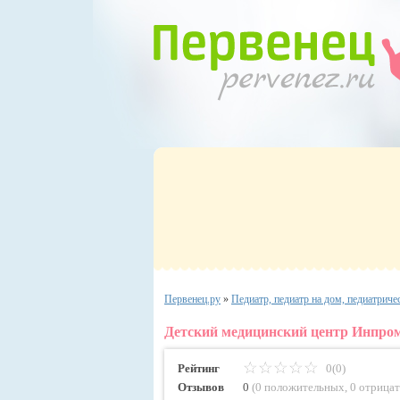
Первенец.ру
»
Педиатр, педиатр на дом, педиатриче
Детский медицинский центр Инпроме
Рейтинг
0(0)
Отзывов
0
(
0 положительных
,
0 отрица