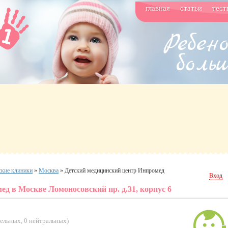
главная
статьи
тест
ские клиники
»
Москва
»
Детский медицинский центр Инпромед
Вход
д в Москве Ломоносовский пр. д.31, корпус 6
тельных
,
0 нейтральных
)