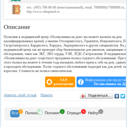
тел.: (495) 788-88-88 (многоканальный), email: 7888888@7888888.ru,
http://www.olimpmed.ru
Описание
Позвонив в медицинский центр «Поликлиника на дом» вы можете вызвать на дом
квалифицированных врачей, а именно Отоларинголога, Терапевта, Невропатолога, Пе
Гастроэнтеролога, Кардиолога, Хирурга, Эндокринолога и других специалистов. На 
медицинский центр так же проводит сбор биоматериалов для анализов, вакцинацию и
обследование, такое как ЭКГ, ЭХО сердца, УЗИ, ЭГДС-Гастроскопия. В медицинском
«Поликлиника на дом» существует программа полиса годового обслуживания. При п
этого полиса вы можете в течение года вызывать любого врача к себе на дом, сдавать
и проходить обследование. Полис годового обслуживания подходит как для детей, та
взрослых. Стоимость же полиса символическая.
V.I.P.
Информация для предста
размещение
Поликлиника на Д
Отзывы
+
Добавить свой отзыв
Наверх
Поделиться…
2
1
0
1
Все
Полезн
Положит
Отрицат
Нейтр