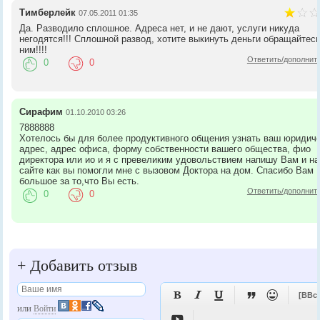
Тимберлейк
07.05.2011 01:35
Да. Разводило сплошное. Адреса нет, и не дают, услуги никуда
негодятся!!! Сплошной развод, хотите выкинуть деньги обращайтесь
ним!!!!
Ответить/дополнит
0
0
Сирафим
01.10.2010 03:26
7888888
Хотелось бы для более продуктивного общения узнать ваш юридич
адрес, адрес офиса, форму собственности вашего общества, фио
директора или ио и я с превеликим удовольствием напишу Вам и на
сайте как вы помогли мне с вызовом Доктора на дом. Спасибо Вам
большое за то,что Вы есть.
Ответить/дополнит
0
0
+
Добавить отзыв





[BBc
или
Войти
