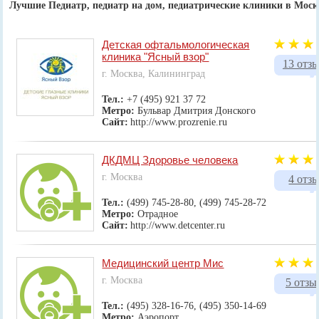
Лучшие Педиатр, педиатр на дом, педиатрические клиники в Моск
Детская офтальмологическая
клиника "Ясный взор"
13 отз
г. Москва, Калининград
Тел.:
+7 (495) 921 37 72
Метро:
Бульвар Дмитрия Донского
Сайт:
http://www.prozrenie.ru
ДКДМЦ Здоровье человека
г. Москва
4 отз
Тел.:
(499) 745-28-80, (499) 745-28-72
Метро:
Отрадное
Сайт:
http://www.detcenter.ru
Медицинский центр Мис
г. Москва
5 отзы
Тел.:
(495) 328-16-76, (495) 350-14-69
Метро:
Аэропорт