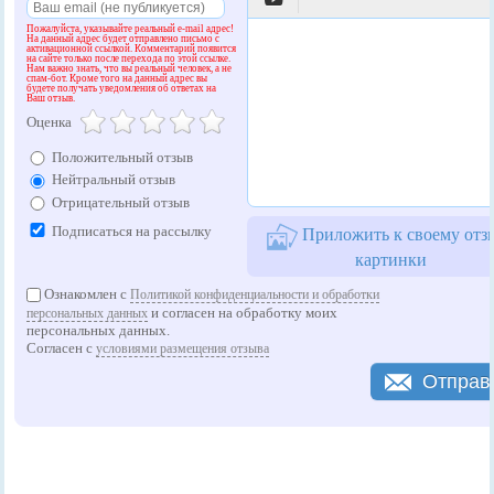
Пожалуйста, указывайте реальный e-mail адрес!
На данный адрес будет отправлено письмо с
активационной ссылкой. Комментарий появится
на сайте только после перехода по этой ссылке.
Нам важно знать, что вы реальный человек, а не
спам-бот. Кроме того на данный адрес вы
будете получать уведомления об ответах на
Ваш отзыв.
Оценка
Положительный отзыв
Нейтральный отзыв
Отрицательный отзыв
Подписаться на рассылку
Приложить к своему отз
картинки
Ознакомлен с
Политикой конфиденциальности и обработки
и согласен на обработку моих
персональных данных
персональных данных.
Согласен с
условиями размещения отзыва
Отправ