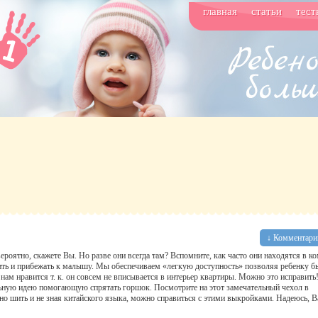
главная
статьи
тест
↓ Комментарии
вероятно, скажете Вы. Но разве они всегда там? Вспомните, как часто они находятся в ко
атить и прибежать к малышу. Мы обеспечиваем «легкую доступность» позволяя ребенку б
 нам нравится т. к. он совсем не вписывается в интерьер квартиры. Можно это исправить
льную идею помогающую спрятать горшок. Посмотрите на этот замечательный чехол в
но шить и не зная китайского языка, можно справиться с этими выкройками. Надеюсь, 