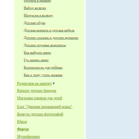
Ребёнок в машине
Выбор коляски
Матрасик в коляску
Детская обувь
Детская комната и детская мебель
Детские спальни и детские кроватки
Детские игровые комплексы
Как выбрать няню
Где нанять няню
Безопасность для ребёнка
Как и чему учить малыша
Родителям на заметку
▼
Каталог детских брендов
Магазины товаров для детей
Блог "Дневник начинающей мамы"
Конкурс детских фотографий
Юмор
Форум
Мультфильмы