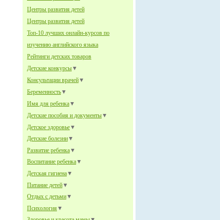
Центры развития детей
Центры развития детей
Топ-10 лучших онлайн-курсов по
изучению английского языка
Рейтинги детских товаров
Детские конкурсы
▼
Консультации врачей
▼
Беременность
▼
Имя для ребенка
▼
Детские пособия и документы
▼
Детское здоровье
▼
Детские болезни
▼
Развитие ребенка
▼
Воспитание ребенка
▼
Детская гигиена
▼
Питание детей
▼
Отдых с детьми
▼
Психология
▼
Здоровье и красота мамы
▼