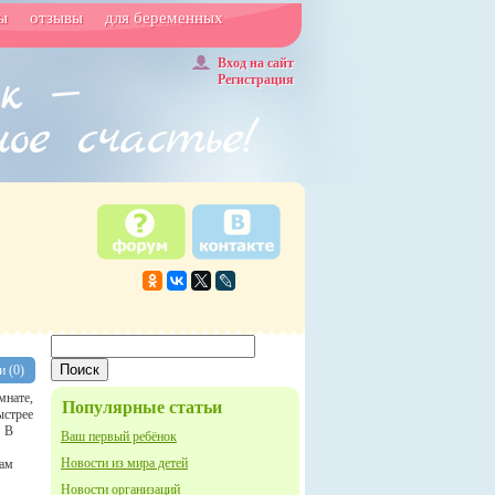
ы
отзывы
для беременных
Вход на сайт
Регистрация
 (0)
мнате,
Популярные статьи
ыстрее
! В
Ваш первый ребёнок
Новости из мира детей
Вам
Новости организаций