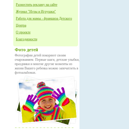
Разместить рекламу на сайте
Журнал "Игры и Игрушки"
Работа для мамы - франшиза Детского
Центра
О проекте
Благодарности
Фото детей
Фотографии детей покоряют своим
очарованием. Первые шаги, детские улыбки,
праздники и многие другие моменты из
жизни Вашего ребенка можно запечатлеть в
фотоальбомах.