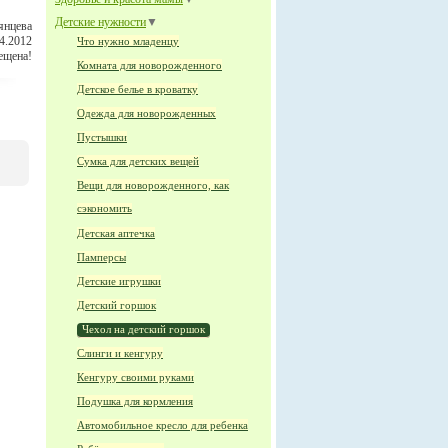
Детские нужности
▼
янцева
04.2012
Что нужно младенцу
ещена!
Комната для новорожденного
Детское белье в кроватку
Одежда для новорожденных
Пустышки
Сумка для детских вещей
Вещи для новорожденного, как
сэкономить
Детская аптечка
Памперсы
Детские игрушки
Детский горшок
Чехол на детский горшок
Слинги и кенгуру
Кенгуру своими руками
Подушка для кормления
Автомобильное кресло для ребенка