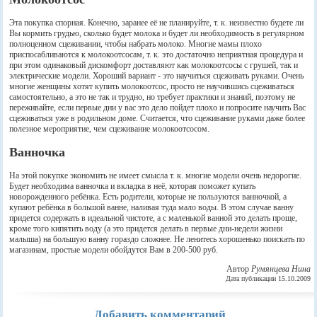
Эта покупка спорная. Конечно, заранее её не планируйте, т. к. неизвестно будете ли
Вы кормить грудью, сколько будет молока и будет ли необходимость в регулярном
полноценном сцеживании, чтобы набрать молоко. Многие мамы плохо
приспосабливаются к молокоотсосам, т. к. это достаточно неприятная процедура и
при этом одинаковый дискомфорт доставляют как молокоотсосы с грушей, так и
электрические модели. Хороший вариант - это научиться сцеживать руками. Очень
многие женщины хотят купить молокоотсос, просто не научившись сцеживаться
самостоятельно, а это не так и трудно, но требует практики и знаний, поэтому не
переживайте, если первые дни у вас это дело пойдет плохо и попросите научить Вас
сцеживаться уже в родильном доме. Считается, что сцеживание руками даже более
полезное мероприятие, чем сцеживание молокоотсосом.
Ванночка
На этой покупке экономить не имеет смысла т. к. многие модели очень недорогие.
Будет необходима ванночка и вкладка в неё, которая поможет купать
новорожденного ребёнка. Есть родители, которые не пользуются ванночкой, а
купают ребёнка в большой ванне, наливая туда мало воды. В этом случае ванну
придется содержать в идеальной чистоте, а с маленькой ванной это делать проще,
кроме того кипятить воду (а это придется делать в первые дни-недели жизни
малыша) на большую ванну гораздо сложнее. Не ленитесь хорошенько поискать по
магазинам, простые модели обойдутся Вам в 200-500 руб.
Автор
Румянцева Нина
Дата публикации 15.10.2009
Добавить комментарий