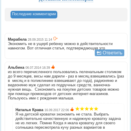
Последние комментарии
Мирабела
28.09.2015 11:14
Экономить не в ущерб ребенку можно в действительности
намногом. Вот отличная статья, подтверждающая это
Ответить
Альбина
06.07.2014 16:39
из всего перечисленного пользовались пеленальным столиком
до 9 месяцев, весы нам дарили - раз в месяц взвешивались (раз
в месяц и в поликлинике взвешивают до года), радионяню и
видеоняню муж сделал из подручных средств, ванночка-
нужная вещь. Сэкономить на покупке детских товаров можно
при помощи промокодов от детских интернет-магазинов.
Пользуюсь ими с рождения малыша.
Наталья Крава
16.09.2017 22:06
Я на детской кроватки экономить не стала. Выбрать
действительно качественную и надежную кроватку задача
не из легких. Помню Когда я икала кроватку для своего
солнышка пересмотрела кучу разных вариантов в