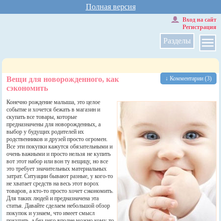
Полная версия
Вход на сайт
Регистрация
Разделы
Вещи для новорожденного, как
↓ Комментарии (3)
сэкономить
Конечно рождение малыша, это целое
событие и хочется бежать в магазин и
скупать все товары, которые
предназначены для новорожденных, а
выбор у будущих родителей их
родственников и друзей просто огромен.
Все эти покупки кажутся обязательными и
очень важными и просто нельзя не купить
вот этот набор или вон ту вещицу, но все
это требует значительных материальных
затрат. Ситуации бывают разные, у кого-то
не хватает средств на весь этот ворох
товаров, а кто-то просто хочет сэкономить.
Для таких людей и предназначена эта
статья. Давайте сделаем небольшой обзор
покупок и узнаем, что имеет смысл
покупать, а без чего вполне можно кому-то