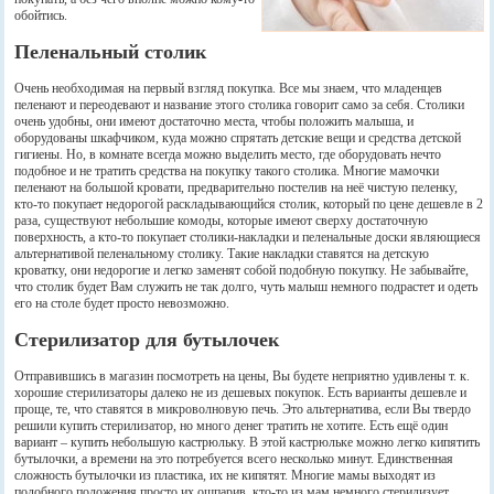
обойтись.
Пеленальный столик
Очень необходимая на первый взгляд покупка. Все мы знаем, что младенцев
пеленают и переодевают и название этого столика говорит само за себя. Столики
очень удобны, они имеют достаточно места, чтобы положить малыша, и
оборудованы шкафчиком, куда можно спрятать детские вещи и средства детской
гигиены. Но, в комнате всегда можно выделить место, где оборудовать нечто
подобное и не тратить средства на покупку такого столика. Многие мамочки
пеленают на большой кровати, предварительно постелив на неё чистую пеленку,
кто-то покупает недорогой раскладывающийся столик, который по цене дешевле в 2
раза, существуют небольшие комоды, которые имеют сверху достаточную
поверхность, а кто-то покупает столики-накладки и пеленальные доски являющиеся
альтернативой пеленальному столику. Такие накладки ставятся на детскую
кроватку, они недорогие и легко заменят собой подобную покупку. Не забывайте,
что столик будет Вам служить не так долго, чуть малыш немного подрастет и одеть
его на столе будет просто невозможно.
Стерилизатор для бутылочек
Отправившись в магазин посмотреть на цены, Вы будете неприятно удивлены т. к.
хорошие стерилизаторы далеко не из дешевых покупок. Есть варианты дешевле и
проще, те, что ставятся в микроволновую печь. Это альтернатива, если Вы твердо
решили купить стерилизатор, но много денег тратить не хотите. Есть ещё один
вариант – купить небольшую кастрюльку. В этой кастрюльке можно легко кипятить
бутылочки, а времени на это потребуется всего несколько минут. Единственная
сложность бутылочки из пластика, их не кипятят. Многие мамы выходят из
подобного положения просто их ошпарив, кто-то из мам немного стерилизует