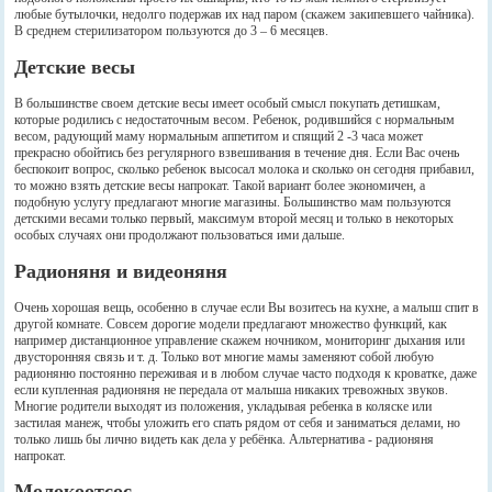
любые бутылочки, недолго подержав их над паром (скажем закипевшего чайника).
В среднем стерилизатором пользуются до 3 – 6 месяцев.
Детские весы
В большинстве своем детские весы имеет особый смысл покупать детишкам,
которые родились с недостаточным весом. Ребенок, родившийся с нормальным
весом, радующий маму нормальным аппетитом и спящий 2 -3 часа может
прекрасно обойтись без регулярного взвешивания в течение дня. Если Вас очень
беспокоит вопрос, сколько ребенок высосал молока и сколько он сегодня прибавил,
то можно взять детские весы напрокат. Такой вариант более экономичен, а
подобную услугу предлагают многие магазины. Большинство мам пользуются
детскими весами только первый, максимум второй месяц и только в некоторых
особых случаях они продолжают пользоваться ими дальше.
Радионяня и видеоняня
Очень хорошая вещь, особенно в случае если Вы возитесь на кухне, а малыш спит в
другой комнате. Совсем дорогие модели предлагают множество функций, как
например дистанционное управление скажем ночником, мониторинг дыхания или
двусторонняя связь и т. д. Только вот многие мамы заменяют собой любую
радионяню постоянно переживая и в любом случае часто подходя к кроватке, даже
если купленная радионяня не передала от малыша никаких тревожных звуков.
Многие родители выходят из положения, укладывая ребенка в коляске или
застилая манеж, чтобы уложить его спать рядом от себя и заниматься делами, но
только лишь бы лично видеть как дела у ребёнка. Альтернатива - радионяня
напрокат.
Молокоотсос