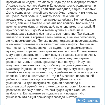
прогулочный модуль, то люльку надо где-то в квартире хранить.
А самое позднее, это будет в 11 месяцев: дети, родившиеся в
апреле могут до марта, если зима холодная, ездить в люльке.
Дети, родившиеся зимой уже летом будут сидеть и им люлька
не нужна. Чем больше диаметр колес, тем больше
проходимость коляски и тем мягче колебания. Но чем больше
колеса, тем они тяжелее и больше вес коляски. Корзина для
покупок может быть и небольшой, но очень вместительной. Я
приспособилась и до 15 кг могла купить в магазине и
складывала в корзину без пакета, все поштучно. Так больше
влезало и, живя в корзине своей жизнью, а не конгломератом,
легче перемещалось. Только перед подъездом перекладывала
в несколько пакетов и частями относила к лифту. Это и есть
частности, тут масса вариантов будет, но их рассматривать
нужно, только при наличии трех первых условий.В завершение
могу еще добавить то, что при покупке коляске кажется очень
далеким и малосущественным. Покупать надо не маркие
расцветки, мыть-стирать времени и сил не будет. И лучше
покупать сочетания цветов, чтобы подходило и девочке, и
мальчику. И даже не потому, что у вас еще могут быть дети.
Неизбежно наступит момент, когда ребенок не захочет сидеть в
коляске. У нас он наступил в 1 год и 8 месяцев, после саней
ребенок отказался ездить в коляске. (Дома катался,
укачиваясь, а для прогулок мы купили велосипед с
родительской ручкой, но это уже другая история.) Если вы не
разобьете коляску в хлам, то вам будет жутко жаль ее
выбросить. Вы захотите ее подарить или продать. И с
унисексом эта акция произойдет гораздо быстрее)))).
Ответить