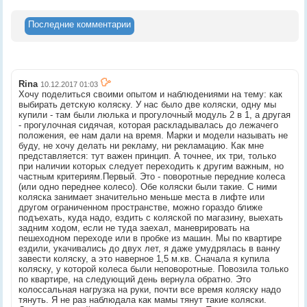
Последние комментарии
Rina
10.12.2017 01:03
Хочу поделиться своими опытом и наблюдениями на тему: как
выбирать детскую коляску. У нас было две коляски, одну мы
купили - там были люлька и прогулочный модуль 2 в 1, а другая
- прогулочная сидячая, которая раскладывалась до лежачего
положения, ее нам дали на время. Марки и модели называть не
буду, не хочу делать ни рекламу, ни рекламацию. Как мне
представляется: тут важен принцип. А точнее, их три, только
при наличии которых следует переходить к другим важным, но
частным критериям.Первый. Это - поворотные передние колеса
(или одно переднее колесо). Обе коляски были такие. С ними
коляска занимает значительно меньше места в лифте или
другом ограниченном пространстве, можно гораздо ближе
подъехать, куда надо, ездить с коляской по магазину, выехать
задним ходом, если не туда заехал, маневрировать на
пешеходном переходе или в пробке из машин. Мы по квартире
ездили, укачивались до двух лет, я даже умудрялась в ванну
завести коляску, а это наверное 1,5 м.кв. Сначала я купила
коляску, у которой колеса были неповоротные. Повозила только
по квартире, на следующий день вернула обратно. Это
колоссальная нагрузка на руки, почти все время коляску надо
тянуть. Я не раз наблюдала как мамы тянут такие коляски.