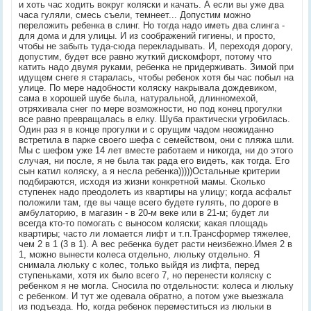
и хоть час ходить вокруг коляски и качать. А если вы уже два
часа гуляли, смесь съели, темнеет... Допустим можно
переложить ребенка в слинг. Но тогда надо иметь два слинга -
для дома и для улицы. И из соображений гигиены, и просто,
чтобы не забыть туда-сюда перекладывать. И, переходя дорогу,
допустим, будет все равно жуткий дискомфорт, потому что
катить надо двумя руками, ребенка не придерживать. Зимой при
идущем снеге я старалась, чтобы ребенок хотя бы час побыл на
улице. По мере надобности коляску накрывала дождевиком,
сама в хорошей шубе была, натуральной, длинномехой,
отряхивала снег по мере возможности, но под конец прогулки
все равно превращалась в елку. Шуба практически угробилась.
Один раз я в конце прогулки и с орущим чадом неожиданно
встретила в парке своего шефа с семейством, они с пляжа шли.
Мы с шефом уже 14 лет вместе работаем и никогда, ни до этого
случая, ни после, я не была так рада его видеть, как тогда. Его
сын катил коляску, а я несла ребенка)))))Остальные критерии
подбираются, исходя из жизни конкретной мамы. Сколько
ступенек надо преодолеть из квартиры на улицу; когда асфальт
положили там, где вы чаще всего будете гулять, по дороге в
амбулаторию, в магазин - в 20-м веке или в 21-м; будет ли
всегда кто-то помогать с выносом коляски; какая площадь
квартиры; часто ли ломается лифт и т.п.Трансформер тяжелее,
чем 2 в 1 (3 в 1). А вес ребенка будет расти неизбежно.Имея 2 в
1, можно вынести колеса отдельно, люльку отдельно. Я
снимала люльку с колес, только выйдя из лифта, перед
ступеньками, хотя их было всего 7, но перенести коляску с
ребенком я не могла. Сносила по отдельности: колеса и люльку
с ребенком. И тут же одевала обратно, а потом уже выезжала
из подъезда. Но, когда ребенок переместиться из люльки в