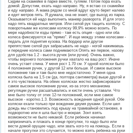
Сидим на скамейке в парке вместе, гуляем. Потом пора ехать
домой. Допустим, ехать надо направо. Ну, я встаю со скамейки
и еду направо. А мама рядом со мной вдруг круто берет налево
и едет метров пять. Я думала, она не знает, где выход из парка.
Оказывается ей надо выполнить маневр разворота. И для этого
надо пять квадратных метров. Или силой рук тащить коляску. С
поворотными же колесами коляску 99,9% можно возить. По
мере надобности езды прямо - там есть опция - одно или оба
колеса фиксируются на "прямо". И еще между этими колесами -
педаль для поднятия кузова. На бордюр или другое
препятствие силой рук забрасывать не надо - ногой нажимаешь
и передние колеса сами поднимаются.Опять же первое, назову
для удобства 1.2 - высота ручек (или ручки). Очень важно,
чтобы верхнего положения ручки хватало на ваш рост. Иначе
очень устает спина. У меня рост 1.70 см. У одной коляски было
4 положения ручек, у другой 12 или больше. И самое высокое
положение там и там было мне недостаточно. У меня одна
коляска была на 1,5 см (да, полтора сантиметра) выше другой и
я это чувствовала. На обеих колясках жестко зафиксировали
самое высокое положение ручки, из-за этого механизма
регуляции ручки расшатывались и кисти очень уставали. Что
мне было толку от этих 12-ти положений, если мне самое
высокое - коротко.1.3. Возможность вождения одной рукой. Обе
коляски ехали только при вождении двумя руками. Если шел
дождь мы становились под крышу на трамвайной остановке, в
подворотню или я шла быстро и мокрая. Зонт взять
возможности не было никакой. Если ребенок начинал
капризничать и плакать в конце прогулки, то надо было или
вести домой орущее чадо, или звать кого-то на помощь. Если в
начале прогулки это случается, то можно взять ребенка на руки