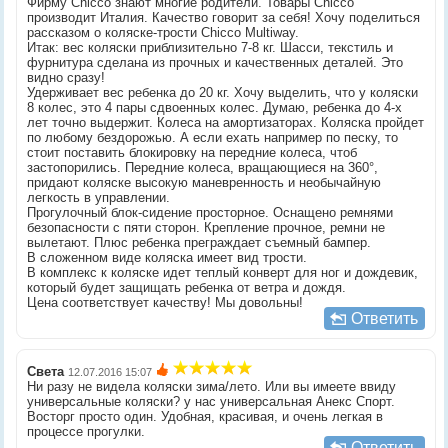
Фирму Chicco знают многие родители. Товары Chicco
производит Италия. Качество говорит за себя! Хочу поделиться
рассказом о коляске-трости Chicco Multiway.
Итак: вес коляски приблизительно 7-8 кг. Шасси, текстиль и
фурнитура сделана из прочных и качественных деталей. Это
видно сразу!
Удерживает вес ребенка до 20 кг. Хочу выделить, что у коляски
8 колес, это 4 пары сдвоенных колес. Думаю, ребенка до 4-х
лет точно выдержит. Колеса на амортизаторах. Коляска пройдет
по любому бездорожью. А если ехать например по песку, то
стоит поставить блокировку на передние колеса, чтоб
застопорились. Передние колеса, вращающиеся на 360°,
придают коляске высокую маневренность и необычайную
легкость в управлении.
Прогулочный блок-сидение просторное. Оснащено ремнями
безопасности с пяти сторон. Крепление прочное, ремни не
вылетают. Плюс ребенка преграждает съемный бампер.
В сложенном виде коляска имеет вид трости.
В комплекс к коляске идет теплый конверт для ног и дождевик,
который будет защищать ребенка от ветра и дождя.
Цена соответствует качеству! Мы довольны!
Ответить
Света
12.07.2016 15:07
Ни разу не видела коляски зима/лето. Или вы имеете ввиду
универсальные коляски? у нас универсальная Анекс Спорт.
Восторг просто один. Удобная, красивая, и очень легкая в
процессе прогулки.
Ответить