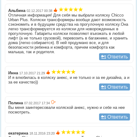
Альбина
02.12.2017 00:38
Отличная информация! Для себя мы выбрали коляску Chicсo
Urban Plus. Коляски трансформеры вообще дают возможность
сэкономить и в будущем средства на прогулочную коляску.Она
легко трансформируется из коляски для новорожденных в
прогулочную. Габариты коляски позволяют въезжать в любой
лифт (а не только грузовой), перевозить в багажнике, и хранить
дома (легко собирается). В ней продумано все, и для
безопасности ребенка и комфорта, причем комфорта как
малыша, так и родителя.
Ответить
Инна
17.10.2017 21:29
И я влюбилась в коляску анекс, и не только и за ее дизайна, а и
за ее качество))
Ответить
Полина
07.02.2017 17:34
Вы меня заинтересовали коляской анекс, нужно и себе на нее
посмотреть.
Ответить
екатерина
18.11.2016 23:20