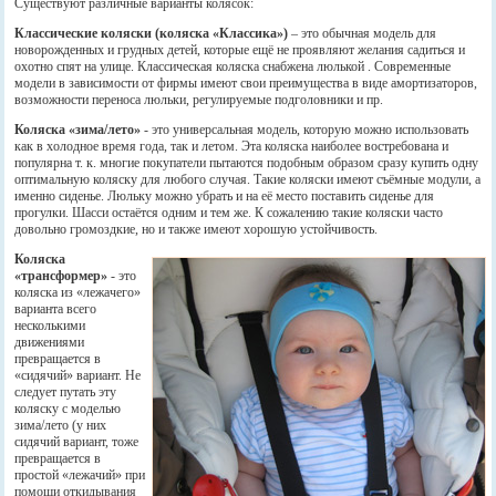
Существуют различные варианты колясок:
Классические коляски (коляска «Классика»)
– это обычная модель для
новорожденных и грудных детей, которые ещё не проявляют желания садиться и
охотно спят на улице. Классическая коляска снабжена люлькой . Современные
модели в зависимости от фирмы имеют свои преимущества в виде амортизаторов,
возможности переноса люльки, регулируемые подголовники и пр.
Коляска «зима/лето»
- это универсальная модель, которую можно использовать
как в холодное время года, так и летом. Эта коляска наиболее востребована и
популярна т. к. многие покупатели пытаются подобным образом сразу купить одну
оптимальную коляску для любого случая. Такие коляски имеют съёмные модули, а
именно сиденье. Люльку можно убрать и на её место поставить сиденье для
прогулки. Шасси остаётся одним и тем же. К сожалению такие коляски часто
довольно громоздкие, но и также имеют хорошую устойчивость.
Коляска
«трансформер»
- это
коляска из «лежачего»
варианта всего
несколькими
движениями
превращается в
«сидячий» вариант. Не
следует путать эту
коляску с моделью
зима/лето (у них
сидячий вариант, тоже
превращается в
простой «лежачий» при
помощи откидывания