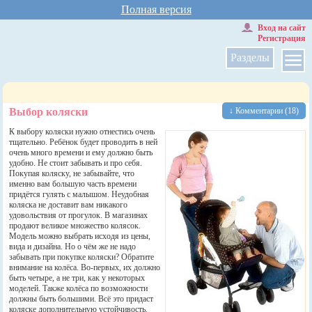
Полная версия
Вход на сайт
Регистрация
Разделы
Выбор коляски
↓ Комментарии (18)
К выбору коляски нужно отнестись очень
тщательно. Ребёнок будет проводить в ней
очень много времени и ему должно быть
удобно. Не стоит забывать и про себя.
Покупая коляску, не забывайте, что
именно вам большую часть времени
придётся гулять с малышом. Неудобная
коляска не доставит вам никакого
удовольствия от прогулок. В магазинах
продают великое множество колясок.
Модель можно выбрать исходя из цены,
вида и дизайна. Но о чём же не надо
забывать при покупке коляски? Обратите
внимание на колёса. Во-первых, их должно
быть четыре, а не три, как у некоторых
моделей. Также колёса по возможности
должны быть большими. Всё это придаст
коляске дополнительную устойчивость.