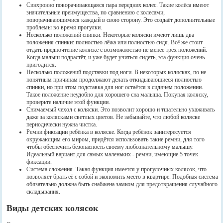
Синхронно поворачивающаяся пара передних колес. Такие колёса имеют
значительные преимущества, по сравнению с колесами,
поворачивающимися каждый в свою сторону. Это создаёт дополнительные
проблемы во время прогулки.
Несколько положений спинки. Некоторые коляски имеют лишь два
положения спинки: полностью лёжа или полностью сидя. Всё же стоит
отдать предпочтение коляске с возможностью не менее трёх положений.
Когда малыш подрастёт, и уже будет учиться сидеть, эта функция очень
пригодится.
Несколько положений подставки под ноги. В некоторых колясках, по не
понятным причинам продолжают делать откидывающиеся полностью
спинки, но при этом подставка для ног остаётся в сидячем положении.
Такое положение неудобно для хорошего сна малыша. Покупая коляску,
проверьте наличие этой функции.
Снимаемый чехол с коляски. Это позволит хорошо и тщательно ухаживать
даже за колясками светлых цветов. Не забывайте, что любой коляске
периодически нужна чистка.
Ремни фиксации ребёнка в коляске. Когда ребёнок заинтересуется
окружающим его миром, придётся использовать такие ремни, для того
чтобы обеспечить безопасность своему любознательному малышу.
Идеальный вариант для самых маленьких - ремни, имеющие 5 точек
фиксации.
Система сложения. Такая функция имеется у прогулочных колясок, что
позволяет брать её с собой и экономить место в квартире. Подобная система
обязательно должна быть снабжена замком для предотвращения случайного
складывания.
Виды детских колясок