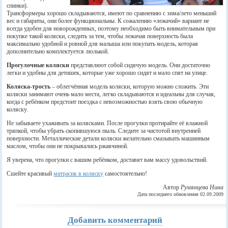
спинки).
Трансформеры хорошо складываются, имеют по сравнению с зима/лето меньший
вес и габариты, они более функциональны. К сожалению «лежачий» вариант не
всегда удобен для новорожденных, поэтому необходимо быть внимательным при
покупке такой коляски, следить за тем, чтобы лежачая поверхность была
максимально удобной и ровной для малыша или покупать модель, которая
дополнительно комплектуется люлькой.
Прогулочные коляски
представляют собой сидячую модель. Они достаточно
легки и удобны для детишек, которые уже хорошо сидят и мало спят на улице.
Коляска-трость
– облегчённая модель коляски, которую можно сложить. Эти
коляски занимают очень мало места, легко складываются и идеальны для случая,
когда с ребёнком предстоит поездка с невозможностью взять свою обычную
коляску.
Не забываете ухаживать за колясками. После прогулки протирайте её влажной
тряпкой, чтобы убрать скопившуюся пыль. Следите за чистотой внутренней
поверхности. Металлические детали коляски желательно смазывать машинным
маслом, чтобы они не покрывались ржавчиной.
Я уверена, что прогулки с вашим ребёнком, доставят вам массу удовольствий.
Сшейте красивый
матрасик в коляску
самостоятельно!
Автор
Румянцева Нина
Дата последнего обновления 02.09.2009
Добавить комментарий