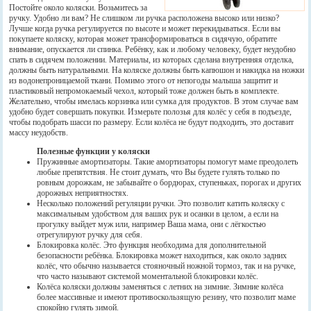
Постойте около коляски. Возьмитесь за
ручку. Удобно ли вам? Не слишком ли ручка расположена высоко или низко?
Лучше когда ручка регулируется по высоте и может перекидываться. Если вы
покупаете коляску, которая может трансформироваться в сидячую, обратите
внимание, опускается ли спинка. Ребёнку, как и любому человеку, будет неудобно
спать в сидячем положении. Материалы, из которых сделана внутренняя отделка,
должны быть натуральными. На коляске должны быть капюшон и накидка на ножки
из водонепроницаемой ткани. Помимо этого от непогоды малыша защитит и
пластиковый непромокаемый чехол, который тоже должен быть в комплекте.
Желательно, чтобы имелась корзинка или сумка для продуктов. В этом случае вам
удобно будет совершать покупки. Измерьте полозья для колёс у себя в подъезде,
чтобы подобрать шасси по размеру. Если колёса не будут подходить, это доставит
массу неудобств.
Полезные функции у коляски
Пружинные амортизаторы. Такие амортизаторы помогут маме преодолеть
любые препятствия. Не стоит думать, что Вы будете гулять только по
ровным дорожкам, не забывайте о бордюрах, ступеньках, порогах и других
дорожных неприятностях.
Несколько положений регуляции ручки. Это позволит катить коляску с
максимальным удобством для ваших рук и осанки в целом, а если на
прогулку выйдет муж или, например Ваша мама, они с лёгкостью
отрегулируют ручку для себя.
Блокировка колёс. Это функция необходима для дополнительной
безопасности ребёнка. Блокировка может находиться, как около задних
колёс, что обычно называется стояночный ножной тормоз, так и на ручке,
что часто называют системой моментальной блокировки колёс.
Колёса коляски должны заменяться с летних на зимние. Зимние колёса
более массивные и имеют противоскользящую резину, что позволит маме
спокойно гулять зимой.