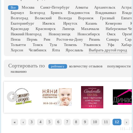
Москва
Санкт-Петербург
Алматы
Архангельск
Астрах
Все
Барнаул
Белгород
Брянск
Владивосток
Владикавказ
Влади
Волгоград
Волжский
Вологда
Воронеж
Грозный
Евпато
Екатеринбург
Ижевск
Иркутск
Казань
Кемерово
К
Краснодар
Красноярск
Липецк
Махачкала
Набережные Че
Нижний Новгород
Новокузнецк
Новосибирск
Омск
Оренб
Пенза
Пермь
Рим
Ростов-на-Дону
Рязань
Самара
Сара
Тольятти
Томск
Тула
Тюмень
Ульяновск
Уфа
Хабаро
Херсон
Челябинск
Ялта
Ярославль
Выбрать другой город
Сортировать по
количеству отзывов
популярности
рейтингу
названию
«
‹
3
4
5
6
7
8
9
10
11
12
›
111—118