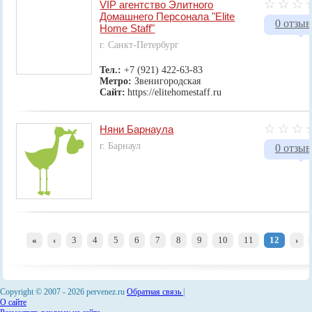
VIP агентство Элитного
Домашнего Персонала "Elite
0 отзыв
Home Staff"
г. Санкт-Петербург
Тел.:
+7 (921) 422-63-83
Метро:
Звенигородская
Сайт:
https://elitehomestaff.ru
Няни Барнаула
г. Барнаул
0 отзыв
«
‹
3
4
5
6
7
8
9
10
11
12
›
Copyright © 2007 -
2026 pervenez.ru
Обратная связь
|
О сайте