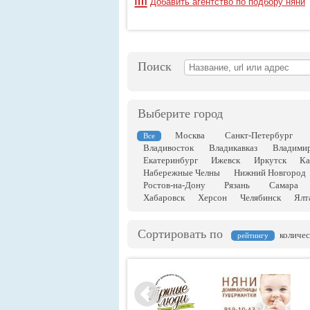
Добавить агентство по подбору няни
Поиск
Выберите город
Москва
Санкт-Петербург
Все
Владивосток
Владикавказ
Владими
Екатеринбург
Ижевск
Иркутск
Ка
Набережные Челны
Нижний Новгород
Ростов-на-Дону
Рязань
Самара
Хабаровск
Херсон
Челябинск
Ялт
Сортировать по
количес
рейтингу