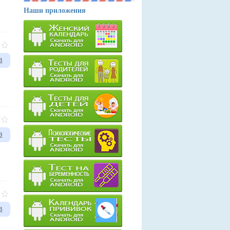
Наши приложения
в
в
в