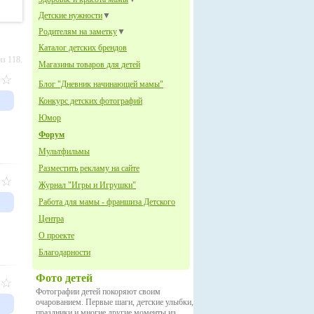
Детские нужности
▼
Родителям на заметку
▼
Каталог детских брендов
з 118.
Магазины товаров для детей
Блог "Дневник начинающей мамы"
Конкурс детских фотографий
Юмор
Форум
Мультфильмы
Разместить рекламу на сайте
Журнал "Игры и Игрушки"
Работа для мамы - франшиза Детского
Центра
О проекте
Благодарности
Фото детей
Фотографии детей покоряют своим
очарованием. Первые шаги, детские улыбки,
праздники и многие другие моменты из