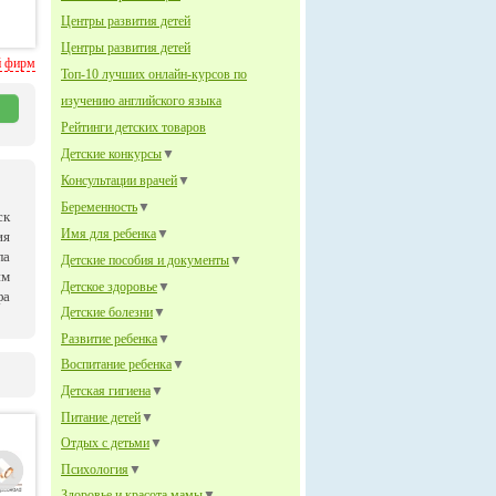
Центры развития детей
Центры развития детей
й фирм
Топ-10 лучших онлайн-курсов по
изучению английского языка
Рейтинги детских товаров
Детские конкурсы
▼
Консультации врачей
▼
Беременность
▼
ск
Имя для ребенка
▼
ия
ла
Детские пособия и документы
▼
им
Детское здоровье
▼
фа
Детские болезни
▼
Развитие ребенка
▼
Воспитание ребенка
▼
Детская гигиена
▼
Питание детей
▼
Отдых с детьми
▼
Психология
▼
Здоровье и красота мамы
▼