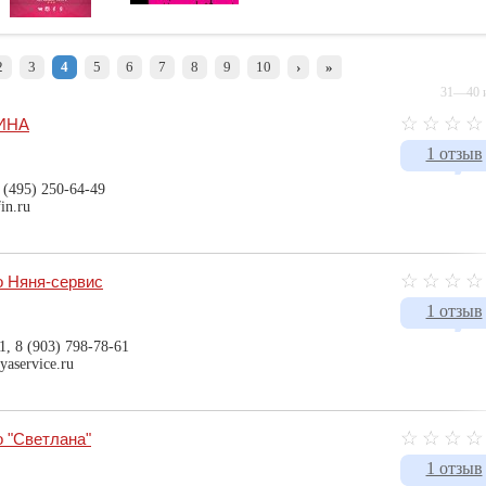
2
3
4
5
6
7
8
9
10
›
»
31—40 и
ФИНА
1 отзыв
 (495) 250-64-49
in.ru
о Няня-сервис
1 отзыв
1, 8 (903) 798-78-61
yaservice.ru
о "Светлана"
1 отзыв