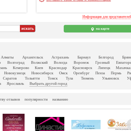
Информация для представителе
на карте
Алматы
Архангельск
Астрахань
Барнаул
Белгород
Брян
р
Волгоград
Волжский
Вологда
Воронеж
Грозный
Евпатор
зань
Кемерово
Киев
Краснодар
Красноярск
Липецк
Махачка
Новокузнецк
Новосибирск
Омск
Оренбург
Пенза
Пермь
Р
Саратов
Тольятти
Томск
Тула
Тюмень
Ульяновск
У
а
Ярославль
Выбрать другой город
тву отзывов
популярности
названию