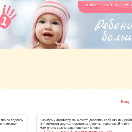
главная
статьи
тест
Вход
тво по подбору
К каждому агентству Вы можете добавить свой отзыв и рейти
го внимание
Это поможет другим родителям сделать правильный выбор.
Нам очень важны ваши оценки и мнения.
Оставьте свой отзыв и комментарий