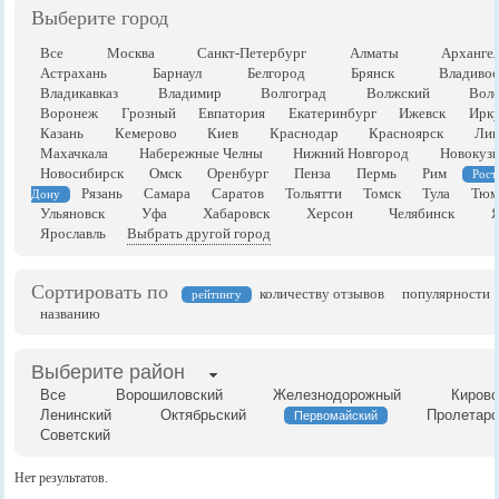
Выберите город
Все
Москва
Санкт-Петербург
Алматы
Арханге
Астрахань
Барнаул
Белгород
Брянск
Владивос
Владикавказ
Владимир
Волгоград
Волжский
Воло
Воронеж
Грозный
Евпатория
Екатеринбург
Ижевск
Ирку
Казань
Кемерово
Киев
Краснодар
Красноярск
Лип
Махачкала
Набережные Челны
Нижний Новгород
Новокузн
Новосибирск
Омск
Оренбург
Пенза
Пермь
Рим
Рост
Рязань
Самара
Саратов
Тольятти
Томск
Тула
Тюм
Дону
Ульяновск
Уфа
Хабаровск
Херсон
Челябинск
Я
Ярославль
Выбрать другой город
Сортировать по
количеству отзывов
популярности
рейтингу
названию
Выберите район
Все
Ворошиловский
Железнодорожный
Кировс
Ленинский
Октябрьский
Пролетарс
Первомайский
Советский
Нет результатов.