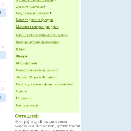
Детские нужности
▼
в
Родителям на заметку
▼
Каталог детских брендов
Магазины товаров для детей
Блог "Дневник начинающей мамы"
Конкурс детских фотографий
Юмор
Форум
Мультфильмы
Разместить рекламу на сайте
Журнал "Игры и Игрушки"
Работа для мамы - франшиза Детского
Центра
в
О проекте
Благодарности
Фото детей
Фотографии детей покоряют своим
очарованием. Первые шаги, детские улыбки,
праздники и многие другие моменты из