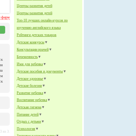
Центры развития детей
Центры развития детей
й фирм
Топ-10 лучших онлайн-курсов по
изучению английского языка
Рейтинги детских товаров
Детские конкурсы
▼
Консультации врачей
▼
Беременность
▼
ск
Имя для ребенка
▼
ия
ла
Детские пособия и документы
▼
им
Детское здоровье
▼
ск
Детские болезни
▼
Развитие ребенка
▼
Воспитание ребенка
▼
Детская гигиена
▼
Питание детей
▼
Отдых с детьми
▼
Психология
▼
 из 3.
Здоровье и красота мамы
▼