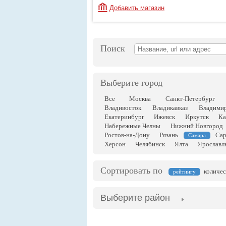
Добавить магазин
Поиск
Выберите город
Все
Москва
Санкт-Петербург
Владивосток
Владикавказ
Владими
Екатеринбург
Ижевск
Иркутск
Ка
Набережные Челны
Нижний Новгород
Ростов-на-Дону
Рязань
Сар
Самара
Херсон
Челябинск
Ялта
Ярославл
Сортировать по
количес
рейтингу
Выберите район