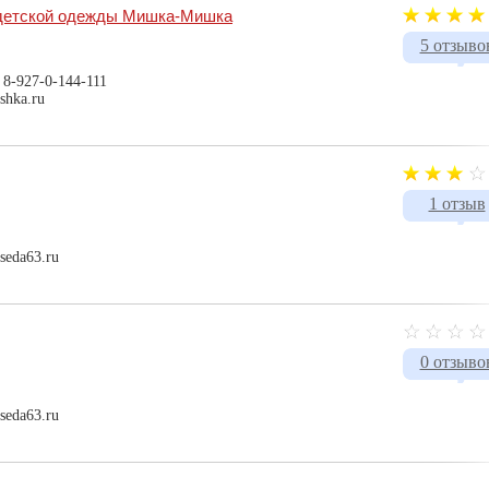
 детской одежды Мишка-Мишка
5 отзыво
 8-927-0-144-111
shka.ru
1 отзыв
seda63.ru
0 отзыво
seda63.ru