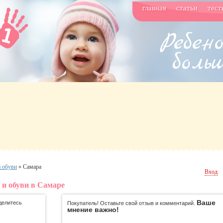
главная
статьи
тест
и обуви
»
Самара
Вход
 и обуви в Самаре
Ваше
делитесь
Покупатель! Оставьте свой отзыв и комментарий.
мнение важно!