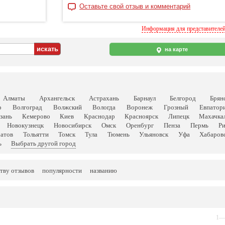
Оставьте свой отзыв и комментарий
Информация для представителе
на карте
Алматы
Архангельск
Астрахань
Барнаул
Белгород
Брян
р
Волгоград
Волжский
Вологда
Воронеж
Грозный
Евпатор
зань
Кемерово
Киев
Краснодар
Красноярск
Липецк
Махачка
Новокузнецк
Новосибирск
Омск
Оренбург
Пенза
Пермь
Р
атов
Тольятти
Томск
Тула
Тюмень
Ульяновск
Уфа
Хабаров
ь
Выбрать другой город
тву отзывов
популярности
названию
1—3