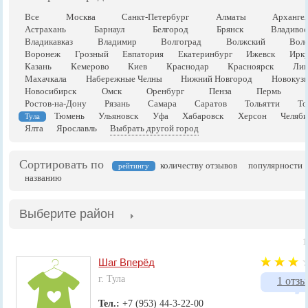
Все
Москва
Санкт-Петербург
Алматы
Арханге
Астрахань
Барнаул
Белгород
Брянск
Владивос
Владикавказ
Владимир
Волгоград
Волжский
Воло
Воронеж
Грозный
Евпатория
Екатеринбург
Ижевск
Ирку
Казань
Кемерово
Киев
Краснодар
Красноярск
Лип
Махачкала
Набережные Челны
Нижний Новгород
Новокузн
Новосибирск
Омск
Оренбург
Пенза
Пермь
Ростов-на-Дону
Рязань
Самара
Саратов
Тольятти
То
Тюмень
Ульяновск
Уфа
Хабаровск
Херсон
Челяби
Тула
Ялта
Ярославль
Выбрать другой город
Сортировать по
количеству отзывов
популярности
рейтингу
названию
Выберите район
1
Шаг Вперёд
г. Тула
1 отзы
Тел.:
+7 (953) 44-3-22-00