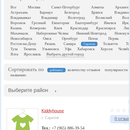
Все
Москва
Санкт-Петербург
Алматы
Арханге
Астрахань
Барнаул
Белгород
Брянск
Владивос
Владикавказ
Владимир
Волгоград
Волжский
Воло
Воронеж
Грозный
Евпатория
Екатеринбург
Ижевск
Ирку
Казань
Кемерово
Киев
Краснодар
Красноярск
Лип
Махачкала
Набережные Челны
Нижний Новгород
Новокузн
Новосибирск
Омск
Оренбург
Пенза
Пермь
Ростов-на-Дону
Рязань
Самара
Тольятти
То
Саратов
Тула
Тюмень
Ульяновск
Уфа
Хабаровск
Херсон
Челяби
Ялта
Ярославль
Выбрать другой город
Сортировать по
количеству отзывов
популярности
рейтингу
названию
Выберите район
1
Kiddyhouse
г. Саратов
0 отзыв
Тел.:
+7 (965) 886-39-54