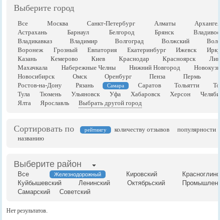
Выберите город
Все
Москва
Санкт-Петербург
Алматы
Арханге
Астрахань
Барнаул
Белгород
Брянск
Владивос
Владикавказ
Владимир
Волгоград
Волжский
Воло
Воронеж
Грозный
Евпатория
Екатеринбург
Ижевск
Ирку
Казань
Кемерово
Киев
Краснодар
Красноярск
Лип
Махачкала
Набережные Челны
Нижний Новгород
Новокузн
Новосибирск
Омск
Оренбург
Пенза
Пермь
Ростов-на-Дону
Рязань
Саратов
Тольятти
То
Самара
Тула
Тюмень
Ульяновск
Уфа
Хабаровск
Херсон
Челяби
Ялта
Ярославль
Выбрать другой город
Сортировать по
количеству отзывов
популярности
рейтингу
названию
Выберите район
Все
Кировский
Красноглинс
Железнодорожный
Куйбышевский
Ленинский
Октябрьский
Промышлен
Самарский
Советский
Нет результатов.