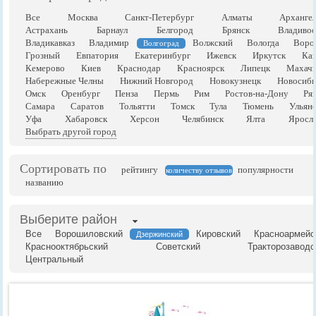
Все
Москва
Санкт-Петербург
Алматы
Арханге
Астрахань
Барнаул
Белгород
Брянск
Владивос
Владикавказ
Владимир
Волжский
Вологда
Воро
Волгоград
Грозный
Евпатория
Екатеринбург
Ижевск
Иркутск
Каз
Кемерово
Киев
Краснодар
Красноярск
Липецк
Махачк
Набережные Челны
Нижний Новгород
Новокузнецк
Новосиби
Омск
Оренбург
Пенза
Пермь
Рим
Ростов-на-Дону
Ря
Самара
Саратов
Тольятти
Томск
Тула
Тюмень
Ульян
Уфа
Хабаровск
Херсон
Челябинск
Ялта
Яросла
Выбрать другой город
Сортировать по
рейтингу
популярности
количеству отзывов
названию
Выберите район
Все
Ворошиловский
Кировский
Красноармейс
Дзержинский
Краснооктябрьский
Советский
Тракторозаводс
Центральный