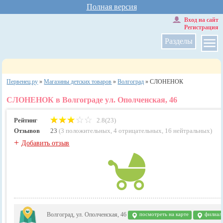
Полная версия
Вход на сайт
Регистрация
Разделы
Первенец.ру
»
Магазины детских товаров
»
Волгоград
»
СЛОНЕНОК
СЛОНЕНОК в Волгограде ул. Ополченская, 46
Рейтинг
2.8(23)
Отзывов
23
(
3 положительных
,
4 отрицательных
,
16 нейтральных
)
+
Добавить отзыв
Волгоград, ул. Ополченская, 46
посмотреть на карте
филиал