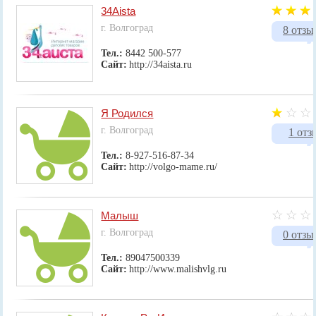
34Aista
г. Волгоград
8 отзы
Тел.:
8442 500-577
Сайт:
http://34aista.ru
Я Родился
г. Волгоград
1 отз
Тел.:
8-927-516-87-34
Сайт:
http://volgo-mame.ru/
Малыш
г. Волгоград
0 отзы
Тел.:
89047500339
Сайт:
http://www.malishvlg.ru