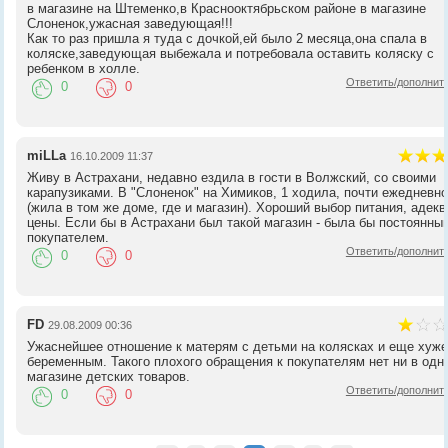
в магазине на Штеменко,в Краснооктябрьском районе в магазине
Слоненок,ужасная заведующая!!!
Как то раз пришла я туда с дочкой,ей было 2 месяца,она спала в
коляске,заведующая выбежала и потребовала оставить коляску с
ребенком в холле.
Ответить/дополнит
0
0
miLLa
16.10.2009 11:37
Живу в Астрахани, недавно ездила в гости в Волжский, со своими
карапузиками. В "Слоненок" на Химиков, 1 ходила, почти ежедневн
(жила в том же доме, где и магазин). Хороший выбор питания, адек
цены. Если бы в Астрахани был такой магазин - была бы постоянны
покупателем.
Ответить/дополнит
0
0
FD
29.08.2009 00:36
Ужаснейшее отношение к матерям с детьми на колясках и еще хуже
беременным. Такого плохого обращения к покупателям нет ни в одн
магазине детских товаров.
Ответить/дополнит
0
0