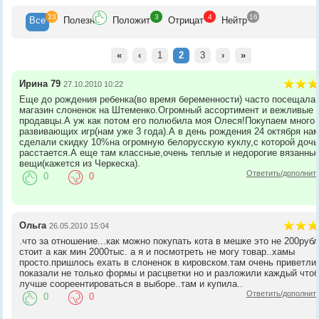
23
3
4
16
Все
Полезн
Положит
Отрицат
Нейтр
«
‹
1
2
3
›
»
Ирина 79
27.10.2010 10:22
Еще до рождения ребенка(во время беременности) часто посещала
магазин слоненок на Штеменко.Огромный ассортимент и вежливые
продавцы.А уж как потом его полюбила моя Олеся!Покупаем много
развивающих игр(нам уже 3 года).А в день рождения 24 октября на
сделали скидку 10%на огромную белорусскую куклу,с которой дочь
расстается.А еще там классные,очень теплые и недорогие вязанны
вещи(кажется из Черкеска).
Ответить/дополнит
0
0
Ольга
26.05.2010 15:04
.что за отношение...как можно покупать кота в мешке это не 200руб
стоит а как мин 2000тыс. а я и посмотреть не могу товар..хамы
просто.пришлось ехать в слоненок в кировском.там очень приветли
показали не только формы и расцветки но и разложили каждый что
лучше соореентироваться в выборе..там и купила..
Ответить/дополнит
0
0