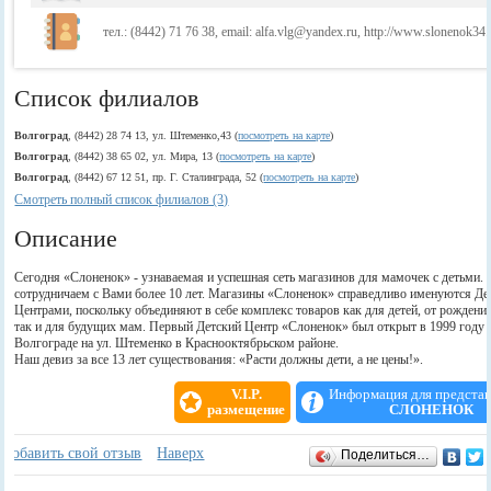
тел.: (8442) 71 76 38, email: alfa.vlg@yandex.ru, http://www.slonenok34.
Список филиалов
Волгоград
, (8442) 28 74 13, ул. Штеменко,43 (
посмотреть на карте
)
Волгоград
, (8442) 38 65 02, ул. Мира, 13 (
посмотреть на карте
)
Волгоград
, (8442) 67 12 51, пр. Г. Сталинграда, 52 (
посмотреть на карте
)
Смотреть полный список филиалов (3)
Описание
Сегодня «Слоненок» - узнаваемая и успешная сеть магазинов для мамочек с детьми.
сотрудничаем с Вами более 10 лет. Магазины «Слоненок» справедливо именуются Д
Центрами, поскольку объединяют в себе комплекс товаров как для детей, от рождения 
так и для будущих мам. Первый Детский Центр «Слоненок» был открыт в 1999 году 
Волгограде на ул. Штеменко в Краснооктябрьском районе.
Наш девиз за все 13 лет существования: «Расти должны дети, а не цены!».
V.I.P.
Информация для предста
размещение
СЛОНЕНОК
Отзывы
+
Добавить свой отзыв
Наверх
Поделиться…