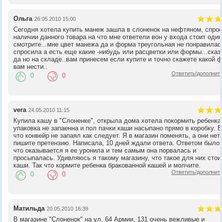
Ольга
26.05.2010 15:00
Сегодня хотела купить манеж зашла в слоненок на нефтяном, спро
наличии данного товара на что мне ответели вон у входа стоит оди
смотрите...мне цвет манежа да и форма треугольная не понравилас
спросила а есть еще какие -нибудь или расцветки или формы...сказ
да но на складе..вам принесем если купите и точно скажете какой
вам нести..
Ответить/дополнит
0
0
vera
24.05.2010 11:15
Купила кашу в "Слоненке", открыла дома хотела покормить ребенка
упаковка не запаенна и пол пачки каши насыпано прямо в коробку. 
что конвейр не запаял как следует. Я в магазин поменять, а они нет
пишите претензию. Написала, 10 дней ждали ответа. Ответом было 
что оказывается я ее уронила и тем самым она порвалась и
просыпалась. Удивляюсь я такому магазину, что такое для них сто
каши. Так что кормите ребенка бракованной кашей и молчите.
Ответить/дополнит
0
0
Матильда
20.05.2010 16:39
В магазине "Слоненок" на ул. 64 Армии, 131 очень вежливые и