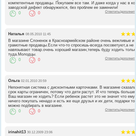
компетентные продавцы. Покупаем все там. И даже когда у нас в ко
заводской дефект обнаружился, без проблем ее заменили!
Ответить/дополнит
0
0
Наталья
08.05.2010 11:45
В магазине Слоненок в Красноармейском районе очень вежливые и
грамотные продавцы.Если что-то спросишь-всегда посоветуют,а не
навязывают товар.очень хороший магазин,теперь буду ходить тольк
туда.Молодцы.
Ответить/дополнит
0
0
Ольга
02.01.2010 20:59
Непонятная система с дисконтными карточками. В магазине сказали
срок карты ограничен, потому что дети растут. И что теперь больше
Ваш магазин не ходить? Если ребенок растет это не значит что ему
ничего покупать ненадо и есть же еще друзья и их дети, подарки то
можно подбирать в магазине.
Ответить/дополнит
0
0
irinahit13
30.12.2009 23:06