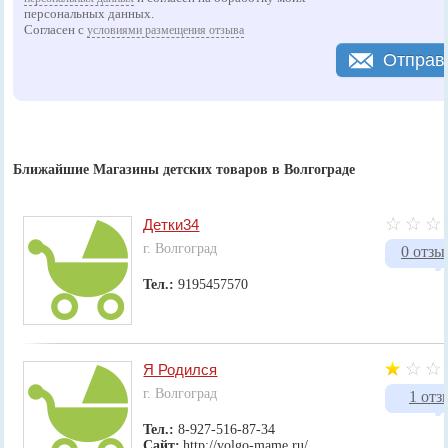
персональных данных.
Согласен с
условиями размещения отзыва
Отправ
Ближайшие Магазины детских товаров в Волгограде
Детки34
г. Волгоград
0 отзы
Тел.:
9195457570
Я Родился
г. Волгоград
1 отз
Тел.:
8-927-516-87-34
Сайт:
http://volgo-mame.ru/