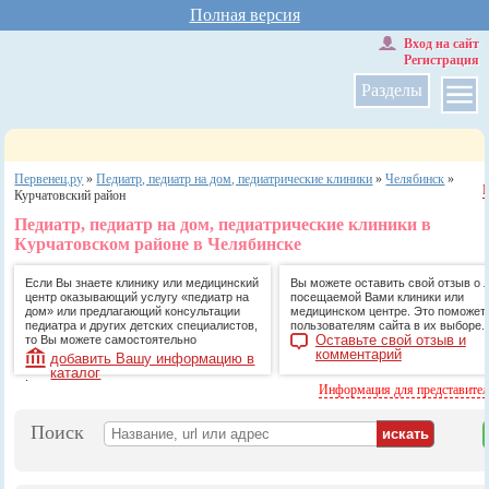
Полная версия
Вход на сайт
Регистрация
Разделы
Первенец.ру
»
Педиатр, педиатр на дом, педиатрические клиники
»
Челябинск
»
Курчатовский район
Педиатр, педиатр на дом, педиатрические клиники в
Курчатовском районе в Челябинске
Если Вы знаете клинику или медицинский
Вы можете оставить свой отзыв о 
центр оказывающий услугу «педиатр на
посещаемой Вами клиники или
дом» или предлагающий консультации
медицинском центре. Это поможет
педиатра и других детских специалистов,
пользователям сайта в их выборе.
Оставьте свой отзыв и
то Вы можете самостоятельно
комментарий
добавить Вашу информацию в
каталог
.
Информация для представите
Поиск