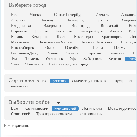
Выберите город
Все
Москва
Санкт-Петербург
Алматы
Арханге
Астрахань
Барнаул
Белгород
Брянск
Владивос
Владикавказ
Владимир
Волгоград
Волжский
Воло
Воронеж
Грозный
Евпатория
Екатеринбург
Ижевск
Ирку
Казань
Кемерово
Киев
Краснодар
Красноярск
Лип
Махачкала
Набережные Челны
Нижний Новгород
Новокузн
Новосибирск
Омск
Оренбург
Пенза
Пермь
Ростов-на-Дону
Рязань
Самара
Саратов
Тольятти
То
Тула
Тюмень
Ульяновск
Уфа
Хабаровск
Херсон
Челяб
Ялта
Ярославль
Выбрать другой город
Сортировать по
количеству отзывов
популярности
рейтингу
названию
Выберите район
Все
Калининский
Ленинский
Металлургичес
Курчатовский
Советский
Тракторозаводский
Центральный
Нет результатов.