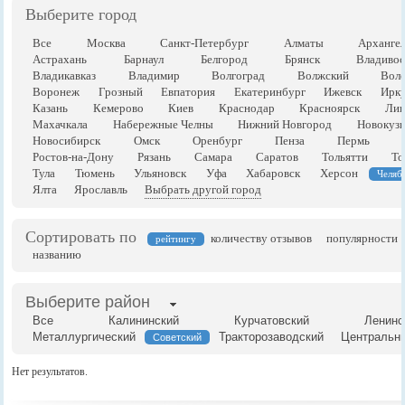
Выберите город
Все
Москва
Санкт-Петербург
Алматы
Арханге
Астрахань
Барнаул
Белгород
Брянск
Владивос
Владикавказ
Владимир
Волгоград
Волжский
Воло
Воронеж
Грозный
Евпатория
Екатеринбург
Ижевск
Ирку
Казань
Кемерово
Киев
Краснодар
Красноярск
Лип
Махачкала
Набережные Челны
Нижний Новгород
Новокузн
Новосибирск
Омск
Оренбург
Пенза
Пермь
Ростов-на-Дону
Рязань
Самара
Саратов
Тольятти
То
Тула
Тюмень
Ульяновск
Уфа
Хабаровск
Херсон
Челяб
Ялта
Ярославль
Выбрать другой город
Сортировать по
количеству отзывов
популярности
рейтингу
названию
Выберите район
Все
Калининский
Курчатовский
Ленинс
Металлургический
Тракторозаводский
Центральн
Советский
Нет результатов.