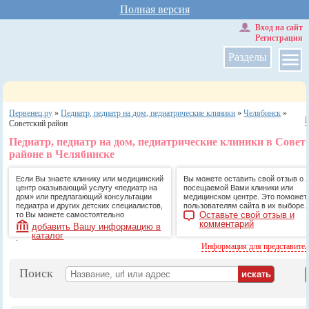
Полная версия
Вход на сайт
Регистрация
Разделы
Первенец.ру
»
Педиатр, педиатр на дом, педиатрические клиники
»
Челябинск
»
Советский район
Педиатр, педиатр на дом, педиатрические клиники в Совет
районе в Челябинске
Если Вы знаете клинику или медицинский
Вы можете оставить свой отзыв о 
центр оказывающий услугу «педиатр на
посещаемой Вами клиники или
дом» или предлагающий консультации
медицинском центре. Это поможет
педиатра и других детских специалистов,
пользователям сайта в их выборе.
Оставьте свой отзыв и
то Вы можете самостоятельно
комментарий
добавить Вашу информацию в
каталог
.
Информация для представите
Поиск