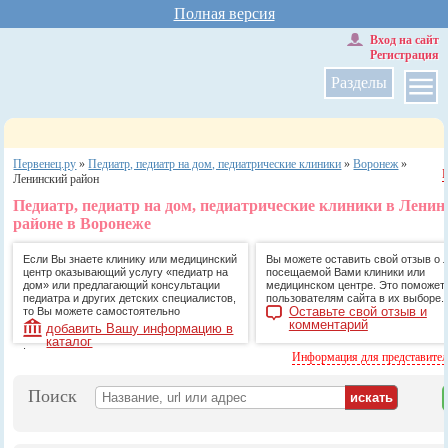
Полная версия
Вход на сайт
Регистрация
Разделы
Первенец.ру
»
Педиатр, педиатр на дом, педиатрические клиники
»
Воронеж
»
Ленинский район
Педиатр, педиатр на дом, педиатрические клиники в Лени
районе в Воронеже
Если Вы знаете клинику или медицинский
Вы можете оставить свой отзыв о 
центр оказывающий услугу «педиатр на
посещаемой Вами клиники или
дом» или предлагающий консультации
медицинском центре. Это поможет
педиатра и других детских специалистов,
пользователям сайта в их выборе.
Оставьте свой отзыв и
то Вы можете самостоятельно
комментарий
добавить Вашу информацию в
каталог
.
Информация для представите
Поиск