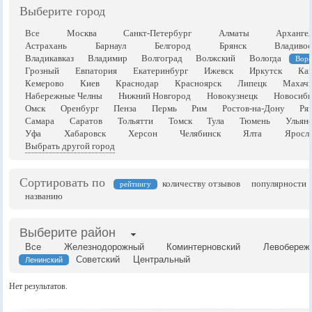
Выберите город
Все
Москва
Санкт-Петербург
Алматы
Арханге
Астрахань
Барнаул
Белгород
Брянск
Владивос
Владикавказ
Владимир
Волгоград
Волжский
Вологда
Вор
Грозный
Евпатория
Екатеринбург
Ижевск
Иркутск
Каз
Кемерово
Киев
Краснодар
Красноярск
Липецк
Махачк
Набережные Челны
Нижний Новгород
Новокузнецк
Новосиби
Омск
Оренбург
Пенза
Пермь
Рим
Ростов-на-Дону
Ря
Самара
Саратов
Тольятти
Томск
Тула
Тюмень
Ульян
Уфа
Хабаровск
Херсон
Челябинск
Ялта
Яросла
Выбрать другой город
Сортировать по
количеству отзывов
популярности
рейтингу
названию
Выберите район
Все
Железнодорожный
Коминтерновский
Левобереж
Советский
Центральный
Ленинский
Нет результатов.