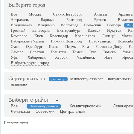
Выберите город
Все
Москва
Санкт-Петербург
Алматы
Арханге
Астрахань
Барнаул
Белгород
Брянск
Владивос
Владикавказ
Владимир
Волгоград
Волжский
Вологда
Вор
Грозный
Евпатория
Екатеринбург
Ижевск
Иркутск
Каз
Кемерово
Киев
Краснодар
Красноярск
Липецк
Махачк
Набережные Челны
Нижний Новгород
Новокузнецк
Новосиби
Омск
Оренбург
Пенза
Пермь
Рим
Ростов-на-Дону
Ря
Самара
Саратов
Тольятти
Томск
Тула
Тюмень
Ульян
Уфа
Хабаровск
Херсон
Челябинск
Ялта
Яросла
Выбрать другой город
Сортировать по
количеству отзывов
популярности
рейтингу
названию
Выберите район
Все
Коминтерновский
Левобереж
Железнодорожный
Ленинский
Советский
Центральный
Нет результатов.