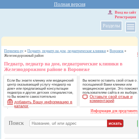
Полная версия
Вход на сайт
Регистрация
Разделы
Первенец.ру
»
Педиатр, педиатр на дом, педиатрические клиники
»
Воронеж
»
Железнодорожный район
Педиатр, педиатр на дом, педиатрические клиники в
Железнодорожном районе в Воронеже
Если Вы знаете клинику или медицинский
Вы можете оставить свой отзыв о 
центр оказывающий услугу «педиатр на
посещаемой Вами клиники или
дом» или предлагающий консультации
медицинском центре. Это поможет
педиатра и других детских специалистов,
пользователям сайта в их выборе.
Оставьте свой отзыв и
то Вы можете самостоятельно
комментарий
добавить Вашу информацию в
каталог
.
Информация для представите
Поиск