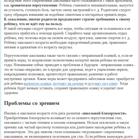
Вследствие этого современные школьники часто сталкиваются с такой проблемой,
как
хроническое переутомление
. Ребёнок становится невнимательным, жалуется
на усталость, головную боль, частую смену настроений и т. д. Родителям следует
сразу обращать внимание на подобные симптомы и постараться принять меры.
К сожалению, многие родители предъявляют строгие требования к своему
ребёнку, что не идёт ему на пользу.
В такой ситуации следует принять все меры, чтобы ситуация не осложнилась и не
пришлось прибегать к помощи врачей. Старайтесь чаще организовывать отдых
ребёнка, ему полезны игры на свежем воздухе, прогулки, занятия спортом и т. д.
Ребёнку школьного возраста необходим определённый режим дня, правильное
питание и адекватная его возрасту нагрузка.
Переутомление школьника также часто связано с неправильной осанкой, и, если не
принять меры, то искривление позвоночника испортит жизнь ребенка на многие
годы. Невнимание сейчас приводит к проблемам в будущем : неправильная осанка -
это не только некрасиво, но и вредно для здоровья, ведет к ущемлению нервов,
повреждениям позвонков, препятствует правильному развитию и работе
внутренних органов. Какие меры может предпринять заботливая мама: приобрести
для ребенка
корректор осанки
,
подушку на сиденье
и
подушку под спину
. Тогда
ребенок будет меньше уставать, сохранит правильную осанку и укрепит свое
здоровье.
Проблемы со зрением
Именно в школьном возрасте есть риск развития
«школьной близорукости»
.
Приобретённая близорукость возникает из-за сильного переутомления глаз,
связанного с частым чтением и плохим освещением. Нельзя исключать и такую
причину как частый просмотр телевизора или длительное нахождение ребёнка за
компьютером. Эти два занятия стали основными «игрушками» современных
школьников, не являющимися полезными для глаз. Если ребёнок вынужден долго