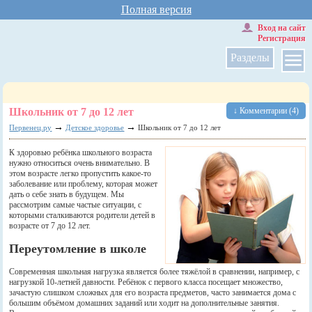
Полная версия
Вход на сайт
Регистрация
Разделы
Школьник от 7 до 12 лет
↓ Комментарии (4)
→
→
Первенец.ру
Детское здоровье
Школьник от 7 до 12 лет
К здоровью ребёнка школьного возраста
нужно относиться очень внимательно. В
этом возрасте легко пропустить какое-то
заболевание или проблему, которая может
дать о себе знать в будущем. Мы
рассмотрим самые частые ситуации, с
которыми сталкиваются родители детей в
возрасте от 7 до 12 лет.
Переутомление в школе
Современная школьная нагрузка является более тяжёлой в сравнении, например, с
нагрузкой 10-летней давности. Ребёнок с первого класса посещает множество,
зачастую слишком сложных для его возраста предметов, часто занимается дома с
большим объёмом домашних заданий или ходит на дополнительные занятия.