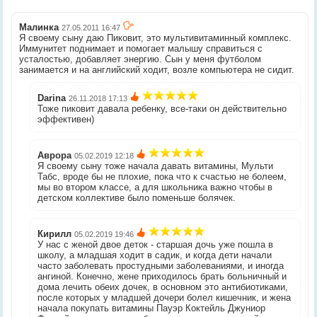
Малинка
27.05.2011 16:47
Я своему сыну даю Пиковит, это мультивитаминный комплекс.
Иммунитет поднимает и помогает малышу справиться с
усталостью, добавляет энергию. Сын у меня футболом
занимается и на английский ходит, возле компьютера не сидит.
Darina
26.11.2018 17:13
Тоже пиковит давала ребенку, все-таки он действительно
эффективен)
Аврора
05.02.2019 12:18
Я своему сыну тоже начала давать витамины, Мульти
Табс, вроде бы не плохие, пока что к счастью не болеем,
мы во втором классе, а для школьника важно чтобы в
детском коллективе было поменьше болячек.
Кирилл
05.02.2019 19:46
У нас с женой двое деток - старшая дочь уже пошла в
школу, а младшая ходит в садик, и когда дети начали
часто заболевать простудными заболеваниями, и иногда
ангиной. Конечно, жене приходилось брать больничный и
дома лечить обеих дочек, в основном это антибиотиками,
после которых у младшей дочери болел кишечник, и жена
начала покупать витамины Пауэр Коктейль Джуниор