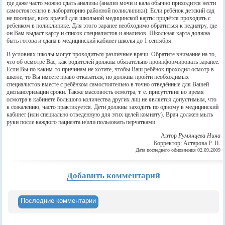
где даже часто можно сдать анализы (анализ мочи и кала обычно приходится нести
самостоятельно в лабораторию районной поликлиники). Если ребёнок детский сад
не посещал, всех врачей для школьной медицинской карты придётся проходить с
ребенком в поликлинике. Для этого заранее необходимо обратиться к педиатру, где
он Вам выдаст карту и список специалистов и анализов. Школьная карта должна
быть готова и сдана в медицинский кабинет школы до 1 сентября.
В условиях школы могут проходиться различные врачи. Обратите внимание на то,
что об осмотре Вас, как родителей должны обязательно проинформировать заранее.
Если Вы по каким-то причинам не хотите, чтобы Ваш ребёнок проходил осмотр в
школе, то Вы имеете право отказаться, но должны пройти необходимых
специалистов вместе с ребёнком самостоятельно в точно отведённые для Вашей
диспансеризации сроки. Также массовость осмотра, т. е. присутствие во время
осмотра в кабинете большого количества других лиц не является допустимым, что
к сожалению, часто практикуется. Дети должны заходить по одному в медицинский
кабинет (или специально отведенную для этих целей комнату). Врач должен мыть
руки после каждого пациента и/или пользовать перчатками.
Автор
Румянцева Нина
Корректор: Астарова Р. Н.
Дата последнего обновления 02.09.2009
Добавить комментарий
Последние комментарии