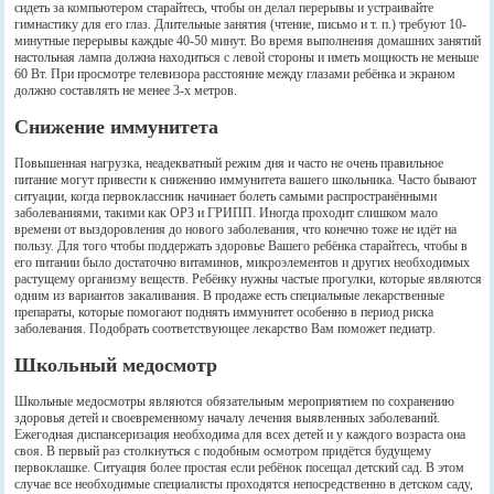
сидеть за компьютером старайтесь, чтобы он делал перерывы и устраивайте
гимнастику для его глаз. Длительные занятия (чтение, письмо и т. п.) требуют 10-
минутные перерывы каждые 40-50 минут. Во время выполнения домашних занятий
настольная лампа должна находиться с левой стороны и иметь мощность не меньше
60 Вт. При просмотре телевизора расстояние между глазами ребёнка и экраном
должно составлять не менее 3-х метров.
Снижение иммунитета
Повышенная нагрузка, неадекватный режим дня и часто не очень правильное
питание могут привести к снижению иммунитета вашего школьника. Часто бывают
ситуации, когда первоклассник начинает болеть самыми распространёнными
заболеваниями, такими как ОРЗ и ГРИПП. Иногда проходит слишком мало
времени от выздоровления до нового заболевания, что конечно тоже не идёт на
пользу. Для того чтобы поддержать здоровье Вашего ребёнка старайтесь, чтобы в
его питании было достаточно витаминов, микроэлементов и других необходимых
растущему организму веществ. Ребёнку нужны частые прогулки, которые являются
одним из вариантов закаливания. В продаже есть специальные лекарственные
препараты, которые помогают поднять иммунитет особенно в период риска
заболевания. Подобрать соответствующее лекарство Вам поможет педиатр.
Школьный медосмотр
Школьные медосмотры являются обязательным мероприятием по сохранению
здоровья детей и своевременному началу лечения выявленных заболеваний.
Ежегодная диспансеризация необходима для всех детей и у каждого возраста она
своя. В первый раз столкнуться с подобным осмотром придётся будущему
первоклашке. Ситуация более простая если ребёнок посещал детский сад. В этом
случае все необходимые специалисты проходятся непосредственно в детском саду,