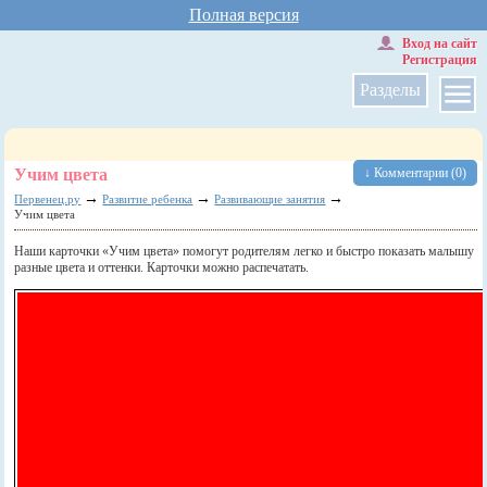
Полная версия
Вход на сайт
Регистрация
Разделы
Учим цвета
↓ Комментарии (0)
→
→
→
Первенец.ру
Развитие ребенка
Развивающие занятия
Учим цвета
Наши карточки «Учим цвета» помогут родителям легко и быстро показать малышу
разные цвета и оттенки. Карточки можно распечатать.