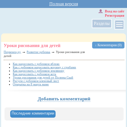
Полная версия
Вход на сайт
Регистрация
Разделы
Уроки рисования для детей
↓ Комментарии (0)
→
→
Первенец.ру
Развитие ребенка
Уроки рисования для
детей
Как нарисовать с ребенком яблоко
Как с ребенком нарисовать корзину с грибами
Как нарисовать с ребенком землянику
Как нарисовать с ребенком кота
Уроки рисования для детей от Полины Скай
Рисуем с ребенком кленовый лист
Открытка на 8 марта маме
Добавить комментарий
Последние комментарии