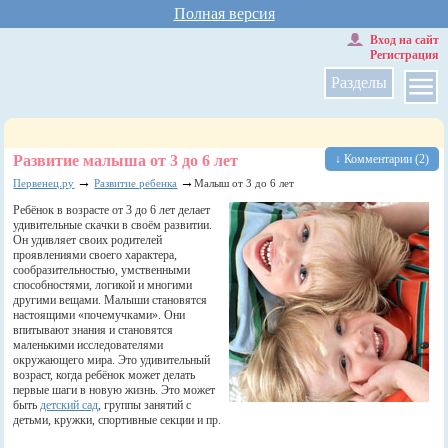
Полная версия
Вход на сайт
Регистрация
Разделы
Развитие малыша от 3 до 6 лет
↓ Комментарии (2)
→
→
Первенец.ру
Развитие ребенка
Малыш от 3 до 6 лет
Ребёнок в возрасте от 3 до 6 лет делает
удивительные скачки в своём развитии.
Он удивляет своих родителей
проявлениями своего характера,
сообразительностью, умственными
способностями, логикой и многими
другими вещами. Малыши становятся
настоящими «почемучками». Они
впитывают знания и становятся
маленькими исследователями
окружающего мира. Это удивительный
возраст, когда ребёнок может делать
первые шаги в новую жизнь. Это может
быть
детский сад
, группы занятий с
детьми, кружки, спортивные секции и пр.