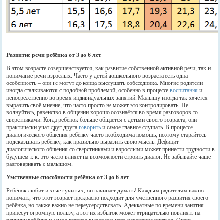
Развитие речи ребёнка от 3 до 6 лет
В этом возрасте совершенствуется, как развитие собственной активной речи, так и
понимание речи взрослых. Часто у детей дошкольного возраста есть одна
особенность – они не могут до конца выслушать собеседника. Многие родители
иногда сталкиваются с подобной проблемой, особенно в процессе
воспитания
и
непосредственно во время индивидуальных занятий. Малышу иногда так хочется
выразить своё мнение, что часто просто не может это контролировать. Не
волнуйтесь, равенство в общении хорошо осознаётся во время разговоров со
сверстниками. Когда ребёнок больше общается с детьми своего возраста, они
практически учат друг друга
говорить
и самое главное слушать. В процессе
диалогического общения ребёнку часто необходима помощь, поэтому старайтесь
подсказывать ребёнку, как правильно выразить свою мысль. Дефицит
диалогического общения со сверстниками и взрослыми может принести трудности в
будущем т. к. это часто влияет на возможности строить диалог. Не забывайте чаще
разговаривать с малышом.
Умственные способности ребёнка от 3 до 6 лет
Ребёнок любит и хочет учиться, он начинает думать! Каждым родителям важно
понимать, что этот возраст прекрасно подходит для умственного развития своего
ребёнка, но также важно не переусердствовать. Адекватные по времени занятия
принесут огромную пользу, а вот их избыток может отрицательно повлиять на