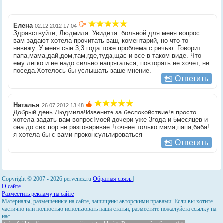
Елена
02.12.2012 17:04
Здравствуйте, Людмила. Увидела. больной для меня вопрос
вам задают хотела прочитать ваш, коментарий, но что-то
невижу. У меня сын 3,3 года тоже проблема с речью. Говорит
папа,мама,дай,дом,там,где,туда,щас и все в таком виде. Что
ему легко и не надо сильно напрягаться, повторять не хочет, не
поседа.Хотелось бы услышать ваше мнение.
Ответить
Наталья
26.07.2012 13:48
Добрый день Людмила!Извените за беспокойствие!я просто
хотела задать вам вопрос!моей дочери уже 3года и 5месяцев и
она до сих пор не разговаривает!точнее только мама,папа,баба!
я хотела бы с вами проконсультироваться
Ответить
Copyright © 2007 -
2026 pervenez.ru
Обратная связь
|
О сайте
Разместить рекламу на сайте
Материалы, размещенные на сайте, защищены авторскими правами. Если вы хотите
частично или полностью использовать наши статьи, разместите пожалуйста ссылку на
нас.