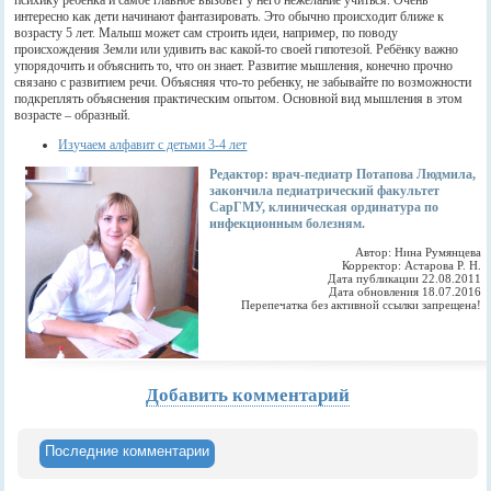
психику ребёнка и самое главное вызовет у него нежелание учиться. Очень
интересно как дети начинают фантазировать. Это обычно происходит ближе к
возрасту 5 лет. Малыш может сам строить идеи, например, по поводу
происхождения Земли или удивить вас какой-то своей гипотезой. Ребёнку важно
упорядочить и объяснить то, что он знает. Развитие мышления, конечно прочно
связано с развитием речи. Объясняя что-то ребенку, не забывайте по возможности
подкреплять объяснения практическим опытом. Основной вид мышления в этом
возрасте – образный.
Изучаем алфавит с детьми 3-4 лет
Редактор: врач-педиатр Потапова Людмила,
закончила педиатрический факультет
СарГМУ, клиническая ординатура по
инфекционным болезням.
Автор: Нина Румянцева
Корректор: Астарова Р. Н.
Дата публикации 22.08.2011
Дата обновления 18.07.2016
Перепечатка без активной ссылки запрещена!
Добавить комментарий
Последние комментарии