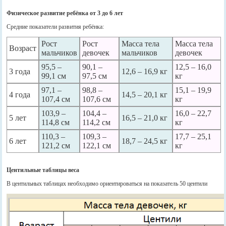
Физическое развитие ребёнка от 3 до 6 лет
Средние показатели развития ребёнка:
Рост
Рост
Масса тела
Масса тела
Возраст
мальчиков
девочек
мальчиков
девочек
95,5 –
90,1 –
12,5 – 16,0
3 года
12,6 – 16,9 кг
99,1 см
97,5 см
кг
97,1 –
98,8 –
15,1 – 19,9
4 года
14,5 – 20,1 кг
107,4 см
107,6 см
кг
103,9 –
104,4 –
16,0 – 22,7
5 лет
16,5 – 21,0 кг
114,8 см
114,2 см
кг
110,3 –
109,3 –
17,7 – 25,1
6 лет
18,7 – 24,5 кг
121,2 см
122,1 см
кг
Центильные таблицы веса
В центильных таблицах необходимо ориентироваться на показатель 50 центили