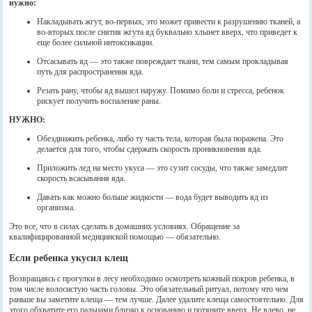
нужно:
Накладывать жгут, во-первых, это может привести к разрушению тканей, а
во-вторых после снятия жгута яд буквально хлынет вверх, что приведет к
еще более сильной интоксикации.
Отсасывать яд — это также повреждает ткани, тем самым прокладывая
путь для распространения яда.
Резать рану, чтобы яд вышел наружу. Помимо боли и стресса, ребенок
рискует получить воспаление раны.
НУЖНО:
Обездвижить ребенка, либо ту часть тела, которая была поражена. Это
делается для того, чтобы сдержать скорость проникновения яда.
Приложить лед на место укуса — это сузит сосуды, что также замедлит
скорость всасывания яда.
Давать как можно больше жидкости — вода будет выводить яд из
организма.
Это все, что в силах сделать в домашних условиях. Обращение за
квалифицированной медицинской помощью — обязательно.
Если ребенка укусил клещ
Возвращаясь с прогулки в лесу необходимо осмотреть кожный покров ребенка, в
том числе волосистую часть головы. Это обязательный ритуал, потому что чем
раньше вы заметите клеща — тем лучше. Далее удалите клеща самостоятельно. Для
этого обхватите его пальцами близко к основанию и потяните вверх. Не влево, не