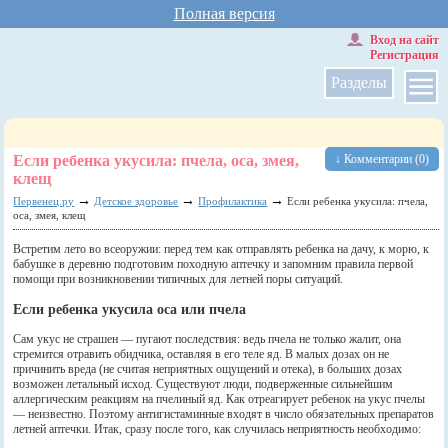
Полная версия
Вход на сайт
Регистрация
Разделы
Если ребенка укусила: пчела, оса, змея,
↓ Комментарии (0)
клещ
→
→
→
Первенец.ру
Детское здоровье
Профилактика
Если ребенка укусила: пчела,
оса, змея, клещ
Встретим лето во всеоружии: перед тем как отправлять ребенка на дачу, к морю, к
бабушке в деревню подготовим походную аптечку и запомним правила первой
помощи при возникновении типичных для летней поры ситуаций.
Если ребенка укусила оса или пчела
Сам укус не страшен — пугают последствия: ведь пчела не только жалит, она
стремится отравить обидчика, оставляя в его теле яд. В малых дозах он не
причинить вреда (не считая неприятных ощущений и отека), в больших дозах
возможен летальный исход. Существуют люди, подверженные сильнейшим
аллергическим реакциям на пчелиный яд. Как отреагирует ребенок на укус пчелы
— неизвестно. Поэтому антигистаминные входят в число обязательных препаратов
летней аптечки. Итак, сразу после того, как случилась неприятность необходимо: