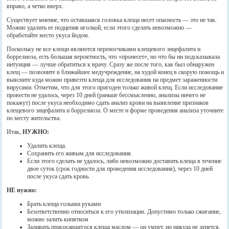
вправо, а четко вверх.
Существует мнение, что оставшаяся головка клеща несет опасность — это не так.
Можно удалить ее подцепив иголкой, если этого сделать невозможно —
обработайте место укуса йодом.
Поскольку не все клещи являются переносчиками клещевого энцефалита и
боррелиоза, есть большая вероятность, что «пронесет», но что бы ни подсказывала
интуиция — лучше обратиться к врачу. Сразу же после того, как был обнаружен
клещ — позвоните в ближайшее медучреждение, на худой конец в скорую помощь и
выясните куда можно привезти клеща для исследования на предмет зараженности
вирусами. Отметим, что для этого пригоден только живой клещ. Если исследование
провести не удалось, через 10 дней (раньше бессмысленно, анализы ничего не
покажут) после укуса необходимо сдать анализ крови на выявление признаков
клещевого энцефалита и боррелиоза. О месте и форме проведения анализа уточните
по месту жительства.
Итак,
НУЖНО:
Удалить клеща.
Сохранить его живым для исследования.
Если этого сделать не удалось, либо невозможно доставить клеща в течение
двое суток (срок годности для проведения исследования), через 10 дней
после укуса сдать кровь.
НЕ нужно:
Брать клеща голыми руками
Безответственно относиться к его утилизации. Допустимо только сжигание,
можно залить кипятком
Заливать присосавшегося клеща маслом — он умрет, но никуда не денется,