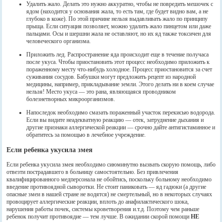
Удалить жало. Делать это нужно аккуратно, чтобы не повредить мешочек с
ядом (находится у основания жала, то есть там, где будет видно вам, а не
глубоко в коже). По этой причине нельзя выдавливать жало по принципу
прыща. Если ситуация позволяет, можно удалить жало пинцетом или даже
пальцами. Осы и шершни жала не оставляют, но их яд также токсичен для
человеческого организма.
Приложить лед. Распространение яда происходит еще в течение получаса
после укуса. Чтобы приостановить этот процесс необходимо приложить к
пораженному месту что-нибудь холодное. Процесс приостановится за счет
суживания сосудов. Бабушки могут предложить рецепт из народной
медицины, например, прикладывание земли. Этого делать ни в коем случае
нельзя! Место укуса — это рана, являющаяся проводником
болезнетворных микроорганизмов.
Напоследок необходимо смазать пораженный участок перекисью водорода.
Если вы видите неадекватную реакцию — отек, затруднение дыхания и
другие признаки аллергической реакции — срочно дайте антигистаминное и
обратитесь за помощью в лечебное учреждение.
Если ребенка укусила змея
Если ребенка укусила змея необходимо сиюминутно вызвать скорую помощь, либо
отвезти пострадавшего в больницу самостоятельно. Без привлечения
квалифицированного медперсонала не обойтись, поскольку больному необходимо
введение противоядной сыворотки. Не стоит паниковать — яд гадюки (а другие
опасные змеи в нашей стране не водятся) не смертельный, но в некоторых случаях
провоцирует аллергические реакции, вплоть до анафилактического шока,
нарушения работы почек, системы кроветворения и.т.д. Поэтому чем раньше
ребенок получит противоядие — тем лучше. В ожидании скорой помощи
НЕ