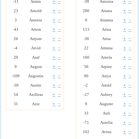
+
−
+
−
-11
Armin
-39
Antonia
+
−
+
−
23
Arnold
200
Ariana
+
−
+
−
3
Arseniu
9
Arianna
+
−
+
−
-41
Artem
113
Arina
+
−
+
−
26
Artjom
-30
Arisa
+
−
+
−
-4
Arvid
22
Armina
+
−
+
−
29
Asaf
160
Arnela
+
−
+
−
9
August
56
Arpine
+
−
+
−
-109
Augustin
90
Asiya
+
−
+
−
-39
Austin
-2
Astrid
+
−
+
−
54
Axilleas
-27
Aubrey
+
−
+
−
31
Aziz
9
Auguste
+
−
33
Auli
+
−
-71
Aurelia
+
−
102
Avina