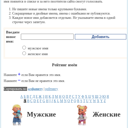
имя появится в списке и за него посетители сайта смогут голосовать.
Не пишите новые имена только крупными буквами.
Сокращенные и двойные имена, имена с ошибками не публикуются.
Каждое новое имя добавляется отдельно. Не указываете имена в одной
строчке через запятую.
Введите
новое
имя:
мужское имя
женское имя
Рейтинг имён
+
Нажмите
если Вам нравится это имя.
−
Нажмите
если Вам не нравится это имя.
Сортировать по:
алфавиту
|
рейтингу
А
Б
В
Г
Д
Е
Ж
З
И
К
Л
М
Н
О
П
Р
С
Т
У
Ф
Х
Ц
Ч
Ш
Э
Ю
Я
A
B
C
D
E
F
G
H
I
J
K
L
M
N
O
P
Q
R
S
T
U
V
W
X
Y
Z
Мужские
Женские