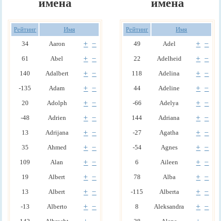
имена
имена
Рейтинг
Имя
Рейтинг
Имя
+
−
+
−
34
Aaron
49
Adel
+
−
+
−
61
Abel
22
Adelheid
+
−
+
−
140
Adalbert
118
Adelina
+
−
+
−
-135
Adam
44
Adeline
+
−
+
−
20
Adolph
-66
Adelya
+
−
+
−
-48
Adrien
144
Adriana
+
−
+
−
13
Adrijana
-27
Agatha
+
−
+
−
35
Ahmed
-54
Agnes
+
−
+
−
109
Alan
6
Aileen
+
−
+
−
19
Albert
78
Alba
+
−
+
−
13
Albert
-115
Alberta
+
−
+
−
-13
Alberto
8
Aleksandra