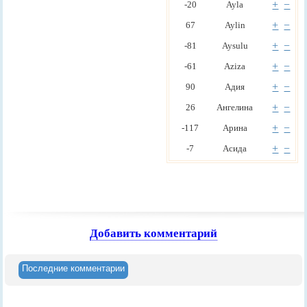
+
−
-20
Ayla
+
−
67
Aylin
+
−
-81
Aysulu
+
−
-61
Aziza
+
−
90
Aдия
+
−
26
Aнгелина
+
−
-117
Aрина
+
−
-7
Aсида
Добавить комментарий
Последние комментарии