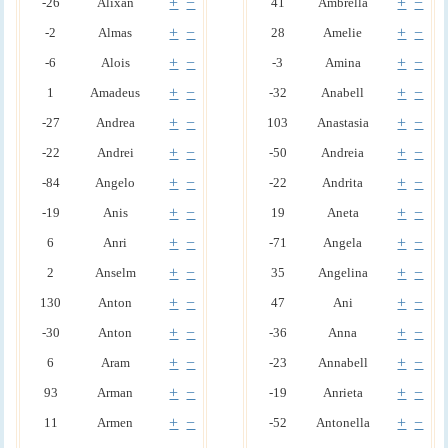
+
−
+
−
-26
Alixan
41
Ambrella
+
−
+
−
-2
Almas
28
Amelie
+
−
+
−
-6
Alois
-3
Amina
+
−
+
−
1
Amadeus
-32
Anabell
+
−
+
−
-27
Andrea
103
Anastasia
+
−
+
−
-22
Andrei
-50
Andreia
+
−
+
−
-84
Angelo
-22
Andrita
+
−
+
−
-19
Anis
19
Aneta
+
−
+
−
6
Anri
-71
Angela
+
−
+
−
2
Anselm
35
Angelina
+
−
+
−
130
Anton
47
Ani
+
−
+
−
-30
Anton
-36
Anna
+
−
+
−
6
Aram
-23
Annabell
+
−
+
−
93
Arman
-19
Anrieta
+
−
+
−
11
Armen
-52
Antonella