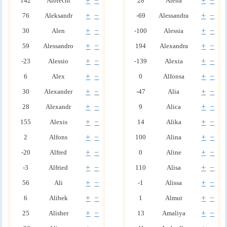
+
−
+
−
142
Albrecht
28
Alena
+
−
+
−
76
Aleksandr
-69
Alessandra
+
−
+
−
30
Alen
-100
Alessia
+
−
+
−
59
Alessandro
194
Alexandra
+
−
+
−
-23
Alessio
-139
Alexia
+
−
+
−
6
Alex
0
Alfonsa
+
−
+
−
30
Alexander
-47
Alia
+
−
+
−
28
Alexandr
9
Alica
+
−
+
−
155
Alexis
14
Alika
+
−
+
−
2
Alfons
100
Alina
+
−
+
−
-20
Alfred
0
Aline
+
−
+
−
-3
Alfried
110
Alisa
+
−
+
−
56
Ali
-1
Alissa
+
−
+
−
6
Alibek
1
Almut
+
−
+
−
25
Alisher
13
Amaliya