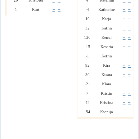
+
−
+
−
20
Kristofer
4
Katerina
+
−
+
−
1
Kurt
-4
Katherine
+
−
19
Katja
+
−
32
Katrin
+
−
120
Kenul
+
−
-15
Kesaria
+
−
-1
Ketrin
+
−
92
Kira
+
−
39
Kisara
+
−
-21
Klara
+
−
7
Kristin
+
−
42
Kristina
+
−
-54
Ksenija