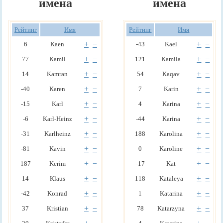
имена
имена
Рейтинг
Имя
Рейтинг
Имя
+
−
+
−
6
Kaen
-43
Kael
+
−
+
−
77
Kamil
121
Kamila
+
−
+
−
14
Kamran
54
Kaqav
+
−
+
−
-40
Karen
7
Karin
+
−
+
−
-15
Karl
4
Karina
+
−
+
−
-6
Karl-Heinz
-44
Karina
+
−
+
−
-31
Karlheinz
188
Karolina
+
−
+
−
-81
Kavin
0
Karoline
+
−
+
−
187
Kerim
-17
Kat
+
−
+
−
14
Klaus
118
Kataleya
+
−
+
−
-42
Konrad
1
Katarina
+
−
+
−
37
Kristian
78
Katarzyna