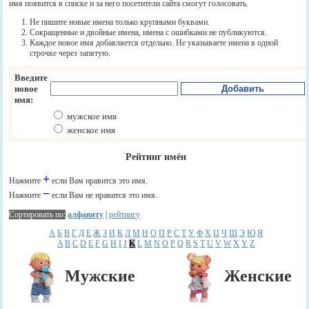
имя появится в списке и за него посетители сайта смогут голосовать.
Не пишите новые имена только крупными буквами.
Сокращенные и двойные имена, имена с ошибками не публикуются.
Каждое новое имя добавляется отдельно. Не указываете имена в одной
строчке через запятую.
Введите
новое
имя:
мужское имя
женское имя
Рейтинг имён
+
Нажмите
если Вам нравится это имя.
−
Нажмите
если Вам не нравится это имя.
Сортировать по:
алфавиту
|
рейтингу
А
Б
В
Г
Д
Е
Ж
З
И
К
Л
М
Н
О
П
Р
С
Т
У
Ф
Х
Ц
Ч
Ш
Э
Ю
Я
A
B
C
D
E
F
G
H
I
J
K
L
M
N
O
P
Q
R
S
T
U
V
W
X
Y
Z
Мужские
Женские