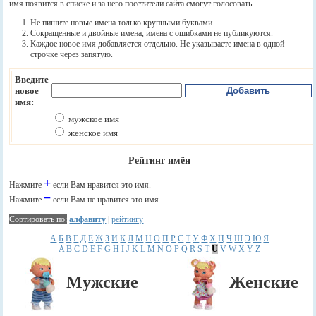
имя появится в списке и за него посетители сайта смогут голосовать.
Не пишите новые имена только крупными буквами.
Сокращенные и двойные имена, имена с ошибками не публикуются.
Каждое новое имя добавляется отдельно. Не указываете имена в одной
строчке через запятую.
Введите
новое
имя:
мужское имя
женское имя
Рейтинг имён
+
Нажмите
если Вам нравится это имя.
−
Нажмите
если Вам не нравится это имя.
Сортировать по:
алфавиту
|
рейтингу
А
Б
В
Г
Д
Е
Ж
З
И
К
Л
М
Н
О
П
Р
С
Т
У
Ф
Х
Ц
Ч
Ш
Э
Ю
Я
A
B
C
D
E
F
G
H
I
J
K
L
M
N
O
P
Q
R
S
T
U
V
W
X
Y
Z
Мужские
Женские