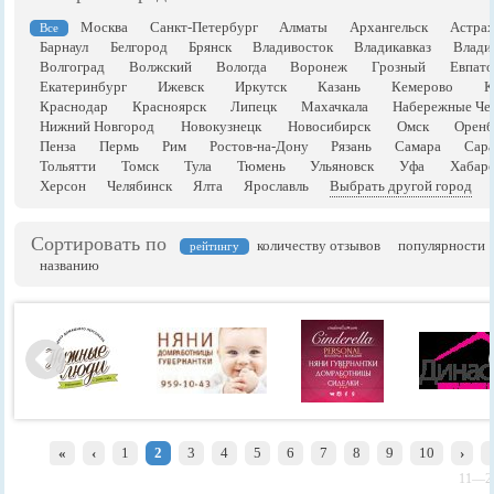
Москва
Санкт-Петербург
Алматы
Архангельск
Астрах
Все
Барнаул
Белгород
Брянск
Владивосток
Владикавказ
Влади
Волгоград
Волжский
Вологда
Воронеж
Грозный
Евпато
Екатеринбург
Ижевск
Иркутск
Казань
Кемерово
К
Краснодар
Красноярск
Липецк
Махачкала
Набережные Че
Нижний Новгород
Новокузнецк
Новосибирск
Омск
Оренб
Пенза
Пермь
Рим
Ростов-на-Дону
Рязань
Самара
Сара
Тольятти
Томск
Тула
Тюмень
Ульяновск
Уфа
Хабаро
Херсон
Челябинск
Ялта
Ярославль
Выбрать другой город
Сортировать по
количеству отзывов
популярности
рейтингу
названию
«
‹
1
2
3
4
5
6
7
8
9
10
›
11—20