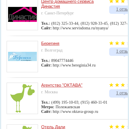
Центр домашнего сервиса
Династия
1 отзы
г. Санкт-Петербург
Тел.:
(812) 325-33-44, (812) 928-33-45, (812) 327-
Сайт:
http://www.servisdoma.ru/nyanya/
Берегиня
г. Волгоград
1 отзы
Тел.:
89047774446
Сайт:
http://www.bereginia34.ru
Агентство "ОКТАВА"
г. Москва
1 отзы
Тел.:
(499) 195-10-03; (915) 460-11-01
Метро:
Полежаевская
Сайт:
http://www.oktava-group.ru
Отель Дали