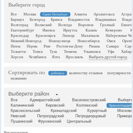
Выберите город
Все
Москва
Алматы
Архангельск
Астрах
Санкт-Петербург
Барнаул
Белгород
Брянск
Владивосток
Владикавказ
Влади
Волгоград
Волжский
Вологда
Воронеж
Грозный
Евпато
Екатеринбург
Ижевск
Иркутск
Казань
Кемерово
К
Краснодар
Красноярск
Липецк
Махачкала
Набережные Че
Нижний Новгород
Новокузнецк
Новосибирск
Омск
Оренб
Пенза
Пермь
Рим
Ростов-на-Дону
Рязань
Самара
Сара
Тольятти
Томск
Тула
Тюмень
Ульяновск
Уфа
Хабаро
Херсон
Челябинск
Ялта
Ярославль
Выбрать другой город
Сортировать по
количеству отзывов
популярности
рейтингу
названию
Выберите район
Все
Адмиралтейский
Василеостровский
Выборгс
Калининский
Кировский
Колпинский
Красногвардей
Красносельский
Кронштадский
Курортный
Московс
Невский
Петроградский
Петродворцовый
Приморс
Пушкинский
Фрунзенский
Центральный
Нет результатов.