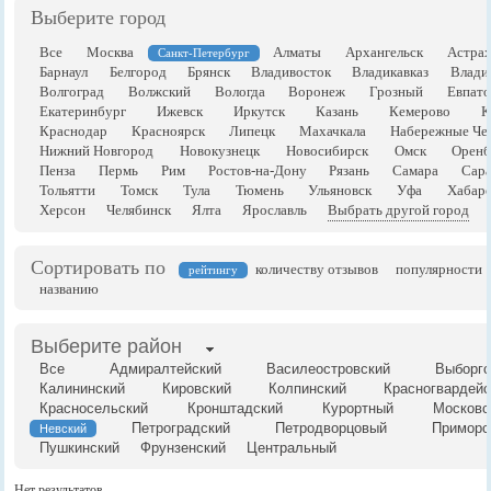
Выберите город
Все
Москва
Алматы
Архангельск
Астрах
Санкт-Петербург
Барнаул
Белгород
Брянск
Владивосток
Владикавказ
Влади
Волгоград
Волжский
Вологда
Воронеж
Грозный
Евпато
Екатеринбург
Ижевск
Иркутск
Казань
Кемерово
К
Краснодар
Красноярск
Липецк
Махачкала
Набережные Че
Нижний Новгород
Новокузнецк
Новосибирск
Омск
Оренб
Пенза
Пермь
Рим
Ростов-на-Дону
Рязань
Самара
Сара
Тольятти
Томск
Тула
Тюмень
Ульяновск
Уфа
Хабаро
Херсон
Челябинск
Ялта
Ярославль
Выбрать другой город
Сортировать по
количеству отзывов
популярности
рейтингу
названию
Выберите район
Все
Адмиралтейский
Василеостровский
Выборгс
Калининский
Кировский
Колпинский
Красногвардейс
Красносельский
Кронштадский
Курортный
Московс
Петроградский
Петродворцовый
Приморс
Невский
Пушкинский
Фрунзенский
Центральный
Нет результатов.