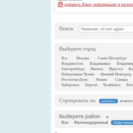
добавить Вашу информацию в катало
.
Поиск
Выберите город
Все
Москва
Санкт-Петербург
Владивосток
Владикавказ
Владими
Екатеринбург
Ижевск
Иркутск
Ка
Набережные Челны
Нижний Новгород
Ростов-на-Дону
Рязань
Самара
Хабаровск
Херсон
Челябинск
Ялт
Сортировать по
количес
рейтингу
Выберите район
Все
Железнодорожный
Индустриал