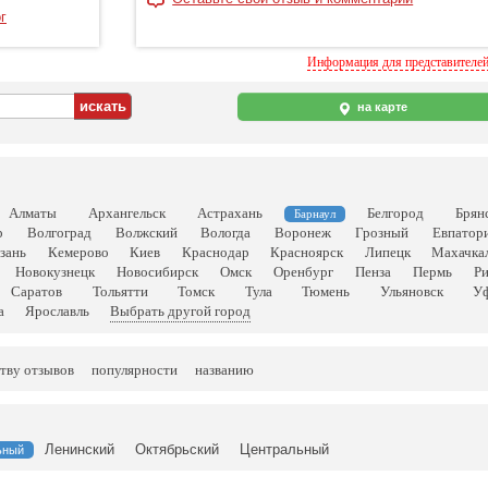
г
Информация для представителе
на карте
Алматы
Архангельск
Астрахань
Белгород
Брян
Барнаул
р
Волгоград
Волжский
Вологда
Воронеж
Грозный
Евпатор
зань
Кемерово
Киев
Краснодар
Красноярск
Липецк
Махачка
Новокузнецк
Новосибирск
Омск
Оренбург
Пенза
Пермь
Р
Саратов
Тольятти
Томск
Тула
Тюмень
Ульяновск
У
а
Ярославль
Выбрать другой город
тву отзывов
популярности
названию
Ленинский
Октябрьский
Центральный
ьный