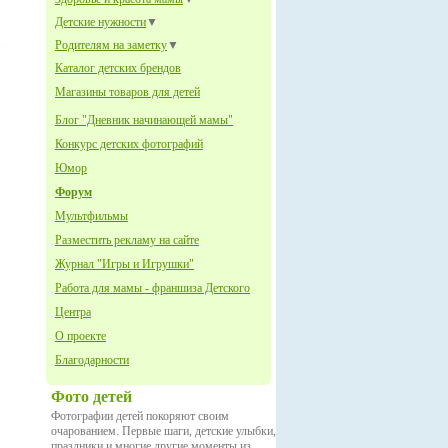
Детские нужности
▼
Родителям на заметку
▼
Каталог детских брендов
Магазины товаров для детей
Блог "Дневник начинающей мамы"
Конкурс детских фотографий
Юмор
Форум
Мультфильмы
Разместить рекламу на сайте
Журнал "Игры и Игрушки"
Работа для мамы - франшиза Детского
Центра
О проекте
Благодарности
Фото детей
Фотографии детей покоряют своим
очарованием. Первые шаги, детские улыбки,
праздники и многие другие моменты из