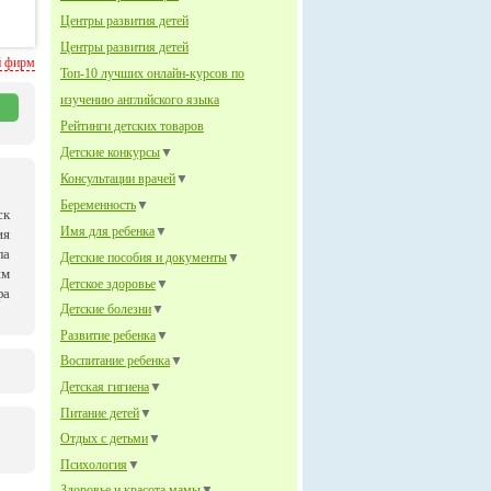
Центры развития детей
Центры развития детей
й фирм
Топ-10 лучших онлайн-курсов по
изучению английского языка
Рейтинги детских товаров
Детские конкурсы
▼
Консультации врачей
▼
Беременность
▼
ск
Имя для ребенка
▼
ия
ла
Детские пособия и документы
▼
им
Детское здоровье
▼
фа
Детские болезни
▼
Развитие ребенка
▼
Воспитание ребенка
▼
Детская гигиена
▼
Питание детей
▼
Отдых с детьми
▼
Психология
▼
Здоровье и красота мамы
▼