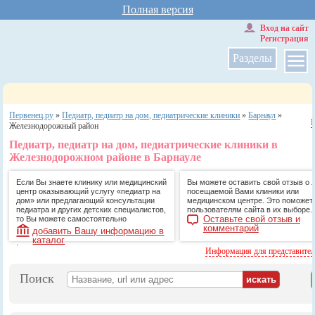
Полная версия
Вход на сайт
Регистрация
Разделы
Первенец.ру
»
Педиатр, педиатр на дом, педиатрические клиники
»
Барнаул
»
Железнодорожный район
Педиатр, педиатр на дом, педиатрические клиники в
Железнодорожном районе в Барнауле
Если Вы знаете клинику или медицинский
Вы можете оставить свой отзыв о 
центр оказывающий услугу «педиатр на
посещаемой Вами клиники или
дом» или предлагающий консультации
медицинском центре. Это поможет
педиатра и других детских специалистов,
пользователям сайта в их выборе.
Оставьте свой отзыв и
то Вы можете самостоятельно
комментарий
добавить Вашу информацию в
каталог
.
Информация для представите
Поиск