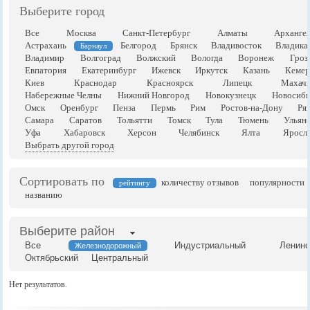
Выберите город
Все
Москва
Санкт-Петербург
Алматы
Арханге
Астрахань
Белгород
Брянск
Владивосток
Владика
Барнаул
Владимир
Волгоград
Волжский
Вологда
Воронеж
Гроз
Евпатория
Екатеринбург
Ижевск
Иркутск
Казань
Кемер
Киев
Краснодар
Красноярск
Липецк
Махачк
Набережные Челны
Нижний Новгород
Новокузнецк
Новосиби
Омск
Оренбург
Пенза
Пермь
Рим
Ростов-на-Дону
Ря
Самара
Саратов
Тольятти
Томск
Тула
Тюмень
Ульян
Уфа
Хабаровск
Херсон
Челябинск
Ялта
Яросла
Выбрать другой город
Сортировать по
количеству отзывов
популярности
рейтингу
названию
Выберите район
Все
Индустриальный
Ленинс
Железнодорожный
Октябрьский
Центральный
Нет результатов.