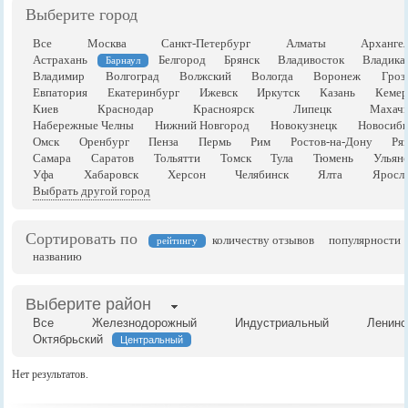
Выберите город
Все
Москва
Санкт-Петербург
Алматы
Арханге
Астрахань
Белгород
Брянск
Владивосток
Владика
Барнаул
Владимир
Волгоград
Волжский
Вологда
Воронеж
Гроз
Евпатория
Екатеринбург
Ижевск
Иркутск
Казань
Кемер
Киев
Краснодар
Красноярск
Липецк
Махачк
Набережные Челны
Нижний Новгород
Новокузнецк
Новосиби
Омск
Оренбург
Пенза
Пермь
Рим
Ростов-на-Дону
Ря
Самара
Саратов
Тольятти
Томск
Тула
Тюмень
Ульян
Уфа
Хабаровск
Херсон
Челябинск
Ялта
Яросла
Выбрать другой город
Сортировать по
количеству отзывов
популярности
рейтингу
названию
Выберите район
Все
Железнодорожный
Индустриальный
Ленинс
Октябрьский
Центральный
Нет результатов.