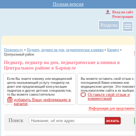
Полная версия
Вход на сайт
Регистрация
Разделы
Первенец.ру
»
Педиатр, педиатр на дом, педиатрические клиники
»
Барнаул
»
Центральный район
Педиатр, педиатр на дом, педиатрические клиники в
Центральном районе в Барнауле
Если Вы знаете клинику или медицинский
Вы можете оставить свой отзыв о 
центр оказывающий услугу «педиатр на
посещаемой Вами клиники или
дом» или предлагающий консультации
медицинском центре. Это поможет
педиатра и других детских специалистов,
пользователям сайта в их выборе.
Оставьте свой отзыв и
то Вы можете самостоятельно
комментарий
добавить Вашу информацию в
каталог
.
Информация для представите
Поиск