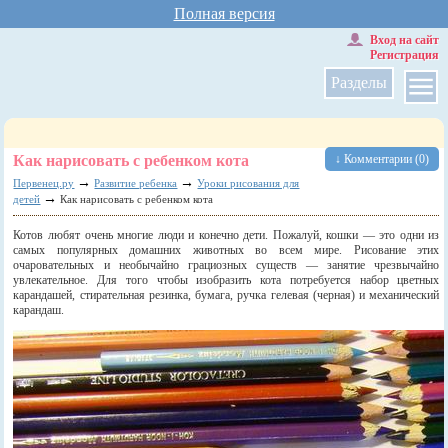
Полная версия
Вход на сайт
Регистрация
Разделы
Как нарисовать с ребенком кота
↓ Комментарии (0)
→
→
Первенец.ру
Развитие ребенка
Уроки рисования для
→
детей
Как нарисовать с ребенком кота
Котов любят очень многие люди и конечно дети. Пожалуй, кошки — это одни из
самых популярных домашних животных во всем мире. Рисование этих
очаровательных и необычайно грациозных существ — занятие чрезвычайно
увлекательное. Для того чтобы изобразить кота потребуется набор цветных
карандашей, стирательная резинка, бумага, ручка гелевая (черная) и механический
карандаш.