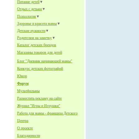
Питание детей
▼
Отдых с детьми
▼
Психология
▼
Здоровье и красота мамы
▼
Детские нужности
▼
Родителям на заметку
▼
Каталог детских брендов
Магазины товаров для детей
Блог "Дневник начинающей мамы"
Конкурс детских фотографий
Юмор
Форум
Мультфильмы
Разместить рекламу на сайте
Журнал "Игры и Игрушки"
Работа для мамы - франшиза Детского
Центра
О проекте
Благодарности