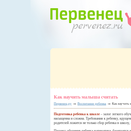
Как научить малыша считать
→
→
Первенец.ру
Воспитание ребенка
Как научить 
Подготовка ребенка к школе
– залог легкого обу
насыщенна и сложна. Требования к ребенку, идущему
родителей ложится не только сбор ребенка в школу,
Процесс обучения ребенка математике, базируется 