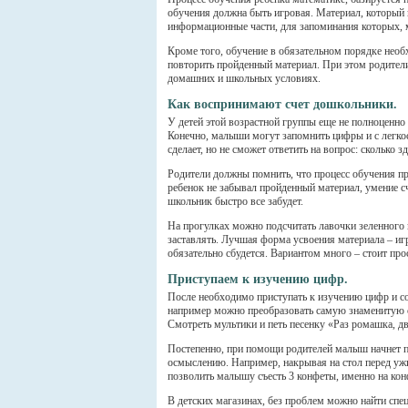
обучения должна быть игровая. Материал, который 
информационные части, для запоминания которых, м
Кроме того, обучение в обязательном порядке нео
повторить пройденный материал. При этом родители
домашних и школьных условиях.
Как воспринимают счет дошкольники.
У детей этой возрастной группы еще не полноценно
Конечно, малыши могут запомнить цифры и с легкос
сделает, но не сможет ответить на вопрос: сколько 
Родители должны помнить, что процесс обучения пр
ребенок не забывал пройденный материал, умение с
школьник быстро все забудет.
На прогулках можно подсчитать лавочки зеленного 
заставлять. Лучшая форма усвоения материала – игр
обязательно сбудется. Вариантом много – стоит пр
Приступаем к изучению цифр.
После необходимо приступать к изучению цифр и соб
например можно преобразовать самую знаменитую счи
Смотреть мультики и петь песенку «Раз ромашка, д
Постепенно, при помощи родителей малыш начнет п
осмыслению. Например, накрывая на стол перед уж
позволить малышу съесть 3 конфеты, именно на конфе
В детских магазинах, без проблем можно найти спе