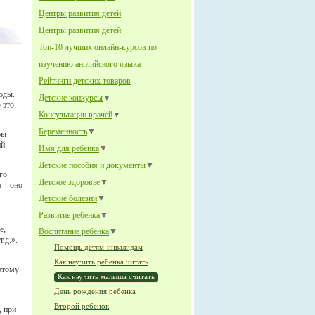
Центры развития детей
Центры развития детей
Топ-10 лучших онлайн-курсов по
изучению английского языка
Рейтинги детских товаров
оды.
Детские конкурсы
▼
 это
Консультации врачей
▼
Беременность
▼
бы
ий
Имя для ребенка
▼
Детские пособия и документы
▼
го
Детское здоровье
▼
 – оно
Детские болезни
▼
Развитие ребенка
▼
е,
Воспитание ребенка
▼
.д.».
Помощь детям-инвалидам
Как научить ребенка читать
этому
Как научить малыша считать
День рождения ребенка
Второй ребенок
, при