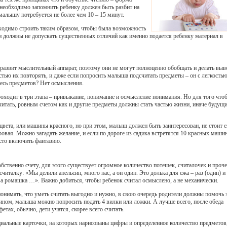
необходимо запомнить ребенку должен быть разбит на
алышу потребуется не более чем 10 – 15 минут.
бходимо строить таким образом, чтобы была возможность
 должны не допускать существенных отличий как именно подается ребенку материал в
 развит мыслительный аппарат, поэтому они не могут полноценно обобщать и делать выв
тью их повторять, и даже если попросить малыша подсчитать предметы – он с легкостью
здесь предметов? Нет осмысления.
оходит в три этапа – привыкание, понимание и осмысление понимания. Но для того что
читать, ровным счетом как и другие предметы должны стать частью жизни, иначе будущ
цвета, или машины красного, но при этом, малыш должен быть заинтересован, не стоит е
овая. Можно загадать желание, и если по дороге из садика встретятся 10 красных машин
осто включить фантазию.
ственно счету, для этого существует огромное количество потешек, считалочек и проче
талку: «Мы делили апельсин, много нас, а он один. Это долька для ежа – раз (один) и т
ва ромашка …». Важно добиться, чтобы ребенок считал осмыслено, а не механически.
онимать, что уметь считать выгодно и нужно, в свою очередь родители должны помочь 
ином, малыша можно попросить подать 4 вилки или ложки. А лучше всего, после обеда
тах, обычно, дети учатся, скорее всего считать.
циальные карточки, на которых нарисованы цифры и определенное количество предметов