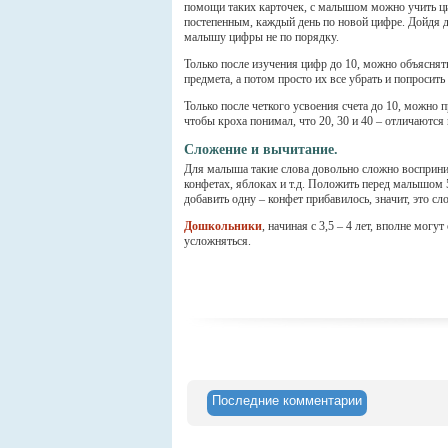
помощи таких карточек, с малышом можно учить ци
постепенным, каждый день по новой цифре. Дойдя д
малышу цифры не по порядку.
Только после изучения цифр до 10, можно объяснят
предмета, а потом просто их все убрать и попросить
Только после четкого усвоения счета до 10, можно 
чтобы кроха понимал, что 20, 30 и 40 – отличаются
Сложение и вычитание.
Для малыша такие слова довольно сложно восприни
конфетах, яблоках и т.д. Положить перед малышом 5
добавить одну – конфет прибавилось, значит, это сл
Дошкольники
, начиная с 3,5 – 4 лет, вполне могу
усложняться.
Последние комментарии