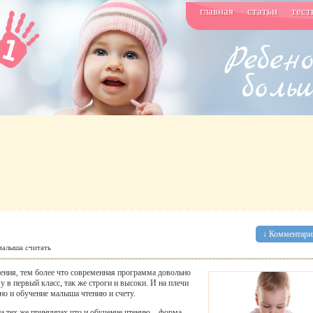
главная
статьи
тест
↓ Комментарии
малыша считать
чения, тем более что современная программа довольно
 в первый класс, так же строги и высоки. И на плечи
 но и обучение малыша чтению и счету.
на тех же принципах что и обучение чтению – форма