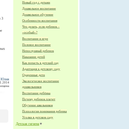
Новый год с детьми
Дошкольное воспитание
Дошкольное обучение
м 3
Особенности воспитания
Что делать, если ребенок –
ое
«особый»?
Воспитание в игре
Половое воспитание
амых
Непослушный ребенок
Наказание детей
Как попасть в детский сад
Адаптация к детскому саду
Одаренные дети
а Юлия
Экологическое воспитание
01.2014
прещена
дошкольников
Воспитание ребёнка
Почему ребенок плачет
Обучение школьников
Психология понимания ребенка
Уголки в детском саду
Детская гигиена
▼