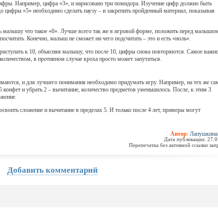
фры. Например, цифра «3», и нарисовано три помидора. Изучение цифр должно быть
о цифры «5» необходимо сделать паузу – и закрепить пройденный материал, показывая
ь малышу что такое «0». Лучше всего так же в игровой форме, положить перед малышо
 посчитать. Конечно, малыш не сможет ни чего подсчитать – это и есть «ноль».
приступать к 10, объясняя малышу, что после 10, цифры снова повторяются. Самое важн
 количеством, в противном случае кроха просто может запутаться.
маются, и для лучшего понимания необходимо придумать игру. Например, на тех же с
 конфет и убрать 2 – вычитание, количество предметов уменьшилось. После, к этим 3
ожение.
т освоить сложение и вычитание в пределах 5. И только после 4 лет, примеры могут
Автор
: Лапушкин
Дата публикации: 27.
Перепечатка без активной ссылки за
Добавить комментарий