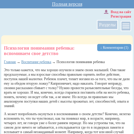
Полная версия
Вход на сайт
Регистрация
Разделы
Психология понимания ребенка:
↓ Комментарии (1)
вспоминаем свое детство
Главная
→
Воспитание ребенка
→ Психология понимания ребенка
Это только кажется, что мы хорошо изучили и знаем своих малышей. Они такие
предсказуемые, а мы взрослые способны правильно оценить любое действие,
поступок нашей малютки. Ребенок плачет, топает ногами из-за того, что вы не дали
ему за обедом вторую ложку? Капризничает, надо наказать. Говорит неправду,
своими рассказами сбивает с толку? Нужно провести разъяснительные беседы, что
врать не хорошо. И мы, конечно, всегда стараемся поставить себя на место ребенка,
понять, почему он ведет себя так, а не иначе. Но всегда ли правильно мы
анализируем поступки наших детей с высоты прожитых лет, способностей, опыта и
знаний.
А может попробовать окунуться в воспоминания о своем детстве? Конечно, нелегко
вспомнить то, что ты чувствовал, как ты понимал мир, в возрасте, например,
четырех лет, не говоря уже о более раннем периоде. Но мы устроены так, что на
самом деле ничего не забывается, а откладывается где-то в подкорках памяти и
всплывает в самый неожиданный момент. Например, когда тот или иной случай