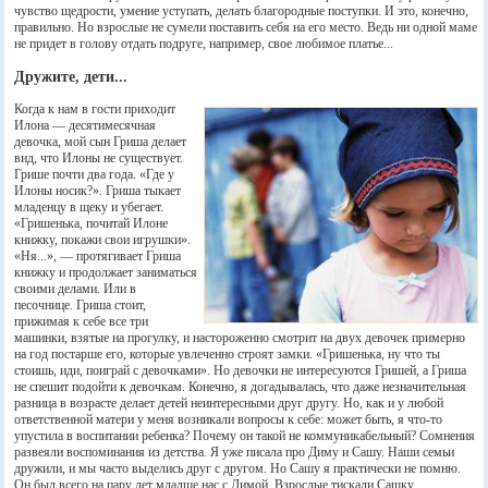
чувство щедрости, умение уступать, делать благородные поступки. И это, конечно,
правильно. Но взрослые не сумели поставить себя на его место. Ведь ни одной маме
не придет в голову отдать подруге, например, свое любимое платье...
Дружите, дети...
Когда к нам в гости приходит
Илона — десятимесячная
девочка, мой сын Гриша делает
вид, что Илоны не существует.
Грише почти два года. «Где у
Илоны носик?». Гриша тыкает
младенцу в щеку и убегает.
«Гришенька, почитай Илоне
книжку, покажи свои игрушки».
«Ня...», — протягивает Гриша
книжку и продолжает заниматься
своими делами. Или в
песочнице. Гриша стоит,
прижимая к себе все три
машинки, взятые на прогулку, и настороженно смотрит на двух девочек примерно
на год постарше его, которые увлеченно строят замки. «Гришенька, ну что ты
стоишь, иди, поиграй с девочками». Но девочки не интересуются Гришей, а Гриша
не спешит подойти к девочкам. Конечно, я догадывалась, что даже незначительная
разница в возрасте делает детей неинтересными друг другу. Но, как и у любой
ответственной матери у меня возникали вопросы к себе: может быть, я что-то
упустила в воспитании ребенка? Почему он такой не коммуникабельный? Сомнения
развеяли воспоминания из детства. Я уже писала про Диму и Сашу. Наши семьи
дружили, и мы часто выделись друг с другом. Но Сашу я практически не помню.
Он был всего на пару лет младше нас с Димой. Взрослые тискали Сашку,