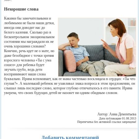
Нехорошие слова
Какими бы замечательными и
любимыми не были наши детки,
иногда они доводят нас до
белого каления. Сколько раз в
бесконтрольном эмоциональном
состоянии мы награждали их не
очень хорошими словами?
Конечно, речь идет не о мате, но
даже безобидное с точки зрения
взрослого человека «Ты с ума
сошел» для ребенка будет
звучать грубо, ведь дети
воспринимают наши слова
буквально. Ирина вспоминает, как ее мама частенько восклицала в сердцах: «Ты что
глупая?». А маленький ребенок не улавливал знака вопроса в этом предложении, он
слышал лишь последнее слово, которое глубоко отпечаталось в его памяти. Ирина
уверена, что своих будущих детей не назовет ни одним обидным словом.
Автор: Анна Дементьева
Дата публикации 01.08.2013
Перепечатка без активной ссылки запрещена!
Добавить комментарий