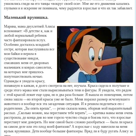
умилялись глядя на его танцы «вокруг своей оси». Мне же его движения казались
глупыми и я искренне не понимала, чему радуются взрослые и что их так забавляет.
Маленький врунишка.
Марина, мама двухлетней Алисы
вспоминает: «В детстве я, как и
любой нормальный ребенок
часто фантазировала вслух.
Особенно досталось младшей
сестре, которая выслушивала все
мои байки и верила в
существование ниндзя,
спасавших меня от дворовых
мальчишек и коврах-самолетах,
на которых мне пришлось
попутешествовать ночью.
Однажды я увидела крысу,
попавшую в капкан, я долго смотрела на нее, изучала. Крыса сидела в полутьме и
среди этого мрака мне стали вырисовываться тени и фигуры. Я увидела, что рядом
с этой крысой лежит еще одна, но в два раза больше. Я вышла из помещения, потом
снова зашла —но второй крысы уже не было. Меня поразил размер исчезнувшего
животного и вообще вся эта загадочная ситуация. И я решила поделиться ею с
родителями. „Ты опять врешь“, — резко сказала мама, оборвав мой выразительный
рассказ. „Сколько можно, мы перестанем тебе верить“, — критика мамы меня очень
расстроила, до конца дня во мне горело чувство стыда и боязнь того, что взрослые
перестанут мне доверять. Но мне самой было сложно разобраться — была ли крыса
на самом деле или это плод моей фантазии? А взрослые с ходу навесили на меня
ярлык врунишки. Дети вообще большие фантазеры. Вряд ли я буду ругать Алису за
это».