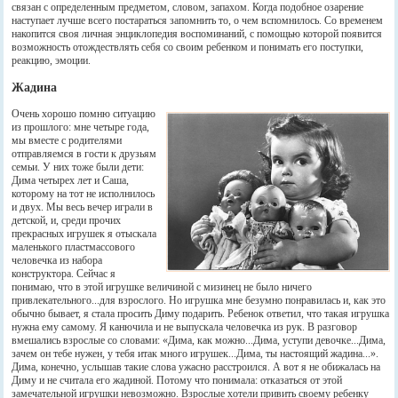
связан с определенным предметом, словом, запахом. Когда подобное озарение
наступает лучше всего постараться запомнить то, о чем вспомнилось. Со временем
накопится своя личная энциклопедия воспоминаний, с помощью которой появится
возможность отождествлять себя со своим ребенком и понимать его поступки,
реакцию, эмоции.
Жадина
Очень хорошо помню ситуацию
из прошлого: мне четыре года,
мы вместе с родителями
отправляемся в гости к друзьям
семьи. У них тоже были дети:
Дима четырех лет и Саша,
которому на тот не исполнилось
и двух. Мы весь вечер играли в
детской, и, среди прочих
прекрасных игрушек я отыскала
маленького пластмассового
человечка из набора
конструктора. Сейчас я
понимаю, что в этой игрушке величиной с мизинец не было ничего
привлекательного...для взрослого. Но игрушка мне безумно понравилась и, как это
обычно бывает, я стала просить Диму подарить. Ребенок ответил, что такая игрушка
нужна ему самому. Я канючила и не выпускала человечка из рук. В разговор
вмешались взрослые со словами: «Дима, как можно...Дима, уступи девочке...Дима,
зачем он тебе нужен, у тебя итак много игрушек...Дима, ты настоящий жадина...».
Дима, конечно, услышав такие слова ужасно расстроился. А вот я не обижалась на
Диму и не считала его жадиной. Потому что понимала: отказаться от этой
замечательной игрушки невозможно. Взрослые хотели привить своему ребенку