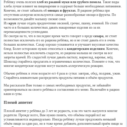
Ребёнку очень полезен
хлеб из ржаной муки или грубого помола
. Такие виды
хлеба лучше влияют на пищеварение и содержат больше необходимых витаминов.
Конечно, не стоит забывать об
овощах и фруктах
. В рационе ребёнка при
отсутствии аллергии используются самые разнообразные овощи и фрукты. По
возможности давайте малышу свежие соки.
Из
круп
лучше отдать предпочтение овсяной, гречке, пшену, ячневой. Не стоит
часто и в больших количествах давать макаронные изделия из-за их
перенасыщенности углеводами.
Не смотря на то, что в последнее время часто говорят о вреде
сахара
, не стоит
полностью исключать его из рациона ребёнка, но и не стоит давать его в очень
больших количествах. Сахар хорошо усваивается и улучшает вкусовые качества
блюд. Более осторожно нужно относиться к
кондитерским изделиям
. Конечно,
нельзя полностью исключить сладости, из рациона малыша не смотря на все
запреты врачей. Из сладостей лучше давать пастилу, мармелад, варенье, мёд.
Шоколад старайтесь предлагать в ограниченных количествах. Помните о том, что
многие кондитерские изделия могут вызвать аллергическую реакцию.
Обычно ребёнок в этом возрасте ест 4 раза в сутки: завтрак, обед, полдник, ужин.
Старайтесь внимательно распределять продукты питания и объём продуктов.
Мы рассказали Вам только о самых необходимых продуктах, не забывайте
ориентироваться на своего ребёнка в составлении его меню. Включайте в рацион
каши и супы.
Плохой аппетит
Плохой аппетит у ребёнка до 3 лет не редкость, и на это часто жалуются многие
родители. Прежде всего, Вам нужно понять, что объёмы порций всё же
устанавливаются индивидуально. Иногда ребёнку лучше предложить меньший
объём пищи за один раз, но в тоже время добавить дополнительный приём пищи за