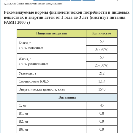
должны быть знакомы всем родителям!
Рекомендуемые нормы физиологической потребности в пищевых
веществах и энергии детей от 1 года до 3 лет (институт питания
РАМН 2000 г)
Пищевые вещества
Количество
53
Белки, г
в т. ч. животные
37 (70%)
53
Жиры, г
в т. ч. растительные
25 (30%)
Углеводы, г
212
Соотношение Б:Ж:У
1:1:4
Энергетическая ценность, ккал
1540
Витамины
С, мг
45
В1, мг
0,8
В2, мг
0,9
В6, мг
0,9