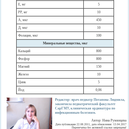
Е, мг
5
РР, мг
10
А, мкг
450
Д, мкг
10
Фолацин, мкг
100
Минеральные вещества, мкг
Кальций
800
Фосфор
800
Магний
150
Железо
10
Цинк
5
Йод
0,06
Редактор: врач-педиатр Потапова Людмила,
закончила педиатрический факультет
СарГМУ, клиническая ординатура по
инфекционным болезням.
Автор: Нина Румянцева
Дата публикации 22.08.2011, дата обновления: 13.04.2017
Перепечатка без активной ссылки запрещена!