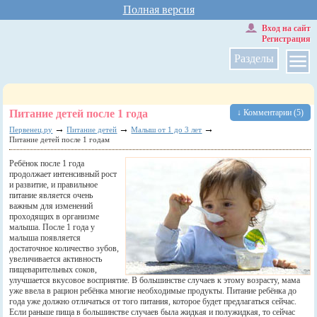
Полная версия
Вход на сайт
Регистрация
Разделы
Питание детей после 1 года
↓ Комментарии (5)
→
→
→
Первенец.ру
Питание детей
Малыш от 1 до 3 лет
Питание детей после 1 годам
Ребёнок после 1 года
продолжает интенсивный рост
и развитие, и правильное
питание является очень
важным для изменений
проходящих в организме
малыша. После 1 года у
малыша появляется
достаточное количество зубов,
увеличивается активность
пищеварительных соков,
улучшается вкусовое восприятие. В большинстве случаев к этому возрасту, мама
уже ввела в рацион ребёнка многие необходимые продукты. Питание ребёнка до
года уже должно отличаться от того питания, которое будет предлагаться сейчас.
Если раньше пища в большинстве случаев была жидкая и полужидкая, то сейчас