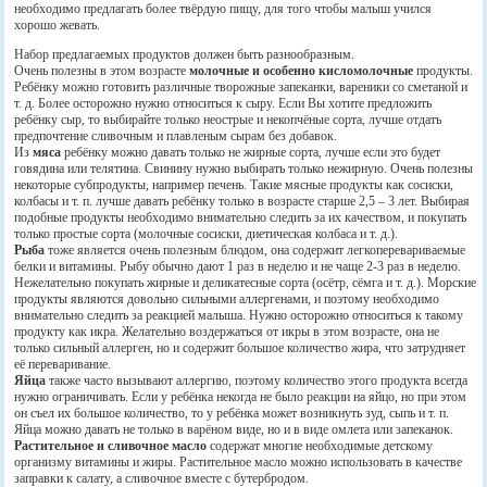
необходимо предлагать более твёрдую пищу, для того чтобы малыш учился
хорошо жевать.
Набор предлагаемых продуктов должен быть разнообразным.
Очень полезны в этом возрасте
молочные и особенно кисломолочные
продукты.
Ребёнку можно готовить различные творожные запеканки, вареники со сметаной и
т. д. Более осторожно нужно относиться к сыру. Если Вы хотите предложить
ребёнку сыр, то выбирайте только неострые и некопчёные сорта, лучше отдать
предпочтение сливочным и плавленым сырам без добавок.
Из
мяса
ребёнку можно давать только не жирные сорта, лучше если это будет
говядина или телятина. Свинину нужно выбирать только нежирную. Очень полезны
некоторые субпродукты, например печень. Такие мясные продукты как сосиски,
колбасы и т. п. лучше давать ребёнку только в возрасте старше 2,5 – 3 лет. Выбирая
подобные продукты необходимо внимательно следить за их качеством, и покупать
только простые сорта (молочные сосиски, диетическая колбаса и т. д.).
Рыба
тоже является очень полезным блюдом, она содержит легкоперевариваемые
белки и витамины. Рыбу обычно дают 1 раз в неделю и не чаще 2-3 раз в неделю.
Нежелательно покупать жирные и деликатесные сорта (осётр, сёмга и т. д.). Морские
продукты являются довольно сильными аллергенами, и поэтому необходимо
внимательно следить за реакцией малыша. Нужно осторожно относиться к такому
продукту как икра. Желательно воздержаться от икры в этом возрасте, она не
только сильный аллерген, но и содержит большое количество жира, что затрудняет
её переваривание.
Яйца
также часто вызывают аллергию, поэтому количество этого продукта всегда
нужно ограничивать. Если у ребёнка некогда не было реакции на яйцо, но при этом
он съел их большое количество, то у ребёнка может возникнуть зуд, сыпь и т. п.
Яйца можно давать не только в варёном виде, но и в виде омлета или запеканок.
Растительное и сливочное масло
содержат многие необходимые детскому
организму витамины и жиры. Растительное масло можно использовать в качестве
заправки к салату, а сливочное вместе с бутербродом.