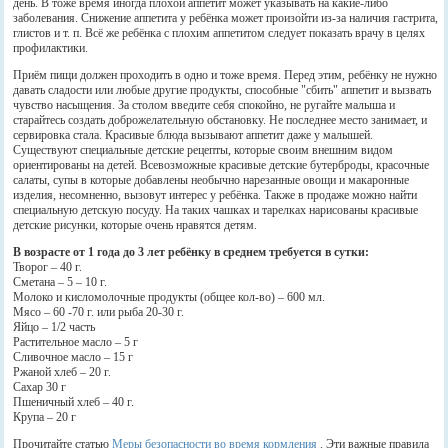
день. В тоже время иногда плохой аппетит может указывать на какие-либо
заболевания. Снижение аппетита у ребёнка может произойти из-за наличия гастрита,
глистов и т. п. Всё же ребёнка с плохим аппетитом следует показать врачу в целях
профилактики.
Приём пищи должен проходить в одно и тоже время. Перед этим, ребёнку не нужно
давать сладости или любые другие продукты, способные "сбить" аппетит и вызвать
чувство насыщения. За столом введите себя спокойно, не ругайте малыша и
старайтесь создать доброжелательную обстановку. Не последнее место занимает, и
сервировка стала. Красивые блюда вызывают аппетит даже у малышей.
Существуют специальные детские рецепты, которые своим внешним видом
ориентированы на детей. Всевозможные красивые детские бутерброды, красочные
салаты, супы в которые добавлены необычно нарезанные овощи и макаронные
изделия, несомненно, вызовут интерес у ребёнка. Также в продаже можно найти
специальную детскую посуду. На таких чашках и тарелках нарисованы красивые
детские рисунки, которые очень нравятся детям.
В возрасте от 1 года до 3 лет ребёнку в среднем требуется в сутки:
Творог – 40 г.
Сметана – 5 – 10 г.
Молоко и кисломолочные продукты (общее кол-во) – 600 мл.
Мясо – 60 -70 г. или рыба 20-30 г.
Яйцо – 1/2 часть
Растительное масло – 5 г
Сливочное масло – 15 г
Ржаной хлеб – 20 г.
Сахар 30 г
Пшеничный хлеб – 40 г.
Крупа – 20 г
Прочитайте статью
Меры безопасности во время кормления
. Эти важные правила