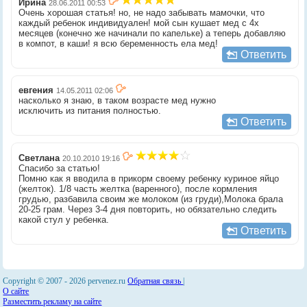
Ирина
28.06.2011 00:53
Очень хорошая статья! но, не надо забывать мамочки, что
каждый ребенок индивидуален! мой сын кушает мед с 4х
месяцев (конечно же начинали по капельке) а теперь добавляю
в компот, в каши! я всю беременность ела мед!
Ответить
евгения
14.05.2011 02:06
насколько я знаю, в таком возрасте мед нужно
исключить из питания полностью.
Ответить
Светлана
20.10.2010 19:16
Спасибо за статью!
Помню как я вводила в прикорм своему ребенку куриное яйцо
(желток). 1/8 часть желтка (варенного), после кормления
грудью, разбавила своим же молоком (из груди),Молока брала
20-25 грам. Через 3-4 дня повторить, но обязательно следить
какой стул у ребенка.
Ответить
Copyright © 2007 -
2026 pervenez.ru
Обратная связь
|
О сайте
Разместить рекламу на сайте