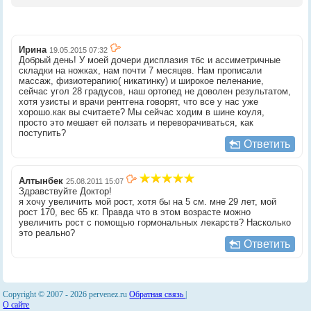
Ирина
19.05.2015 07:32
Добрый день! У моей дочери дисплазия тбс и ассиметричные
складки на ножках, нам почти 7 месяцев. Нам прописали
массаж, физиотерапию( никатинку) и широкое пеленание,
сейчас угол 28 градусов, наш ортопед не доволен результатом,
хотя узисты и врачи рентгена говорят, что все у нас уже
хорошо.как вы считаете? Мы сейчас ходим в шине коуля,
просто это мешает ей ползать и переворачиваться, как
поступить?
Ответить
Алтынбек
25.08.2011 15:07
Здравствуйте Доктор!
я хочу увеличить мой рост, хотя бы на 5 см. мне 29 лет, мой
рост 170, вес 65 кг. Правда что в этом возрасте можно
увеличить рост с помощью гормональных лекарств? Насколько
это реально?
Ответить
Copyright © 2007 -
2026 pervenez.ru
Обратная связь
|
О сайте