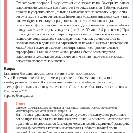
Это все очень здорово. Но существует еще несколько но. Во-первых, раннее
использование ходунков (до 7 месяцев) не рекомендуется. Ребенок должен
хорошо и уверенно сидеть, пытаться самостоятельно вставать, хорошо что
бы он и ползать хотя бы пытался (иначе при использовании ходунков у него
совсем будет вычеркнут период ползания, а это не маловажно для
правильного формирования позвоночника) Длительное нахождение ребенка
в ходунках так же не рекомендуется ( не более 30 мин. 2-3 раза в день) При
этом ходунки должны быть отрегулированы так, что бы стопочки малыша
полностью соприкасались с площадью пола, так как установка стоп на
носички может в дальнейшем отразиться на походке. Деткам с избыточной
массой тела (таким детишекам педиатры ставят как правило диагноз
паротрофия), а так же с признаками рахита я бы не рекомендовала
использовать ходунки совсем. Таким детям лучше чаще делать массаж и
регулярно проводить гимнастику.
Вопрос:
Екатерина Львовна, добрый день. у меня к Вам такой вопрос.
У моей племяннице, ей год и 1 месяц, ортопеды обнаружили дисплазию
тазобедренного сустава. В виде лечения назначили лечебную гимнастику,
электрофорез, массаж и шину Виленского. Можете мне объяснить что это за шина
Виленского????
Заранее благодарна.
Ответ
Отвечает Шубаева Екатерина Львовна, травматолг-ортопед, Научно-методический
многопрофильный медицинский центр ОРТО.
Для лечения дисплазии тазобедренных суставов используются различные
отводящие шины. Одной из них является шина Виленского. Разведение ног
в данной шине достигается благодаря металлической раздвижной распорки,
которая фиксируется кожаными манжетами в области нижней трети
голеней. Винт на трубке-распорке дает возможность дозревать отведение