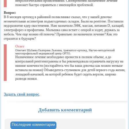
неврологическими проявлениями. Своевременно назначенное лечение
поможет быстро справиться с имеющейся проблемой.
Вопрос:
В 8 месяцев ортопед в районной поликлинике сказал, что у нашей девочке
незначительная ассиметрия подъягодичных складок. Были на рентгене. Поставили
недоразвитие ядер окостенения. Нам назначили ЛФК, массаж, витамин D, кальций,
электрофорез и профштаны. Малышка сама встает с опорой и ходит, держась за
мебель. Чем еще можно ей помочь? Правильно ли назначили лечение? Как это
отразится в будущем?
Ответ
Отвечает Шубаева Екатерина Львовна, травматолг-ортопед, Научно-методический
многопрофильный медицинский центр ОРТО.
Назначенное лечение необходимо провести в полном объеме, а до
контрольной рентгенограммы я бы рекомендовала ограничить нагрузку на
нижние конечности (постарайтесь что бы ваша девочка как можно меньше
вставала на ножки) Обзаведитесь стульчиком для детей первого года жизни,
лошадкой-качалкой, на которой ребенок будет сидеть верхом, широко
разведя ножки.
Задать свой вопрос
.
Добавить комментарий
Последние комментарии