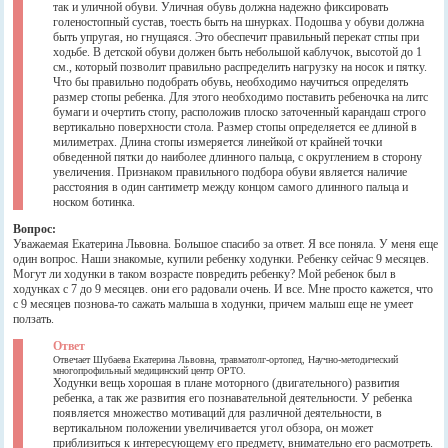
так и уличной обуви. Уличная обувь должна надежно фиксировать
голеностопный сустав, тоесть быть на шнурках. Подошва у обуви должна
быть упругая, но гнущаяся. Это обеспечит правильный перекат стпы при
ходьбе. В детской обуви должен быть небольшой каблучок, высотой до 1
см., который позволит правильно распределить нагрузку на носок и пятку.
Что бы правильно подобрать обувь, необходимо научиться определять
размер стопы ребенка. Для этого необходимо поставить ребеночка на литс
бумаги и очертить стопу, расположив плоско заточенный карандаш строго
вертикально поверхности стола. Размер стопы определяется ее длиной в
милиметрах. Длина стопы измеряется линейкой от крайней точки
обведенной пятки до наиболее длинного пальца, с округлением в сторону
увеличения. Признаком правильного подбора обуви является наличие
расстояния в один сантиметр между концом самого длинного пальца и
носком ботинка.
Вопрос:
Уважаемая Екатерина Львовна. Большое спасибо за ответ. Я все поняла. У меня еще
один вопрос. Наши знакомые, купили ребенку ходунки. Ребенку сейчас 9 месяцев.
Могут ли ходунки в таком возрасте повредить ребенку? Мой ребенок был в
ходунках с 7 до 9 месяцев. они его радовали очень. И все. Мне просто кажется, что
с 9 месяцев познова-то сажать малыша в ходунки, причем малыш еще не умеет
ползать.
Ответ
Отвечает Шубаева Екатерина Львовна, травматолг-ортопед, Научно-методический
многопрофильный медицинский центр ОРТО.
Ходунки вещь хорошая в плане моторного (двигательного) развития
ребенка, а так же развития его познавательной деятельности. У ребенка
появляется множество мотиваций для различной деятельности, в
вертикальном положении увеличивается угол обзора, он может
приблизиться к интересующему его предмету, внимательно его расмотреть.