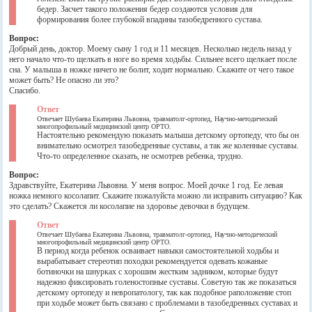
бедер. Засчет такого положения бедер создаются условия для
формирования более глубокой впадины тазобедренного сустава.
Вопрос:
Добрый день, доктор. Моему сыну 1 год и 11 месяцев. Несколько недель назад у
него начало что-то щелкать в ноге во время ходьбы. Сильнее всего щелкает после
сна. У малыша в ножке ничего не болит, ходит нормально. Скажите от чего такое
может быть? Не опасно ли это?
Спасибо.
Ответ
Отвечает Шубаева Екатерина Львовна, травматолг-ортопед, Научно-методический
многопрофильный медицинский центр ОРТО.
Настоятельно рекомендую показать малыша детскому ортопеду, что бы он
внимательно осмотрел тазобедренные суставы, а так же коленные суставы.
Что-то определенное сказать, не осмотрев ребенка, трудно.
Вопрос:
Здравствуйте, Екатерина Львовна. У меня вопрос. Моей дочке 1 год. Ее левая
ножка немного косолапит. Скажите пожалуйста можно ли исправить ситуацию? Как
это сделать? Скажется ли косолапие на здоровье девочки в будущем.
Ответ
Отвечает Шубаева Екатерина Львовна, травматолг-ортопед, Научно-методический
многопрофильный медицинский центр ОРТО.
В период когда ребенок осваивает навыки самостоятельной ходьбы и
вырабатывает стереотип походки рекомендуется одевать кожаные
ботиночки на шнурках с хорошим жестким задником, которые будут
надежно фиксировать голеностопные суставы. Советую так же показаться
детскому ортопеду и невропатологу, так как подобное раположение стоп
при ходьбе может быть связано с проблемами в тазобедренных суставах и