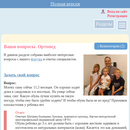
Полная версия
Вход на сайт
Регистрация
Разделы
Ваши вопросы. Ортопед
↓ Комментарии (2)
В данном разделе собраны наиболее интересные
вопросы с нашего
форума
и ответы специалистов.
Задать свой вопрос
.
Вопрос:
Моему сыну сейчас 11,5 месяцев. Он хорошо ходит
дома в сандаликах и в носочках. На улице сейчас
зима, снег. Какую обувь лучше купить на такую
погоду, чтобы ему было удобно ходить? И чтобы обувь была не во вред? Признаков
плоскостопия у ребенка нет.
Ответ
Отвечает Шубаева Екатерина Львовна, травматолг-ортопед, Научно-методический
многопрофильный медицинский центр ОРТО.
Обувь ребенка до 3-х лет должна быть с хорошим жестким задником и
изготовлена из натуральных материалов (кожи). Касается это как домашней,