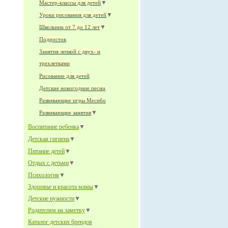
▼
Мастер-классы для детей
▼
Уроки рисования для детей
▼
Школьник от 7 до 12 лет
Подросток
Занятия лепкой с двух- и
трехлетками
Рисование для детей
Детские новогодние песни
Развивающие игры Месибо
▼
Развивающие занятия
Воспитание ребенка
▼
Детская гигиена
▼
Питание детей
▼
Отдых с детьми
▼
Психология
▼
Здоровье и красота мамы
▼
Детские нужности
▼
Родителям на заметку
▼
Каталог детских брендов