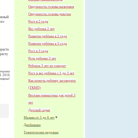
Окружность головы мальчиков
Окружность головы девочек
новный
Рост в 2 года
рез
Вес ребенка 2 лет
Развитие ребёнка в 2 года
Развитие ребёнка в 3 года
зраста
Рост в 3 года
расту
Речь ребенка 3 лет
Ребенок 3 лет не говорит
терина
Рост и вес ребёнка с 1 до 3 лет
1.2016
рещена!
Как помочь ребенку заговорить
(ТКМП)
Весёлая гимнастика для детей 3
лет
Детский садик
▼
Малыш от 3 до 6 лет
Двойняшки
Тематические недельки