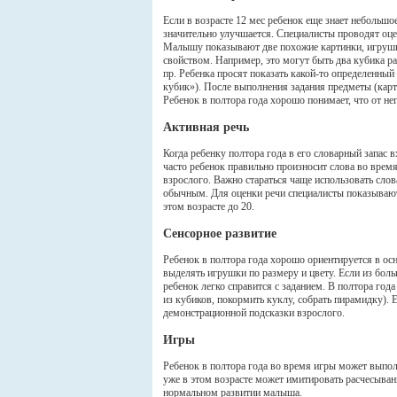
Если в возрасте 12 мес ребенок еще знает небольшо
значительно улучшается. Специалисты проводят оц
Малышу показывают две похожие картинки, игрушк
свойством. Например, это могут быть два кубика р
пр. Ребенка просят показать какой-то определенны
кубик»). После выполнения задания предметы (карт
Ребенок в полтора года хорошо понимает, что от не
Активная речь
Когда ребенку полтора года в его словарный запас 
часто ребенок правильно произносит слова во врем
взрослого. Важно стараться чаще использовать сло
обычным. Для оценки речи специалисты показывают
этом возрасте до 20.
Сенсорное развитие
Ребенок в полтора года хорошо ориентируется в ос
выделять игрушки по размеру и цвету. Если из боль
ребенок легко справится с заданием. В полтора год
из кубиков, покормить куклу, собрать пирамидку). 
демонстрационной подсказки взрослого.
Игры
Ребенок в полтора года во время игры может выпол
уже в этом возрасте может имитировать расчесыван
нормальном развитии малыша.