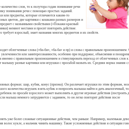
е количество слов, то к полутора годам понимание речи
енку понимания речи с помощью простых заданий.
и или предметы, которые отличаются каким-то
азных цветов, две картинки с кошками разных размеров и
й предмет с названными свойствами («Покажи красный
инки) меняют местами и просят повторить действие.
го требует взрослый, знает названия многих предметов и их свойств.
входят облегченные слова («би-би», «ба-ба» и пр) и слова с правильным произношением.
я увлеченности или заинтересованности, особенно при поддержке, объяснении и поощрен
ва именно с правильным произношением и стимулировать переход от облегченных слов к
 малышу разные картинки или игрушки с просьбой назвать их. Средняя норма знания с
новных формах: шар, кубик, конус (призма). Он различает игрушки по этим формам, мо
шого количества игрушек взять кубик и попросить малыша найти и дать аналогичный, то
а ребенок по просьбе взрослого может выполнить и другие игровые действия (построить
Если малыш немного затрудняется с заданием, то он легко повторит действия после
нять уже более сложные ситуационные действия, чем раньше. Например, маленькая дев
ия волос кукле, а мальчик чинить машинку. Такие усложненные действия и ситуации гов