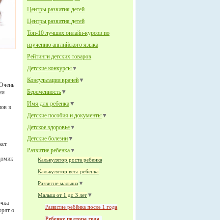
Центры развития детей
Центры развития детей
Топ-10 лучших онлайн-курсов по
изучению английского языка
Рейтинги детских товаров
Детские конкурсы
▼
Консультации врачей
▼
 Очень
Беременность
▼
ии
Имя для ребенка
▼
лов в
Детские пособия и документы
▼
Детское здоровье
▼
Детские болезни
▼
жет
Развитие ребенка
▼
 домик
Калькулятор роста ребенка
Калькулятор веса ребенка
▼
Развитие малыша
▼
Малыш от 1 до 3 лет
очка
Развитие ребёнка после 1 года
орят о
Ребенку полтора года