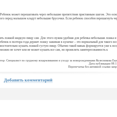
 Ребенок может перешагивать через небольшие препятствия приставным шагом. Это ос
того перед малышом кладут небольшие брусочки. Если ребенок способен перешагнуть че
ть ложкой жидкую пищу сам. Для этого нужна удобная для ребенка небольшая ложка и
Ребенок в полтора года держит ложку зажимая в кулачке – это нормальный для такого во
амостоятельно кушать ложкой густую пищу. Обычно такой навык формируется уже к воз
зможно не хочет или не может кушать все сам, но проявлять заинтересованность к
тор: Специалист по грудному вскармливанию и уходу за новорожденными Колесникова Ека
Дата публикации 08.1
Перепечатка без активной ссылки зап
Добавить комментарий