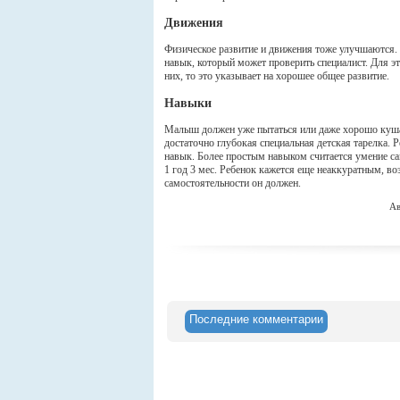
Движения
Физическое развитие и движения тоже улучшаются.
навык, который может проверить специалист. Для э
них, то это указывает на хорошее общее развитие.
Навыки
Малыш должен уже пытаться или даже хорошо куша
достаточно глубокая специальная детская тарелка. 
навык. Более простым навыком считается умение с
1 год 3 мес. Ребенок кажется еще неаккуратным, во
самостоятельности он должен.
Ав
Последние комментарии