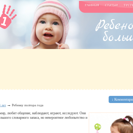
главная
статьи
тест
↓ Комментарии
→
 лет
Ребенку полтора года
мир, любят общение, наблюдают, играют, исследуют. Они
льшого словарного запаса, но невероятное любопытство и