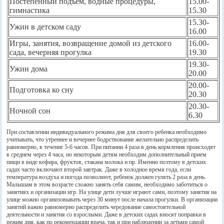
Постепенный подъем, водные процедуры,
15.00-
гимнастика
15.30
15.30-
Ужин в детском саду
16.00
Игры, занятия, возвращение домой из детского
16.00-
сада, вечерняя прогулка
19.30
19.30-
Ужин дома
20.00
20.00-
Подготовка ко сну
20.30
20.30-
Ночной сон
6.30
При составлении индивидуального режима дня для своего ребенка необходимо
учитывать, что утреннее и вечернее бодрствование желательно распределить
равномерно, в течение 5-6 часов. При питании 4 раза в день кормления происходят
в среднем через 4 часа, но некоторым детям необходим дополнительный прием
пищи в виде кефира, фруктов, стакана молока и пр. Именно поэтому в детских
садах часто включают второй завтрак. Даже в холодное время года, если
температура воздуха и погода позволяют, ребенок должен гулять 2 раза в день.
Малышам в этом возрасте сложно занять себя самим, необходимо заботиться о
занятиях и организации игр. На улице дети лучше играют сами, поэтому занятия на
улице можно организовывать через 30 минут после начала прогулки. В организации
занятий важно равномерно распределить чередование самостоятельной
деятельности и занятия со взрослыми. Даже в детских садах вносят поправки в
режим дня, как по рекомендации врача, так и при наблюдении за детьми самой