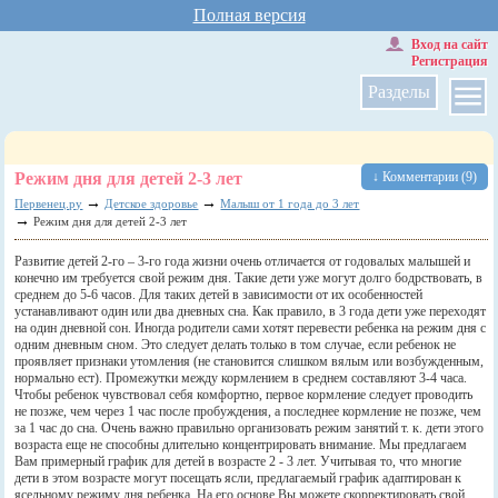
Полная версия
Вход на сайт
Регистрация
Разделы
Режим дня для детей 2-3 лет
↓ Комментарии (9)
→
→
Первенец.ру
Детское здоровье
Малыш от 1 года до 3 лет
→
Режим дня для детей 2-3 лет
Развитие детей 2-го – 3-го года жизни очень отличается от годовалых малышей и
конечно им требуется свой режим дня. Такие дети уже могут долго бодрствовать, в
среднем до 5-6 часов. Для таких детей в зависимости от их особенностей
устанавливают один или два дневных сна. Как правило, в 3 года дети уже переходят
на один дневной сон. Иногда родители сами хотят перевести ребенка на режим дня с
одним дневным сном. Это следует делать только в том случае, если ребенок не
проявляет признаки утомления (не становится слишком вялым или возбужденным,
нормально ест). Промежутки между кормлением в среднем составляют 3-4 часа.
Чтобы ребенок чувствовал себя комфортно, первое кормление следует проводить
не позже, чем через 1 час после пробуждения, а последнее кормление не позже, чем
за 1 час до сна. Очень важно правильно организовать режим занятий т. к. дети этого
возраста еще не способны длительно концентрировать внимание. Мы предлагаем
Вам примерный график для детей в возрасте 2 - 3 лет. Учитывая то, что многие
дети в этом возрасте могут посещать ясли, предлагаемый график адаптирован к
ясельному режиму дня ребенка. На его основе Вы можете скорректировать свой