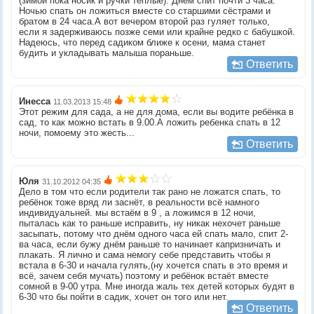
(зимой пока носик и ручки тёплые). Днём спит почти 3 часа.
Ночью спать он ложиться вместе со старшими сёстрами и
братом в 24 часа.А вот вечером второй раз гуляет только,
если я задерживаюсь позже семи или крайне редко с бабушкой.
Надеюсь, что перед садиком ближе к осени, мама станет
будить и укладывать малыша пораньше.
Ответить
Инесса
11.03.2013 15:48
Этот режим для сада, а не для дома, если вы водите ребёнка в
сад, то как можно встать в 9.00.А ложить ребенка спать в 12
ночи, помоему это жесть...
Ответить
Юля
31.10.2012 04:35
Дело в том что если родители так рано не ложатся спать, то
ребёнок тоже вряд ли заснёт, в реальности всё намного
индивидуальней. мы встаём в 9 , а ложимся в 12 ночи,
пыталась как то раньше исправить, ну никак нехочет раньше
засыпать, потому что днём одного часа ей спать мало, спит 2-
ва часа, если бужу днём раньше то начинает капризничать и
плакать. Я лично и сама немогу себе представить чтобы я
встала в 6-30 и начала гулять,(ну хочется спать в это время и
всё, зачем себя мучать) поэтому и ребёнок встаёт вместе
сомной в 9-00 утра. Мне иногда жаль тех детей которых будят в
6-30 что бы пойти в садик, хочет он того или нет.
Ответить