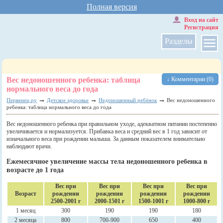
Полная версия
Вход на сайт
Регистрация
Разделы
Вес недоношенного ребенка: таблица
↓ Комментарии (0)
нормального веса до года
→
→
→
Первенец.ру
Детское здоровье
Недоношенный ребёнок
Вес недоношенного
ребенка: таблица нормального веса до года
Вес недоношенного ребенка при правильном уходе, адекватном питании постепенно
увеличивается и нормализуется. Прибавка веса и средний вес в 1 год зависит от
изначального веса при рождении малыша. За данным показателем внимательно
наблюдают врачи.
Ежемесячное увеличение массы тела недоношенного ребенка в
возрасте до 1 года
Вес при
Вес при
Вес при
Вес при
Возраст
рождении
рождении
рождении
рождении
2500-2001 г
2000-1501 г
1500-1001 г
1000-800 г
1 месяц
300
190
190
180
2 месяца
800
700-900
650
400