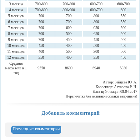
3 месяца
700-800
700-800
600-700
600-700
4 месяца
700-800
800-900
600-700
600
5 месяцев
700
700
800
550
6 месяцев
700
700
800
550
7 месяцев
700
600
950
500
8 месяцев
700
500
650
500
9 месяцев
700
450
450
500
10 месяцев
450
400
500
450
11 месяцев
400
500
300
500
12 месяцев
350
400
350
450
Средняя
масса тела в 1
9550
8600
6940
5830
год
Автор: Зайцева Ю. А.
Корректор: Астарова Р. Н.
Дата публикации 08.04.2017
Перепечатка без активной ссылки запрещена!
Добавить комментарий
Последние комментарии