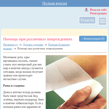
Полная версия
Вход на сайт
Регистрация
Разделы
Помощь при различных повреждениях
↓ Комментарии (0)
→
→
Первенец.ру
Детское здоровье
Помощь больному
→
малышу
Помощь при различных повреждениях
Маленькие дети, едва
научившись ползать, спешат
узнать этот интересный для них
мир и конечно иногда случаются
ситуации, когда малыш получает
травмы или происходят
несчастные случаи.
Раны и ссадины
Дома в аптечке всегда должны
быть такие средства как йод,
зелёнка, перекись водорода, бинт
и конечно лейкопластырь. Если у
малыша ранка или царапина не