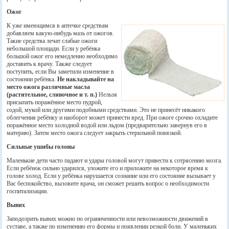
Ожог
К уже имеющимся в аптечке средствам
добавляем какую-нибудь мазь от ожогов.
Такие средства лечат слабые ожоги
небольшой площади. Если у ребёнка
большой ожог его немедленно необходимо
доставить к врачу. Также следует
поступить, если Вы заметили изменение в
состоянии ребёнка.
Не накладывайте на
место ожога различные масла
(растительное, сливочное и т. п.)
Нельзя
присыпать поражённое место пудрой,
содой, мукой или другими подобными средствами. Это не принесёт никакого
облегчения ребёнку и наоборот может принести вред. При ожоге срочно охладите
поражённое место холодной водой или льдом (предварительно завернув его в
материю). Затем место ожога следует закрыть стерильной повязкой.
Сильные ушибы головы
Маленькие дети часто падают и удары головой могут привести к сотрясению мозга.
Если ребёнок сильно ударился, уложите его и приложите на некоторое время к
голове холод. Если у ребёнка нарушается сознание или его состояние вызывает у
Вас беспокойство, вызовите врача, он сможет решить вопрос о необходимости
госпитализации.
Вывих
Заподозрить вывих можно по ограниченности или невозможности движений в
суставе, а также по изменению его формы и появлении резкой боли. У маленьких