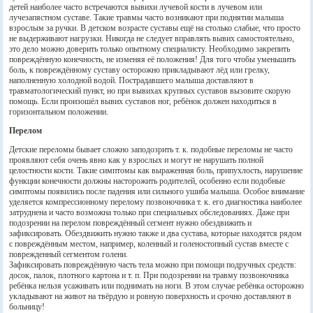
детей наиболее часто встречаются вывихи лучевой кости в лучевом или
лучезапястном суставе. Такие травмы часто возникают при поднятии малыша
взрослым за ручки. В детском возрасте суставы ещё на столько слабые, что просто
не выдерживают нагрузки. Никогда не следует вправлять вывих самостоятельно,
это дело можно доверить только опытному специалисту. Необходимо закрепить
повреждённую конечность, не изменяя её положения! Для того чтобы уменьшить
боль, к повреждённому суставу осторожно прикладывают лёд или грелку,
наполненную холодной водой. Пострадавшего малыша доставляют в
травматологический пункт, но при вывихах крупных суставов вызовите скорую
помощь. Если произошёл вывих суставов ног, ребёнок должен находиться в
горизонтальном положении.
Перелом
Детские переломы бывает сложно заподозрить т. к. подобные переломы не часто
проявляют себя очень явно как у взрослых и могут не нарушать полной
целостности кости. Такие симптомы как выраженная боль, припухлость, нарушение
функции конечности должны насторожить родителей, особенно если подобные
симптомы появились после падения или сильного ушиба малыша. Особое внимание
уделяется компрессионному перелому позвоночника т. к. его диагностика наиболее
затруднена и часто возможна только при специальных обследованиях. Даже при
подозрении на перелом повреждённый сегмент нужно обездвижить и
зафиксировать. Обездвижить нужно также и два сустава, которые находятся рядом
с повреждённым местом, например, коленный и голеностопный сустав вместе с
поврежденный сегментом голени.
Зафиксировать повреждённую часть тела можно при помощи подручных средств:
досок, палок, плотного картона и т. п. При подозрении на травму позвоночника
ребёнка нельзя усаживать или поднимать на ноги. В этом случае ребёнка осторожно
укладывают на живот на твёрдую и ровную поверхность и срочно доставляют в
больницу!