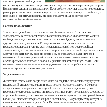
спешите промывать её водой из-
под крана лучше, например, обработать пострадавшее место спиртовым раствором
йода и затем закрыть лейкопластырем. Если ребёнок получил сильное повреждение,
размер раны достаточно большой и ребёнок не получал прививку от столбняка, то
необходимо обратиться к врачу, где рану обработают, а ребёнку введут
противостолбнячный анатоксин.
Носовое кровотечение
У маленьких детей очень сухая слизистая оболочка носа и её очень легко
травмировать. В случае если у ребёнка возникло носовое кровотечение малыша
необходимо усадить и слегка наклонить голову вперёд, подставив лоток или
другую подходящую ёмкость. Из марли нужно сделать тампон и смочить его
перекисью водорода, в случае если перекиси под рукой нет, воспользуйтесь
холодной водой. Тампон вставляется в повреждённую ноздрю. К переносице также
следует положить холод, если вы берёте лёд, то обязательно заверните его в
полотенце. Никогда не укладывайте малыша с носовым кровотечением, в этом
случае кровь будет попадать в горло и у ребёнка может возникнуть рвота. Если
носовое кровотечение сильное, его не удаются остановить, ребёнок потерял
сознание, срочно вызовите скорую помощь.
Укус насекомых
Желательно чтобы дома всегда было какое-то средство, помогающее при укусах
насекомых. В аптеке можно купить мазь, которая быстро справится с болью и
аллергической реакцией в месте укуса. Если в месте укуса видно жало, его
необходимо осторожно удалить пинцетом. Если под рукой нет никакого средства от
укусов пчёл или ос, то можно воспользоваться нашатырным спиртом, развёдённым
водой (на 1 часть нашатырного спирта 5 частей воды). Такую примочку следует на
время приложить к месту укуса. Если Вы заметили сильную аллергическую
реакцию, срочно вызовите врача.