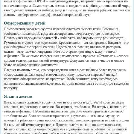
меры профилактики ОРВИ – иммуномодуляторы, например, но их принимают по
назначению врача. Самостоятельно можно подавать аскорбинку, клюквенный морс,
кто-то делает напиток из имбиря, меда и лимона, но не каждый ребенок захочет его
выпить – имбирь имеет специфический, островатый вкус.
Обморожения у детей
Обморожения характеризуются потерей чувствительности кожи. Ребенок, в
особенности маленький, вряд ли своевременно почувствует что-то неладное.
Поэтому вся надежда на родителей - наблюдать, наблюдать и еще раз наблюдать.
Румянец на морозе- это нормально. Красные щеки – сигнал тревоги. Бледные - это
уже обморожение первой степени. Надеемся все помнят, что ничем растирать
нельзя – этим можно повредить и без того травмированную кожу и занести
инфекцию. То же самое касается ванн, компрессов и прочего. «Оттаивать» человек
должен только при комнатной температуре. Допускается надеть чистое и мягкое
белье на обмороженные конечности.
Следует помнить о том, что поврежденная кожа в дальнейшем более подвержена
обморожениям. Сын одной мамочки всю зиму проходил с красной щечкой-
постоянно обмораживалась на прогулке. Чтобы защитить кожу необходимо
пользоваться специальными кремами, которые наносятся за 30 минут до выхода на
прогулку.
Язык и железо
Язык прилип к железной горке – с кем не случалось в детстве? И хотя ситуация
комичная, но достаточно опасная. Во-первых, это больно. Во-вторых, велик риск
занести инфекцию. Небольшая шалость на прогулке может привести к лечению
антибиотиками. Если все-таки неприятность случилась – ни в коем случае не
покидайте ребенка - лучше попросите соседей, прохожих принести теплой или хотя
бы комнатной температуры воды. Просто полейте язык, и он «отлепится» сам.
Бывали случаи, когда мама отходила «за водичкой» сама, а ребенок, испугавшись
дергался, пытаясь освободить себя и сильно травмировался. Конечно, носить с